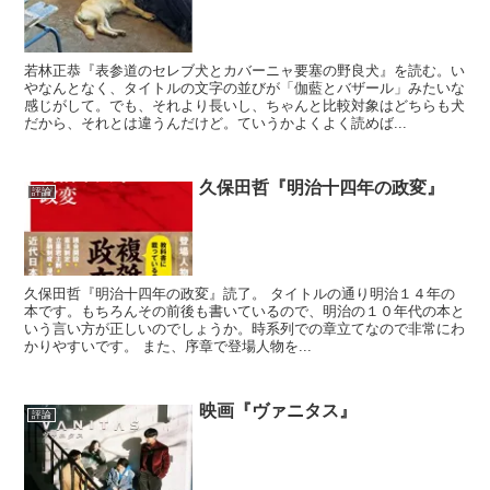
若林正恭『表参道のセレブ犬とカバーニャ要塞の野良犬』を読む。い
やなんとなく、タイトルの文字の並びが「伽藍とバザール」みたいな
感じがして。でも、それより長いし、ちゃんと比較対象はどちらも犬
だから、それとは違うんだけど。ていうかよくよく読めば...
久保田哲『明治十四年の政変』
評論
久保田哲『明治十四年の政変』読了。 タイトルの通り明治１４年の
本です。もちろんその前後も書いているので、明治の１０年代の本と
いう言い方が正しいのでしょうか。時系列での章立てなので非常にわ
かりやすいです。 また、序章で登場人物を...
映画『ヴァニタス』
評論