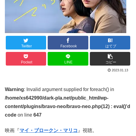
Twitter
Facebook
はてブ
Pocket
LINE
コピー
2023.01.13
Warning
: Invalid argument supplied for foreach() in
/home/xs642990/dark-pla.net/public_html/wp-
content/plugins/bravo-neo/bravo-neo.php(12) : eval()'d
code
on line
647
映画『
マイ・ブロークン・マリコ
』視聴。