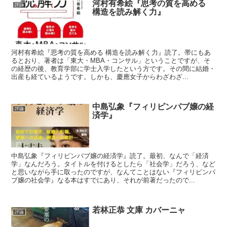
河村有希絵『思考の質を高める
評論
構造を読み解く力』
河村有希絵『思考の質を高める 構造を読み解く力』読了。帯にもあ
るとおり、著者は「東大・MBA・コンサル」ということですが、そ
の経歴の後、教育学部に学士入学したという方です。その間に結婚・
出産も経ているようです。しかも、慶應女子からわざわざ...
中島弘象『フィリピンパブ嬢の経
評論
済学』
中島弘象『フィリピンパブ嬢の経済学』読了。最初、なんで「経済
学」なんだろう。タイトルを付けるとしたら「社会学」だろう、など
と思いながら手に取ったのですが、なんてことはない『フィリピンパ
ブ嬢の社会学』なる本はすでにあり、それが前著だったので...
若林正恭 文庫 カバーニャ
評論