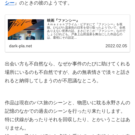
シー
』のときの彼のようです。
映画『ファンシー』
Ａｍａｚｏｎプライム・ビデオにて『ファンシー』を視
聴。ひなびた温泉街の日常を切り取ったようでいて、全然
ありえない世界の話。まさにそこが「ファンシー」なので
しょうけれども。戸倉上山田温泉を舞台にした作品なの
は、最初にその設定...
dark-pla.net
2022.02.05
出会い方も不自然なら、なぜか事件のたびに助けてくれる
場所にいるのも不自然ですが、あの無表情さで淡々と話さ
れると納得してしまうのが不思議なところ。
作品は現在のバス旅のシーンと、物思いに耽る永野さんの
記憶のなかでの過去のシーンを行ったり来たりします。
特に伏線があったりそれを回収したり、とかいうことはあ
りません。