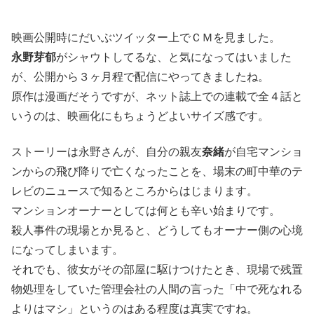
映画公開時にだいぶツイッター上でＣＭを見ました。
永野芽郁
がシャウトしてるな、と気になってはいました
が、公開から３ヶ月程で配信にやってきましたね。
原作は漫画だそうですが、ネット誌上での連載で全４話と
いうのは、映画化にもちょうどよいサイズ感です。
ストーリーは永野さんが、自分の親友
奈緒
が自宅マンショ
ンからの飛び降りで亡くなったことを、場末の町中華のテ
レビのニュースで知るところからはじまります。
マンションオーナーとしては何とも辛い始まりです。
殺人事件の現場とか見ると、どうしてもオーナー側の心境
になってしまいます。
それでも、彼女がその部屋に駆けつけたとき、現場で残置
物処理をしていた管理会社の人間の言った「中で死なれる
よりはマシ」というのはある程度は真実ですね。