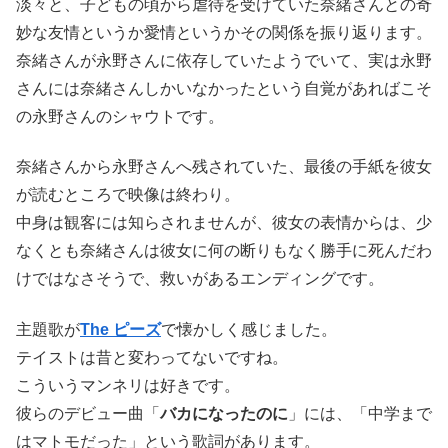
淡々と、子どもの頃から虐待を受けていた奈緒さんとの奇
妙な友情というか愛情というかその関係を振り返ります。
奈緒さんが永野さんに依存していたようでいて、実は永野
さんには奈緒さんしかいなかったという自覚があればこそ
の永野さんのシャウトです。
奈緒さんから永野さんへ残されていた、最後の手紙を彼女
が読むところで映像は終わり。
中身は観客には知らされませんが、彼女の表情からは、少
なくとも奈緒さんは彼女に何の断りもなく勝手に死んだわ
けではなさそうで、救いがあるエンディングです。
主題歌が
The
ピーズ
で懐かしく感じました。
テイストは昔と変わってないですね。
こういうマンネリは好きです。
彼らのデビュー曲「
バカになったのに
」には、「中学まで
はマトモだった」という歌詞があります。