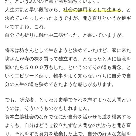
た、という思いの吐露で満ち満ちています。
人生の割と早い段階から、
社会の無用者として生きる
、と
決めていらっしゃったようですが、開き直りというか逆ギ
レですよね、これ。
自分でも折りに触れ中二病だった、と書いていますが。
将来は坊さんとして生きようと決めていたけど、家に来た
坊さんが寺の株を買って独立する、となったときに値段を
聞いたら５０００万もした、というのでその道も断念、と
いうエピソード然り、物事をよく知らないうちに自分で自
分の人生の道を狭めてきたような感じがあります。
でも、研究者、とりわけ史学でそれを志すような人間とい
うのは、そういうものかもしれません。
資本主義社会のなかでなにか自分を活かせる道を模索する
よりも、自分はどうせ役立たずな人間なのだからと開き直
り、それをする努力を放棄した上で、自分の好きな文献を