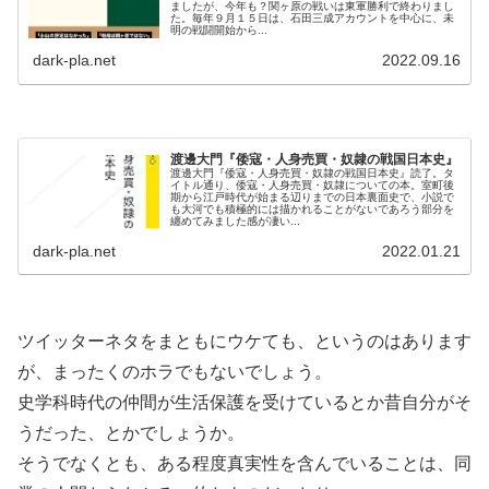
ましたが、今年も？関ヶ原の戦いは東軍勝利で終わりまし
た。毎年９月１５日は、石田三成アカウントを中心に、未
明の戦闘開始から...
dark-pla.net
2022.09.16
渡邊大門『倭寇・人身売買・奴隷の戦国日本史』
渡邊大門『倭寇・人身売買・奴隷の戦国日本史』読了。タ
イトル通り、倭寇・人身売買・奴隷についての本。室町後
期から江戸時代が始まる辺りまでの日本裏面史で、小説で
も大河でも積極的には描かれることがないであろう部分を
纏めてみました感が凄い...
dark-pla.net
2022.01.21
ツイッターネタをまともにウケても、というのはあります
が、まったくのホラでもないでしょう。
史学科時代の仲間が生活保護を受けているとか昔自分がそ
うだった、とかでしょうか。
そうでなくとも、ある程度真実性を含んでいることは、同