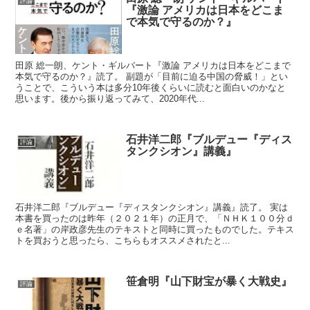
評論
『激論 アメリカは日本をどこま
で本気で守るのか？』
田原 総一朗、ケント・ギルバート『激論 アメリカは日本をどこまで
本気で守るのか？』読了。 副題が「目前に迫る中国の脅威！」とい
うことで、こういう本は多分10年後くらいに読むと面白いのかなと
思います。後から振り返ってみて、2020年代...
石井洋二郎『ブルデュー『ディス
評論
タンクシオン』講義』
石井洋二郎『ブルデュー『ディスタンクシオン』講義』読了。 実は
本書を買ったのは昨年（２０２１年）の正月で、「ＮＨＫ１００分ｄ
ｅ名著」の岸政彦先生のテキストと同時に買ったものでした。テキス
トを買おうと思ったら、こちらもオススメされたと...
笹倉明『山下財宝が暴く大戦史』
評論