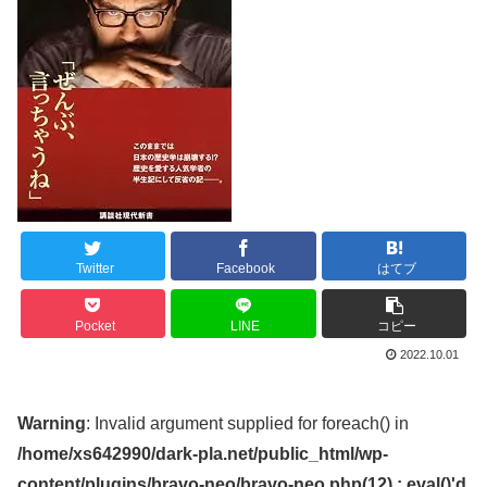
Twitter
Facebook
はてブ
Pocket
LINE
コピー
2022.10.01
Warning
: Invalid argument supplied for foreach() in
/home/xs642990/dark-pla.net/public_html/wp-
content/plugins/bravo-neo/bravo-neo.php(12) : eval()'d