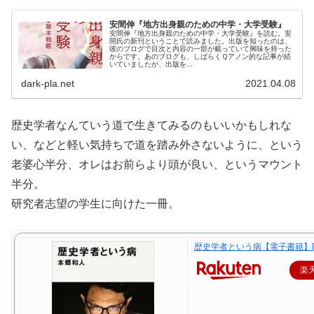
安間伸『地方出身親のための中学・大学受験』
安間伸『地方出身親のための中学・大学受験』を読む。安
間氏の新刊ということで読みました。出版を知ったのは、
彼のブログで目次と内容の一部が載っていて興味を持った
からです。あのブログも、しばらくＱアノン的な記事が続
いていましたが、出版を...
dark-pla.net
2021.04.08
歴史学者なんていう道で生きてみるのもいいかもしれな
い、などと軽い気持ちで道を踏み外さないように、という
老婆心半分、オレはお前らより頭が良い、というマウント
半分。
研究者志望の学生に向けた一冊。
歴史学者という病【電子書籍】[ 
楽