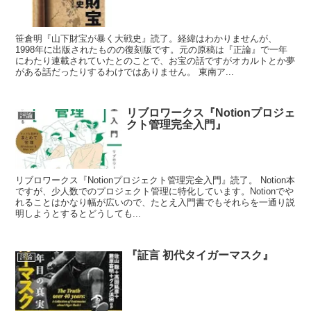
笹倉明『山下財宝が暴く大戦史』読了。経緯はわかりませんが、
1998年に出版されたものの復刻版です。元の原稿は『正論』で一年
にわたり連載されていたとのことで、お宝の話ですがオカルトとか夢
がある話だったりするわけではありません。 東南ア...
リブロワークス『Notionプロジェ
評論
クト管理完全入門』
リブロワークス『Notionプロジェクト管理完全入門』読了。 Notion本
ですが、少人数でのプロジェクト管理に特化しています。Notionでや
れることはかなり幅が広いので、たとえ入門書でもそれらを一通り説
明しようとするとどうしても...
『証言 初代タイガーマスク』
評論