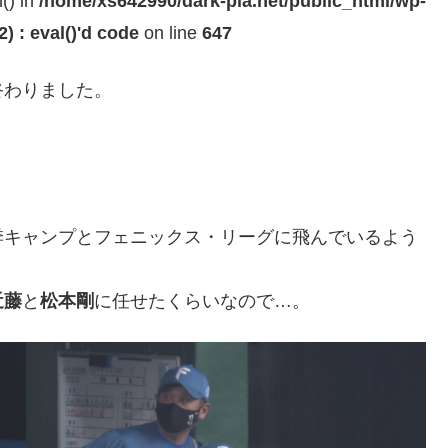
h() in
/home/xs642990/dark-pla.net/public_html/wp-
 : eval()'d code
on line
647
終わりました。
季キャンプとフェニックス・リーグに飛んでいるよう
近藤
と
松本剛
に任せたくらいなので…。