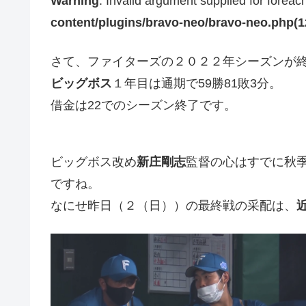
Warning
: Invalid argument supplied for foreac
content/plugins/bravo-neo/bravo-neo.php(12)
さて、ファイターズの２０２２年シーズンが
ビッグボス
１年目は通期で59勝81敗3分。
借金は22でのシーズン終了です。
ビッグボス改め
新庄剛志
監督の心はすでに秋
ですね。
なにせ昨日（２（日））の最終戦の采配は、