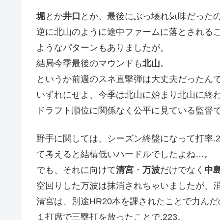
堀
とか
井口
とか、最後にぶっ壊れ気味だった
逆に北山のように途中ファームに落とされる
ようなパターンもありましたが。
結局今季最後のマウンドも
北山
。
というか前週のスネ直撃弾は大丈夫だったん
いずれにせよ、今季は北山に始まり北山に終
ドラフト順位に関係なく公平に見ている監督
野手に関しては、シーズン終盤になって打率.
て考えると結構低いハードルでしたよね…。
でも、それに向けて
清宮
・
万波
だけでなく
中
空回りした万波は抹消されちゃいましたが、
清宮は、別途HR20本を課されたことで力んだの
１打席で三塁打を放ったことで.223。