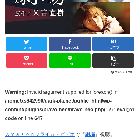
Twitter
Facebook
はてブ
Pocket
LINE
コピー
2022.01.29
Warning
: Invalid argument supplied for foreach() in
/home/xs642990/dark-pla.net/public_html/wp-
content/plugins/bravo-neo/bravo-neo.php(12) : eval()'d
code
on line
647
Ａｍａｚｏｎプライム・ビデオ
で『
劇場
』視聴。