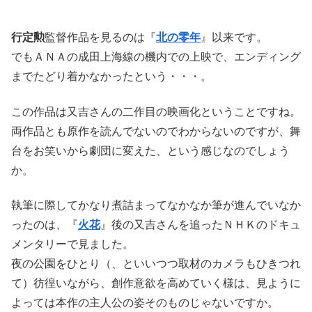
行定勲
監督作品を見るのは『
北の零年
』以来です。
でもＡＮＡの成田上海線の機内での上映で、エンディング
までたどり着かなかったという・・・。
この作品は又吉さんの二作目の映画化ということですね。
両作品とも原作を読んでないのでわからないのですが、舞
台をお笑いから劇団に変えた、という感じなのでしょう
か。
執筆に際してかなり煮詰まってなかなか筆が進んでいなか
ったのは、『
火花
』後の又吉さんを追ったＮＨＫのドキュ
メンタリーで見ました。
夜の公園をひとり（、といいつつ取材のカメラもひきつれ
て）彷徨いながら、創作意欲を高めていく様は、見ように
よっては本作の主人公の姿そのものじゃないですか。