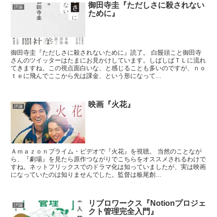
御田寺圭『ただしさに殺されない
評論
ために』
御田寺圭『ただしさに殺されないために』読了。 白饅頭こと御田寺
さんのツイッターはたまにお見かけしています。しばしばＴＬに流れ
てきますね。この視点面白いな、と感じることも多いのですが、ｎｏ
ｔｅに飛んでここから先は課金、という形になって...
映画『火花』
評論
Ａｍａｚｏｎプライム・ビデオで『火花』を視聴。 当然のことなが
ら、『劇場』を見たら原作つながりでこちらをオススメされるわけで
すね。ネットフリックスでのドラマ化は知っていましたが、実は映画
になっていたのは知りませんでした。監督は板尾創...
リブロワークス『Notionプロジェ
評論
クト管理完全入門』