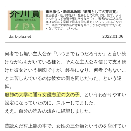
重里徹也・助川幸逸郎『教養としての芥川賞』
重里徹也・助川幸逸郎『教養としての芥川賞』読了。タイ
トルからして物議を醸しそうな本です。著者のお二人は現
在は大学の文学部で日本文学を教えていらっしゃる方なの
で、当然に文学作品に意味を見出しがちなのは仕方ないじ
ゃないですか、といった...
dark-pla.net
2022.01.06
何者でも無い主人公が「いつまでもつだろうか」と言い続
けながらもがいている様と、そんな主人公を信じて支え続
けた彼女という構図ですが、終盤になり、何者でもないこ
とに苦しんでいるのは彼女の側も同じだった、という逆
転。
服飾の大学に通う女優志望の女の子
、というわかりやすい
設定になっていたのに、スルーしてました。
ええ。自分の読みの浅さに絶望しました。
昔読んだ村上龍の本で、女性の三分類というのを挙げてい