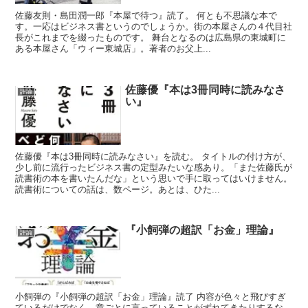
佐藤友則・島田潤一郎『本屋で待つ』読了。 何とも不思議な本で
す。一応はビジネス書というのでしょうか。街の本屋さんの４代目社
長がこれまでを綴ったものです。 舞台となるのは広島県の東城町に
ある本屋さん「ウィー東城店」。著者のお父上...
佐藤優『本は3冊同時に読みなさ
評論
い』
佐藤優『本は3冊同時に読みなさい』を読む。 タイトルの付け方が、
少し前に流行ったビジネス書の定型みたいな感あり。「また佐藤氏が
読書術の本を書いたんだな」という思いで手に取ってはいけません。
読書術についての話は、数ページ。あとは、ひた...
『小飼弾の超訳「お金」理論』
評論
小飼弾の『小飼弾の超訳「お金」理論』読了 内容が色々と飛びすぎ
ているだけでなく、章ごとに言っていることがずれてきたりするな