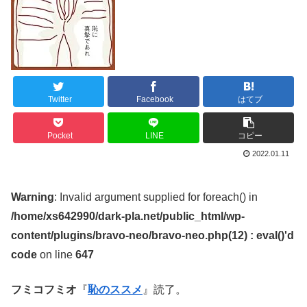
Twitter
Facebook
はてブ
Pocket
LINE
コピー
2022.01.11
Warning
: Invalid argument supplied for foreach() in
/home/xs642990/dark-pla.net/public_html/wp-
content/plugins/bravo-neo/bravo-neo.php(12) : eval()'d
code
on line
647
フミコフミオ
『
恥のススメ
』読了。