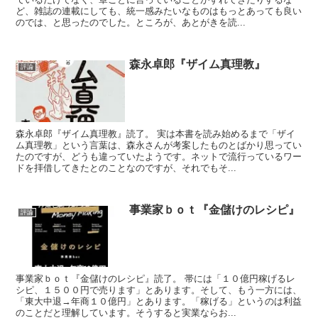
ど、雑誌の連載にしても、統一感みたいなものはもっとあっても良い
のでは、と思ったのでした。ところが、あとがきを読...
森永卓郎『ザイム真理教』
評論
森永卓郎『ザイム真理教』読了。 実は本書を読み始めるまで「ザイ
ム真理教」という言葉は、森永さんが考案したものとばかり思ってい
たのですが、どうも違っていたようです。ネットで流行っているワー
ドを拝借してきたとのことなのですが、それでもそ...
事業家ｂｏｔ『金儲けのレシピ』
評論
事業家ｂｏｔ『金儲けのレシピ』読了。 帯には「１０億円稼げるレ
シピ、１５００円で売ります」とあります。そして、もう一方には、
「東大中退→年商１０億円」とあります。「稼げる」というのは利益
のことだと理解しています。そうすると実業ならお...