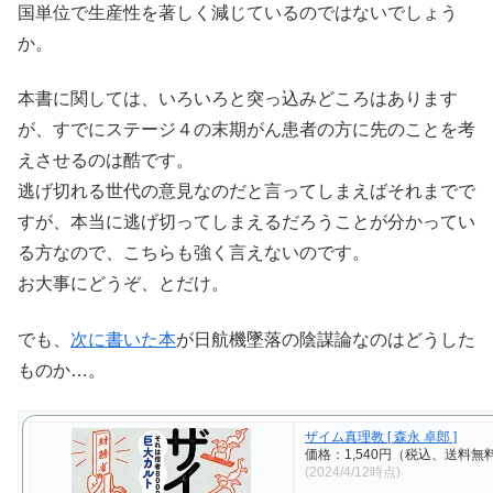
国単位で生産性を著しく減じているのではないでしょう
か。
本書に関しては、いろいろと突っ込みどころはあります
が、すでにステージ４の末期がん患者の方に先のことを考
えさせるのは酷です。
逃げ切れる世代の意見なのだと言ってしまえばそれまでで
すが、本当に逃げ切ってしまえるだろうことが分かってい
る方なので、こちらも強く言えないのです。
お大事にどうぞ、とだけ。
でも、
次に書いた本
が日航機墜落の陰謀論なのはどうした
ものか…。
ザイム真理教 [ 森永 卓郎 ]
価格：1,540円（税込、送料無料
(2024/4/12時点)