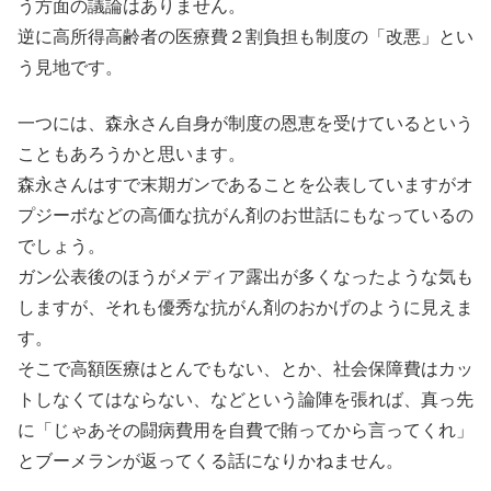
う方面の議論はありません。
逆に高所得高齢者の医療費２割負担も制度の「改悪」とい
う見地です。
一つには、森永さん自身が制度の恩恵を受けているという
こともあろうかと思います。
森永さんはすで末期ガンであることを公表していますがオ
プジーボなどの高価な抗がん剤のお世話にもなっているの
でしょう。
ガン公表後のほうがメディア露出が多くなったような気も
しますが、それも優秀な抗がん剤のおかげのように見えま
す。
そこで高額医療はとんでもない、とか、社会保障費はカッ
トしなくてはならない、などという論陣を張れば、真っ先
に「じゃあその闘病費用を自費で賄ってから言ってくれ」
とブーメランが返ってくる話になりかねません。