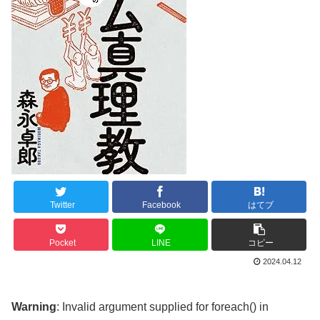
Twitter
Facebook
はてブ
Pocket
LINE
コピー
2024.04.12
Warning
: Invalid argument supplied for foreach() in