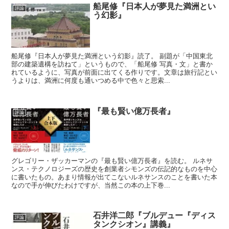
船尾修『日本人が夢見た満洲とい
評論
う幻影』
船尾修『日本人が夢見た満洲という幻影』読了。 副題が「中国東北
部の建築遺構を訪ねて」というもので、「船尾修 写真・文」と書か
れているように、写真が前面に出てくる作りです。文章は旅行記とい
うよりは、満洲に何度も通いつめる中で色々と思索...
『最も賢い億万長者』
評論
グレゴリー・ザッカーマンの『最も賢い億万長者』を読む。 ルネサ
ンス・テクノロジーズの歴史を創業者シモンズの伝記的なものを中心
に書いたもの。あまり情報が出てこないルネサンスのことを書いた本
なので手が伸びたわけですが、当然この本の上下巻...
石井洋二郎『ブルデュー『ディス
評論
タンクシオン』講義』