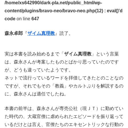
/home/xs642990/dark-pla.net/public_html/wp-
content/plugins/bravo-neo/bravo-neo.php(12) : eval()'d
code
on line
647
森永卓郎
『
ザイム真理教
』読了。
実は本書を読み始めるまで「
ザイム真理教
」という言葉
は、森永さんが考案したものとばかり思っていたのです
が、どうも違っていたようです。
ネットで流行っているワードを拝借してきたとのことなの
ですが、それでもその「教義」やカルトぶりを解説するの
に、森永さんは適任でしたね。
本書の前半は、森永さんが専売公社（現ＪＴ）に勤めてい
た時代の、大蔵官僚に虐められたエピソードを振り返って
いるだけとは言え、官僚たちのエキセントリックな行動の