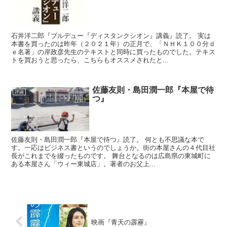
石井洋二郎『ブルデュー『ディスタンクシオン』講義』読了。 実は
本書を買ったのは昨年（２０２１年）の正月で、「ＮＨＫ１００分ｄ
ｅ名著」の岸政彦先生のテキストと同時に買ったものでした。テキス
トを買おうと思ったら、こちらもオススメされたと...
佐藤友則・島田潤一郎『本屋で待
評論
つ』
佐藤友則・島田潤一郎『本屋で待つ』読了。 何とも不思議な本で
す。一応はビジネス書というのでしょうか。街の本屋さんの４代目社
長がこれまでを綴ったものです。 舞台となるのは広島県の東城町に
ある本屋さん「ウィー東城店」。著者のお父上...
映画『青天の霹靂』