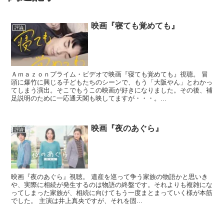
映画『寝ても覚めても』
評論
Ａｍａｚｏｎプライム・ビデオで映画『寝ても覚めても』視聴。 冒
頭に爆竹に興じる子どもたちのシーンで、もう「大阪やん」とわかっ
てしまう演出。そこでもうこの映画が好きになりました。その後、補
足説明のために一応通天閣も映してますが・・・。...
映画『夜のあぐら』
評論
映画『夜のあぐら』視聴。 遺産を巡って争う家族の物語かと思いき
や、実際に相続が発生するのは物語の終盤です。それよりも複雑にな
ってしまった家族が、相続に向けてもう一度まとまっていく様が本筋
でした。 主演は井上真央ですが、それを固...