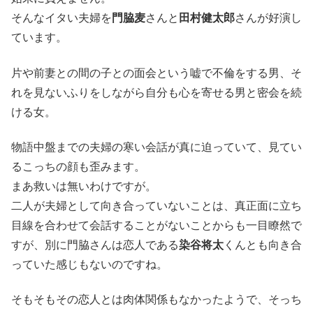
そんなイタい夫婦を
門脇麦
さんと
田村健太郎
さんが好演し
ています。
片や前妻との間の子との面会という嘘で不倫をする男、そ
れを見ないふりをしながら自分も心を寄せる男と密会を続
ける女。
物語中盤までの夫婦の寒い会話が真に迫っていて、見てい
るこっちの顔も歪みます。
まあ救いは無いわけですが。
二人が夫婦として向き合っていないことは、真正面に立ち
目線を合わせて会話することがないことからも一目瞭然で
すが、別に門脇さんは恋人である
染谷将太
くんとも向き合
っていた感じもないのですね。
そもそもその恋人とは肉体関係もなかったようで、そっち