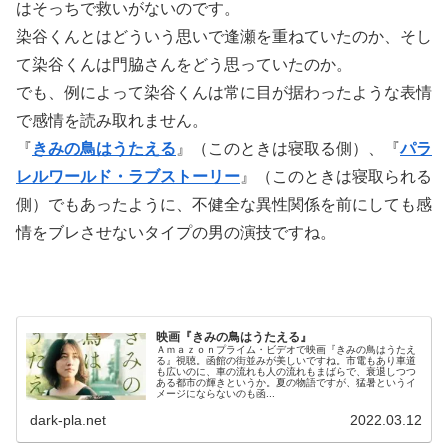
はそっちで救いがないのです。
染谷くんとはどういう思いで逢瀬を重ねていたのか、そし
て染谷くんは門脇さんをどう思っていたのか。
でも、例によって染谷くんは常に目が据わったような表情
で感情を読み取れません。
『
きみの鳥はうたえる
』（このときは寝取る側）、『
パラ
レルワールド・ラブストーリー
』（このときは寝取られる
側）でもあったように、不健全な異性関係を前にしても感
情をブレさせないタイプの男の演技ですね。
映画『きみの鳥はうたえる』
Ａｍａｚｏｎプライム・ビデオで映画『きみの鳥はうたえ
る』視聴。函館の街並みが美しいですね。市電もあり車道
も広いのに、車の流れも人の流れもまばらで、衰退しつつ
ある都市の輝きというか。夏の物語ですが、猛暑というイ
メージにならないのも函...
dark-pla.net
2022.03.12