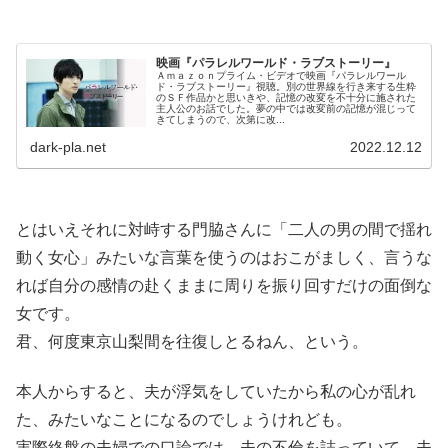
映画『パラレルワールド・ラブストーリー』
Ａｍａｚｏｎプライム・ビデオで映画『パラレルワール
ド・ラブストーリー』視聴。別の世界線を行き来する生粋
のＳＦ作品かと思いきや、記憶の改変を不十分に施された
主人公のお話でした。夢の中では改変前の記憶が混じって
きてしまうので、次第に改...
dark-pla.net
2022.12.12
とはいえそれに対峙する門脇さんに「二人の男の間で揺れ
動く女心」みたいな言葉を使うのはおこがましく、言うな
れば自分の感情の赴くままに周りを振り回すだけの面倒な
女です。
君、何度東京山梨間を往復しとるねん、という。
本人からすると、夫が浮気をしていたから私の心が乱れ
た、みたいなことになるのでしょうけれども。
実際終盤の夫婦での口論では、夫の不倫を詰っていて、夫