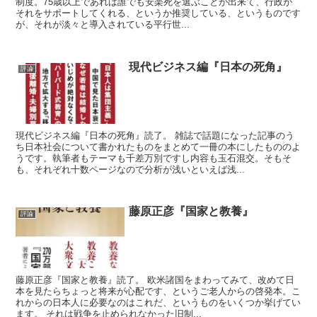
制度。75歳以上であれば誰でも安楽死を選ぶことが出来て、行政が
それをサポートしてくれる、というか推奨している、というものです
が、それが淡々と導入されている平行世...
現代ビジネス編『日本の死角』
評論
現代ビジネス編『日本の死角』読了。 雑誌で話題になった記事のう
ち日本社会について書かれたものをまとめて一冊の本にしたもののよ
うです。執筆者もテーマも千差万別ですし内容も玉石混交。そもそ
も、それぞれ十数ページなので分析が浅いといえば浅...
藤原正彦『国家と教養』
評論
藤原正彦『国家と教養』読了。 欧米諸国をまわってみて、改めて日
本を見たらちょっと将来が心配です、というご老人からの啓発本。こ
れからの日本人に必要なのはこれだ、というものをいくつか挙げてい
ます。 それは戦争を止められなかった旧制...