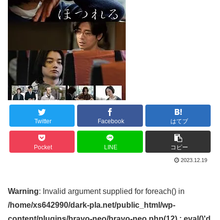
Twitter
Facebook
はてブ
Pocket
LINE
コピー
2023.12.19
Warning
: Invalid argument supplied for foreach() in
/home/xs642990/dark-pla.net/public_html/wp-
content/plugins/bravo-neo/bravo-neo.php(12) : eval()'d