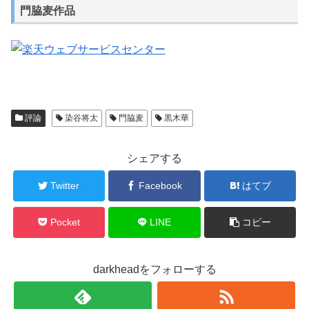
門脇麦作品
評論
染谷将太
門脇麦
黒木華
シェアする
Twitter
Facebook
はてブ
Pocket
LINE
コピー
darkheadをフォローする