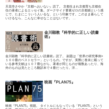
天花寺さやか『京都へおいない』読了。 京都生まれ京都育ち京都在
住の著者によるエッセイ集。ダークサイド要素ゼロの京都娘という感
じで、たまにこういう人いるな、という印象です。このまま暮らして
いけるなら、こんなに幸せなことはないです。 ...
金川顕教『科学的に正しい読書
評論
術』
金川顕教『科学的に正しい読書術』読了。 副題は「世界の研究事例×
１００冊のベストセラー」というもの。ですが、実際に巻末に載って
いる参考文献は１０７冊ながら、著者が同じものが複数あったり、海
外のものは見たところ翻訳本で４冊だったり。洋...
映画『PLAN75』
評論
映画『PLAN75』視聴。 タイトルにもなっている「PLAN75」という