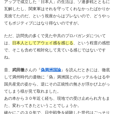
アップで成立した「日本人」の生活は、ソ連参戦とともに
瓦解したし、関東軍はそれを守ってくれなかったばかりか
見捨てたのだ、という視座からはブレないので、どうやっ
てもポジティブにはなり得ないのですが。
ただ、訪問先の多くで見た中共のプロパガンダについて
は、
日本人としてアウェイ感を感じる
、という程度の感想
で、そこも含めて相対化して見ている感じではないです
ね。
昔、
武田徹
さんの『
偽満洲国論
』を読んだときには、徹底
して満州時代の遺物に「偽」満洲国とのレッテルをはる中
国共産党の姿から、逆にその正統性の無さが浮かび上がっ
てしまう様が見て取れました。
あの本から３０年近く経ち、現地での受け止められ方もま
た、変わってきたということでしょうか。
確かにこの３０年で、日中戦争を経験した世代はごっそり