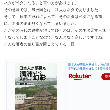
ネタがベタになる、と言い方があります。
その意味では、満洲国とは、壮大なネタでありました。
そして、日本の敗戦によって、そのネタはベタになる前
に、ネタのまま無くなってしまいました。
ただその時代の建物が消えてゆくのは、そのネタ元すら無
くなってしまうことなので、なんとなく寂しいですよね。
そんな著者の独り言が聞こえてくる一冊。
日本人が夢見た満洲という幻影
本時代の建築を探して [ 船尾修 ]
楽