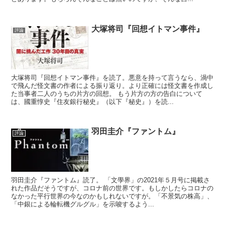
大塚将司『回想イトマン事件』
評論
大塚将司『回想イトマン事件』を読了。悪意を持って言うなら、渦中
で飛んだ怪文書の作者による振り返り。より正確には怪文書を作成し
た当事者二人のうちの片方の回想。 もう片方の方の告白について
は、國重惇史『住友銀行秘史』（以下『秘史』）を読...
羽田圭介『ファントム』
評論
羽田圭介『ファントム』読了。 「文學界」の2021年５月号に掲載さ
れた作品だそうですが、コロナ前の世界です。もしかしたらコロナの
なかった平行世界の今なのかもしれないですが。「不景気の株高」、
「中銀による輪転機グルグル」を示唆するよう...