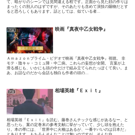
て、暗がりのシーンでは見間違える程です。正面から見た顔の作りは
まったくの別人のはずですが、そのあたりも含めて演技の賜物だとす
ると恐ろしくもあります。話としては、似ている者...
映画『真夜中乙女戦争』
評論
Ａｍａｚｏｎプライム・ビデオで映画『真夜中乙女戦争』視聴。 非
モテ・陰キャ・コミュ障・中二病。これらの妄想が全開。 言葉が上
滑る感じも、いかにも頭の中だけで組み立てられたっぽくて良い。ま
あ、お話なのだから会話も独白も作者の頭の...
相場英雄『Ｅｘｉｔ』
評論
相場英雄『Ｅｘｉｔ』を読む。藤巻さんチックな感じがあるなー、と
思ったら、案の定巻末の参考文献に挙がっていて、少し頭を抱えた
り。本の帯には、「世界中に火種はあるが、一番ヤバいのは日本だ」
とあります。もちろんそんなことは無いのですが、そんな自...