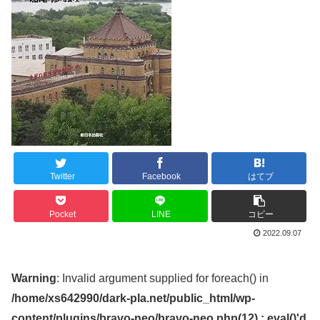
Twitter
Facebook
はてブ
Pocket
LINE
コピー
2022.09.07
Warning
: Invalid argument supplied for foreach() in
/home/xs642990/dark-pla.net/public_html/wp-
content/plugins/bravo-neo/bravo-neo.php(12) : eval()'d