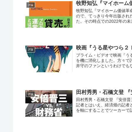
牧野知弘『マイホーム
評論
牧野知弘『マイホーム価値革命
ので、てっきり今年出版された
た。その時点での2022年の未
映画『うる星やつら２
評論
プライム・ビデオで映画『う
を機に消化しました。方々で
井守のファンというわけでもな
田村秀男・石橋文登 『
評論
田村秀男・石橋文登 『安倍晋
記者とはいえ、経済畑の記者
を軸にすることでツーカーで話