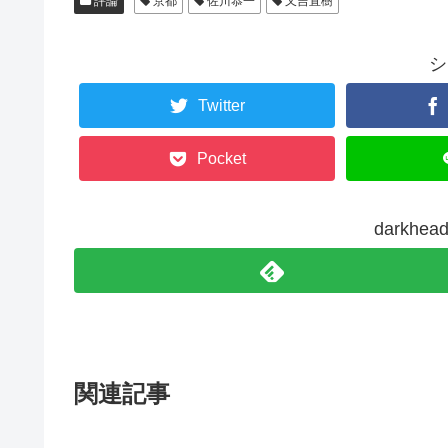
評論
京都
佐川恭一
又吉直樹
シ
Twitter
Pocket
darkh
関連記事