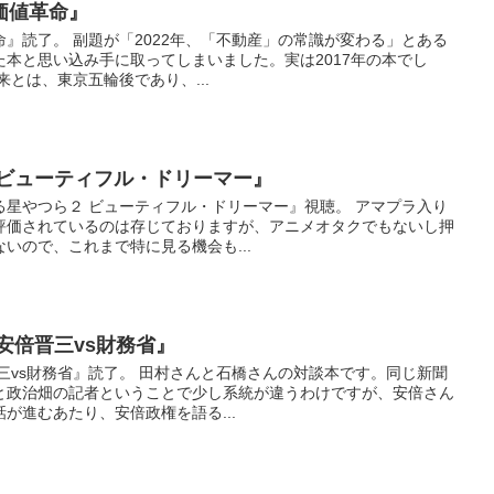
価値革命』
』読了。 副題が「2022年、「不動産」の常識が変わる」とある
本と思い込み手に取ってしまいました。実は2017年の本でし
来とは、東京五輪後であり、...
 ビューティフル・ドリーマー』
る星やつら２ ビューティフル・ドリーマー』視聴。 アマプラ入り
評価されているのは存じておりますが、アニメオタクでもないし押
いので、これまで特に見る機会も...
安倍晋三vs財務省』
三vs財務省』読了。 田村さんと石橋さんの対談本です。同じ新聞
と政治畑の記者ということで少し系統が違うわけですが、安倍さん
が進むあたり、安倍政権を語る...