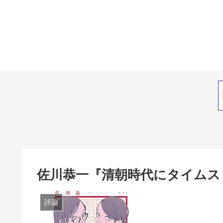
佐川恭一『清朝時代にタイムス
評論