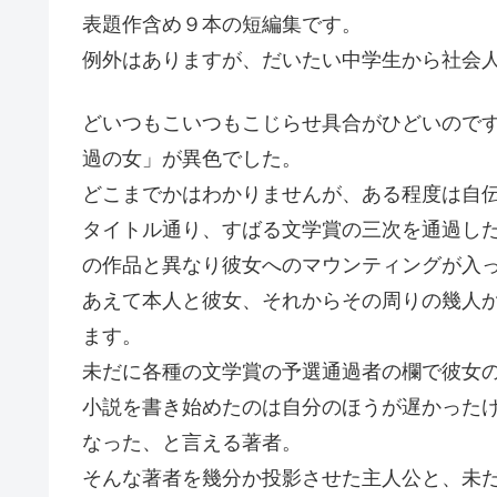
表題作含め９本の短編集です。
例外はありますが、だいたい中学生から社会
どいつもこいつもこじらせ具合がひどいので
過の女」が異色でした。
どこまでかはわかりませんが、ある程度は自
タイトル通り、すばる文学賞の三次を通過し
の作品と異なり彼女へのマウンティングが入
あえて本人と彼女、それからその周りの幾人
ます。
未だに各種の文学賞の予選通過者の欄で彼女
小説を書き始めたのは自分のほうが遅かった
なった、と言える著者。
そんな著者を幾分か投影させた主人公と、未