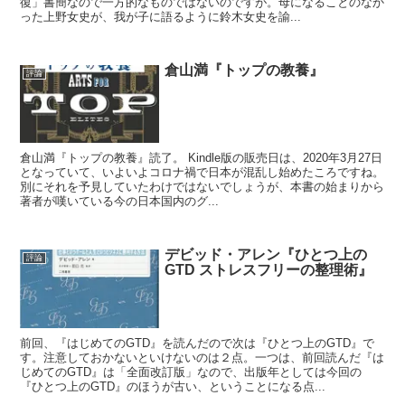
復」書簡なので一方的なものではないのですが。母になることのなか
った上野女史が、我が子に語るように鈴木女史を諭...
倉山満『トップの教養』
評論
倉山満『トップの教養』読了。 Kindle版の販売日は、2020年3月27日
となっていて、いよいよコロナ禍で日本が混乱し始めたころですね。
別にそれを予見していたわけではないでしょうが、本書の始まりから
著者が嘆いている今の日本国内のグ...
デビッド・アレン『ひとつ上の
評論
GTD ストレスフリーの整理術』
前回、『はじめてのGTD』を読んだので次は『ひとつ上のGTD』で
す。注意しておかないといけないのは２点。一つは、前回読んだ『は
じめてのGTD』は「全面改訂版」なので、出版年としては今回の
『ひとつ上のGTD』のほうが古い、ということになる点...