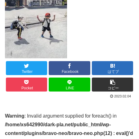
Twitter
Facebook
はてブ
Pocket
LINE
コピー
2023.02.04
Warning
: Invalid argument supplied for foreach() in
/home/xs642990/dark-pla.net/public_html/wp-
content/plugins/bravo-neo/bravo-neo.php(12) : eval()'d