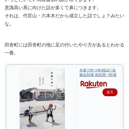
意識高い系に向けた話が多くて鼻につきます。
それは、代官山・六本木だから成立した話でしょ？みたい
な。
田舎町には田舎町の地に足の付いたやり方があるとわかる
一冊。
本屋で待つ[本/雑誌] / 佐
藤友則/著 島田潤一郎/著
楽天
で購
入