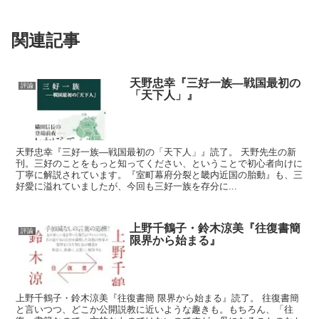
関連記事
天野忠幸『三好一族―戦国最初の
評論
「天下人」』
天野忠幸『三好一族―戦国最初の「天下人」』読了。 天野先生の新
刊。三好のことをもっと知ってください、ということで初心者向けに
丁寧に解説されています。『室町幕府分裂と畿内近国の胎動』も、三
好愛に溢れていましたが、今回も三好一族を存分に...
上野千鶴子・鈴木涼美『往復書簡
評論
限界から始まる』
上野千鶴子・鈴木涼美『往復書簡 限界から始まる』読了。 往復書簡
と言いつつ、どこか公開説教に近いような趣きも。もちろん、「往