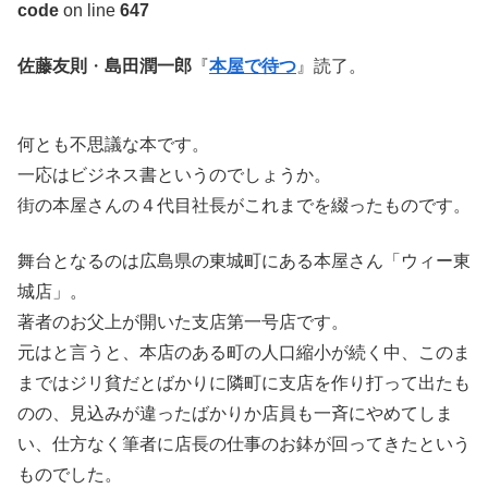
code
on line
647
佐藤友則
・
島田潤一郎
『
本屋で待つ
』読了。
何とも不思議な本です。
一応はビジネス書というのでしょうか。
街の本屋さんの４代目社長がこれまでを綴ったものです。
舞台となるのは広島県の東城町にある本屋さん「ウィー東
城店」。
著者のお父上が開いた支店第一号店です。
元はと言うと、本店のある町の人口縮小が続く中、このま
まではジリ貧だとばかりに隣町に支店を作り打って出たも
のの、見込みが違ったばかりか店員も一斉にやめてしま
い、仕方なく筆者に店長の仕事のお鉢が回ってきたという
ものでした。