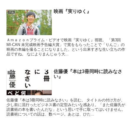
映画『実りゆく』
評論
Ａｍａｚｏｎプライム・ビデオで映画『実りゆく』視聴。 「第3回
MI-CAN 未完成映画予告編大賞」で賞をもらったことで「りんご」の
映画の本編を撮ることになりました、という出来すぎな生い立ちの作
品ですね。 なによりまんじゅう大...
佐藤優『本は3冊同時に読みなさ
評論
い』
佐藤優『本は3冊同時に読みなさい』を読む。 タイトルの付け方が、
少し前に流行ったビジネス書の定型みたいな感あり。「また佐藤氏が
読書術の本を書いたんだな」という思いで手に取ってはいけません。
読書術についての話は、数ページ。あとは、ひた...