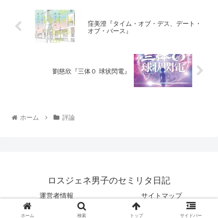
窪美澄『タイム・オブ・デス、デート・
オブ・バース』
劉慈欣『三体０ 球状閃電』
ホーム
評論
ロスジェネ男子のセミリタ日記
運営者情報
サイトマップ
© 2020 ロスジェネ男子のセミリタ日記.
ホーム
検索
トップ
サイドバー