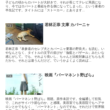
子どもの頃からロバートが大好きで、それが長じてテレビ局員にな
り、今ではロバートと番組を作る側になってしまった、という著者の
半生記です。タイトルには「ストーカー」とあります...
若林正恭 文庫 カバーニャ
評論
若林正恭『表参道のセレブ犬とカバーニャ要塞の野良犬』を読む。い
やなんとなく、タイトルの文字の並びが「伽藍とバザール」みたいな
感じがして。でも、それより長いし、ちゃんと比較対象はどちらも犬
だから、それとは違うんだけど。ていうかよくよく読めば...
映画『パーマネント野ばら』
評論
映画『パーマネント野ばら』視聴。原作未読です。全編通して狂気
で、これがサイバラ節なのか、と感嘆。美容室でも美容院でもヘアサ
ロンとかでもなく、「パーマネント」なのですね。それだけで世界観