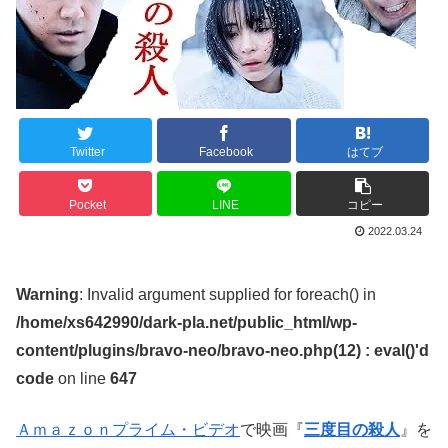
Twitter
Facebook
はてブ
Pocket
LINE
コピー
2022.03.24
Warning
: Invalid argument supplied for foreach() in
/home/xs642990/dark-pla.net/public_html/wp-
content/plugins/bravo-neo/bravo-neo.php(12) : eval()'d
code
on line
647
Ａｍａｚｏｎプライム・ビデオ
で映画『
三度目の殺人
』を