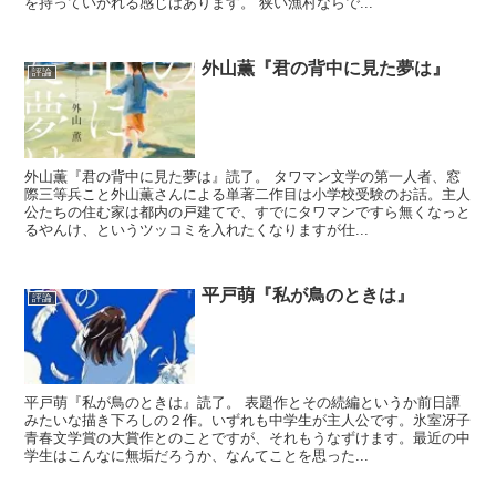
を持っていかれる感じはあります。 狭い漁村ならで...
外山薫『君の背中に見た夢は』
評論
外山薫『君の背中に見た夢は』読了。 タワマン文学の第一人者、窓
際三等兵こと外山薫さんによる単著二作目は小学校受験のお話。主人
公たちの住む家は都内の戸建てで、すでにタワマンですら無くなっと
るやんけ、というツッコミを入れたくなりますが仕...
平戸萌『私が鳥のときは』
評論
平戸萌『私が鳥のときは』読了。 表題作とその続編というか前日譚
みたいな描き下ろしの２作。いずれも中学生が主人公です。氷室冴子
青春文学賞の大賞作とのことですが、それもうなずけます。最近の中
学生はこんなに無垢だろうか、なんてことを思った...