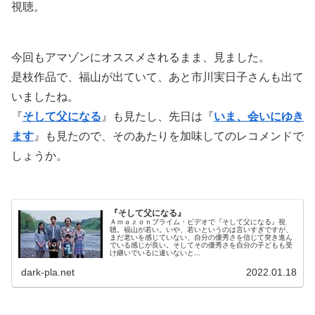
視聴。
今回もアマゾンにオススメされるまま、見ました。
是枝作品で、福山が出ていて、あと市川実日子さんも出て
いましたね。
『
そして父になる
』も見たし、先日は『
いま、会いにゆき
ます
』も見たので、そのあたりを加味してのレコメンドで
しょうか。
『そして父になる』
Ａｍａｚｏｎプライム・ビデオで『そして父になる』視
聴。福山が若い。いや、若いというのは言いすぎですが、
まだ老いを感じていない、自分の優秀さを信じて突き進ん
でいる感じが良い。そしてその優秀さを自分の子どもも受
け継いでいるに違いないと...
dark-pla.net
2022.01.18