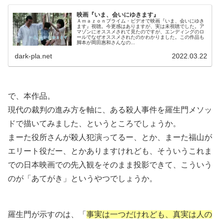
映画『いま、会いにゆきます』
Ａｍａｚｏｎプライム・ビデオで映画『いま、会いにゆき
ます』視聴。今更感はありますが、実は未視聴でした。ア
マゾンにオススメされて見たのですが、エンディングのロ
ールでなぜオススメされたのかわかりました。この作品も
脚本が岡田惠和さんなの...
dark-pla.net
2022.03.22
で、本作品。
現代の裁判の進み方を軸に、ある殺人事件を羅生門メソッ
ドで描いてみました、というところでしょうか。
まーた役所さんが殺人犯演ってるー、とか、まーた福山が
エリート役だー、とかありますけれども、そういうこれま
での日本映画での先入観をそのまま投影できて、こういう
のが「あてがき」というやつでしょうか。
羅生門が示すのは、「
事実は一つだけれども、真実は人の