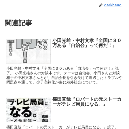
darkhead
関連記事
小田光雄・中村文孝『全国に３０
評論
万ある「自治会」って何だ！』
小田光雄・中村文孝『全国に３０万ある「自治会」って何だ！』読
了。 小田光雄さんの対談本です。テーマは自治会。小田さんと対談
相手の中村文孝さんとが、自治会長を引き受けて遭遇したトラブルや
問題点を通して、少子高齢化が進む郊外社会について...
篠田直哉『ロバートの元ストーカ
評論
ーがテレビ局員になる。』
篠田直哉『ロバートの元ストーカーがテレビ局員になる。』読了。