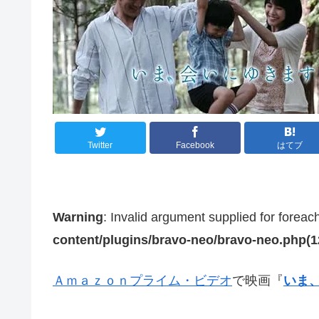
Twitter
Facebook
はてブ
Warning
: Invalid argument supplied for foreac
content/plugins/bravo-neo/bravo-neo.php(12)
Ａｍａｚｏｎプライム・ビデオ
で映画『
いま