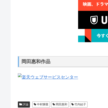
岡田惠和作品
評論
中村獅童
岡田惠和
竹内結子