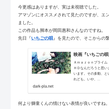
今更感はありますが、実は未視聴でした。
アマゾンにオススメされて見たのですが、エ
ました。
この作品も脚本が岡田惠和さんなのですね。
先日『
いちごの唄
』を見たので、そこからの
映画『いちごの唄
Ａｍａｚｏｎプライム
ＨＤなんだろうと思い
います。その多動、と
れども。いや、...
dark-pla.net
何より獅童くんの情けない表情が良いですね