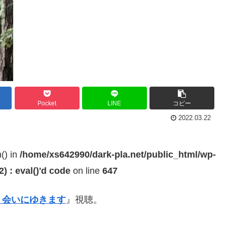
Pocket
LINE
コピー
2022.03.22
h() in
/home/xs642990/dark-pla.net/public_html/wp-
 : eval()'d code
on line
647
、会いにゆきます
』視聴。