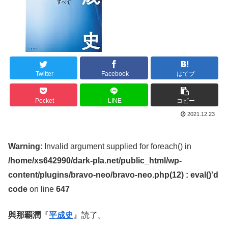
Twitter
Facebook
はてブ
Pocket
LINE
コピー
2021.12.23
Warning
: Invalid argument supplied for foreach() in
/home/xs642990/dark-pla.net/public_html/wp-
content/plugins/bravo-neo/bravo-neo.php(12) : eval()'d
code
on line
647
與那覇潤
『
平成史
』読了。