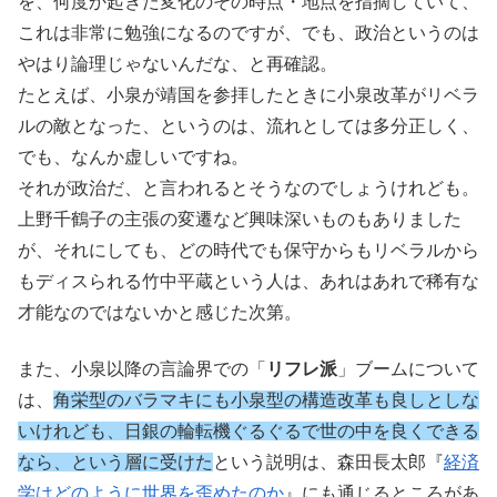
を、何度か起きた変化のその時点・地点を指摘していて、
これは非常に勉強になるのですが、でも、政治というのは
やはり論理じゃないんだな、と再確認。
たとえば、小泉が靖国を参拝したときに小泉改革がリベラ
ルの敵となった、というのは、流れとしては多分正しく、
でも、なんか虚しいですね。
それが政治だ、と言われるとそうなのでしょうけれども。
上野千鶴子の主張の変遷など興味深いものもありました
が、それにしても、どの時代でも保守からもリベラルから
もディスられる竹中平蔵という人は、あれはあれで稀有な
才能なのではないかと感じた次第。
また、小泉以降の言論界での「
リフレ派
」ブームについて
は、
角栄型のバラマキにも小泉型の構造改革も良しとしな
いけれども、日銀の輪転機ぐるぐるで世の中を良くできる
なら、という層に受けた
という説明は、森田長太郎『
経済
学はどのように世界を歪めたのか
』にも通じるところがあ