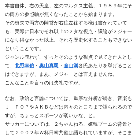
本書自体、右の天皇、左のマルクス主義、１９８９年にそ
の両方の参照軸が無くなったことから始まります。
その喪失で両方の陣営が右往左往する様は書かれていて
も、実際に日本でそれ以上のメタな視点・議論がメジャー
になり得なかった以上、それを歴史化することもできない
ということです。
ジャンル問わず、ずっとそのような視点で見てきた人とし
て、
北野幸伯
・
奥山真司
・
倉山満
各氏あたりを挙げること
はできますが、まあ、メジャーとは言えませんね。
こんなことを言うのは失礼ですが。
なお、政治と言論については、重厚な分析が続き、音楽も
Ｊ－ＰＯＰやＡＫＢなどは内々のところまで語られるので
すが、ちょっとスポーツが弱いかな、と。
サッカーについては、２ちゃんねる、嫌韓ブームの背景と
して２００２年Ｗ杯日韓共催は語られていますが、そこま