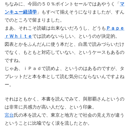
ちなみに、今回の５０％ポイントセールではあやうく「
マ
ンキュー経済学
」もすべて揃えそうになりましたが、すん
でのところで留まりました。
まあ、それこそ読破は出来ないだろうし、どうも
Ｐａｐｅ
ｒＷｈｉｔｅ
では読めないらしい、というのが決定的。
図表とかをふんだんに使う本だと、白黒で読みづらいだけ
でなく、もともと対応していない、というケースもあるの
ですね。
じゃあ、ｉＰａｄで読めよ、というのはあるのですが、タ
ブレットだと本を本として読む気分にならないんですよね
ー。
それはともかく、本書を読んでみて、與那覇さんというの
は非常に共感力が高い人だな、という印象。
宮台
氏の本を読んで、東京と地方とで社会の見え方が違う
ということに比喩でなく涙を流したとか。