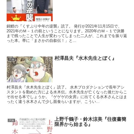
錦鯉の『くすぶり中年の逆襲』読了。 発行が2021年11月15日で、
2021年のＭ－１の前ということになります。2020年のＭ－１で決勝
まで残ったことで人生が変わってしまった二人が、これまでを振り返
った本。帯に「まさかの自叙伝！」と...
村澤昌夫『水木先生とぼく』
評論
村澤昌夫『水木先生とぼく』読了。 水木プロダクションで長年アシ
スタントを勤めた方による水木伝。水木先生が亡くなった後だからこ
そ出せる本でしょうか。『ゲゲゲの女房』に出てくる水木さんとはま
ったく違う水木さんで少し面食らいますが、こうい...
上野千鶴子・鈴木涼美『往復書簡
評論
限界から始まる』