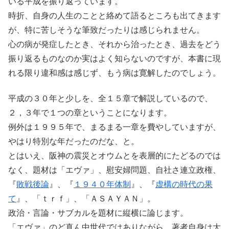
いる平成を振り返っています。
時折、自身の人生のことと絡めて語るところも出てきます
が、特に苦しそうな筆致だったりは感じられません。
心の病が発症したとき、それから治ったとき、過去をどう
振り返るものなのか実はよく知らないのですが、本書に現
れる限り違和感は感じず、もう病は寛解したのでしょう。
平成の３０年と少しを、全１５章で解説しているので、
２，３年で１つの章ということになります。
例外は１９９５年で、まるまる一章を費やしていますが、
やはり特別な年だったのだな、と。
とはいえ、阪神の震災とオウムとを表層的にたどるのでは
なく、題材は「エヴァ」、慰安婦問題、自社さ連立政権、
『
敗戦後論
』、『
１９４０年体制
』、『
虚構の時代の果
て
』、「ｔｒｆ」、「ＡＳＡＹＡＮ」。
政治・言論・サブカルを題材に縦横に論じます。
「エヴァ」のど真ん中世代ではありながら、著者自身は大