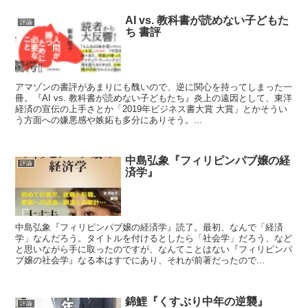
AI vs. 教科書が読めない子どもた
評論
ち 書評
アマゾンの書評があまりにも醜いので、逆に関心を持ってしまった一
冊。『AI vs. 教科書が読めない子どもたち』炎上の遠因として、東洋
経済の宣伝の上手さとか「2019年ビジネス書大賞 大賞」とかそうい
う方面への嫌悪感や嫉妬も多分にありそう。...
中島弘象『フィリピンパブ嬢の経
評論
済学』
中島弘象『フィリピンパブ嬢の経済学』読了。最初、なんで「経済
学」なんだろう。タイトルを付けるとしたら「社会学」だろう、など
と思いながら手に取ったのですが、なんてことはない『フィリピンパ
ブ嬢の社会学』なる本はすでにあり、それが前著だったので...
錦鯉『くすぶり中年の逆襲』
評論