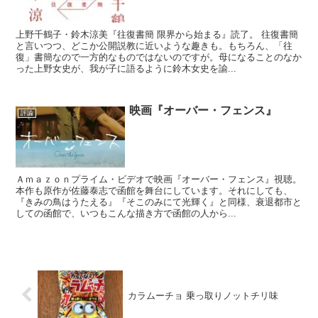
上野千鶴子・鈴木涼美『往復書簡 限界から始まる』読了。 往復書簡
と言いつつ、どこか公開説教に近いような趣きも。もちろん、「往
復」書簡なので一方的なものではないのですが。母になることのなか
った上野女史が、我が子に語るように鈴木女史を諭...
映画『オーバー・フェンス』
評論
Ａｍａｚｏｎプライム・ビデオで映画『オーバー・フェンス』視聴。
本作も原作が佐藤泰志で函館を舞台にしています。それにしても、
『きみの鳥はうたえる』『そこのみにて光輝く』と同様、衰退都市と
しての函館で、いつもこんな描き方で函館の人から...
カラムーチョ 乗っ取りノットチリ味