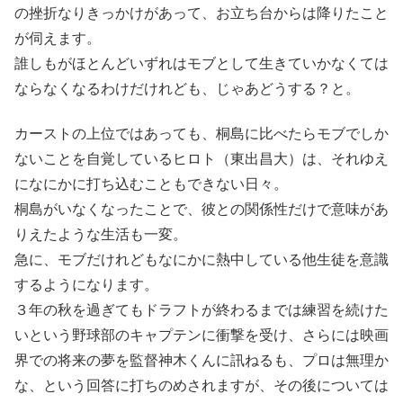
の挫折なりきっかけがあって、お立ち台からは降りたこと
が伺えます。
誰しもがほとんどいずれはモブとして生きていかなくては
ならなくなるわけだけれども、じゃあどうする？と。
カーストの上位ではあっても、桐島に比べたらモブでしか
ないことを自覚しているヒロト（東出昌大）は、それゆえ
になにかに打ち込むこともできない日々。
桐島がいなくなったことで、彼との関係性だけで意味があ
りえたような生活も一変。
急に、モブだけれどもなにかに熱中している他生徒を意識
するようになります。
３年の秋を過ぎてもドラフトが終わるまでは練習を続けた
いという野球部のキャプテンに衝撃を受け、さらには映画
界での将来の夢を監督神木くんに訊ねるも、プロは無理か
な、という回答に打ちのめされますが、その後については