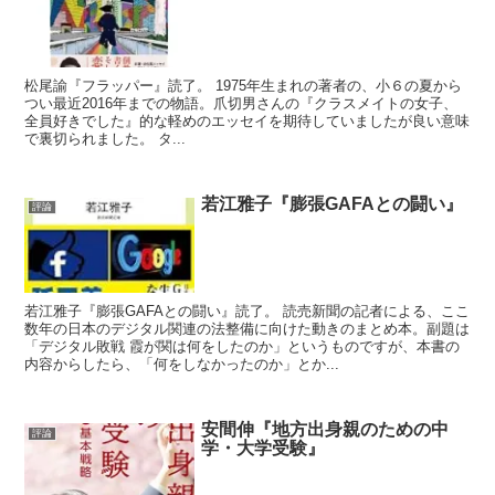
松尾諭『フラッパー』読了。 1975年生まれの著者の、小６の夏から
つい最近2016年までの物語。爪切男さんの『クラスメイトの女子、
全員好きでした』的な軽めのエッセイを期待していましたが良い意味
で裏切られました。 タ...
若江雅子『膨張GAFAとの闘い』
評論
若江雅子『膨張GAFAとの闘い』読了。 読売新聞の記者による、ここ
数年の日本のデジタル関連の法整備に向けた動きのまとめ本。副題は
「デジタル敗戦 霞が関は何をしたのか」というものですが、本書の
内容からしたら、「何をしなかったのか」とか...
安間伸『地方出身親のための中
評論
学・大学受験』