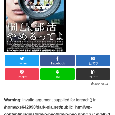
Twitter
Facebook
はてブ
Pocket
LINE
コピー
2024.06.11
Warning
: Invalid argument supplied for foreach() in
/home/xs642990/dark-pla.net/public_html/wp-
content/plugins/bravo-neo/bravo-neo.php(12) : eval()'d