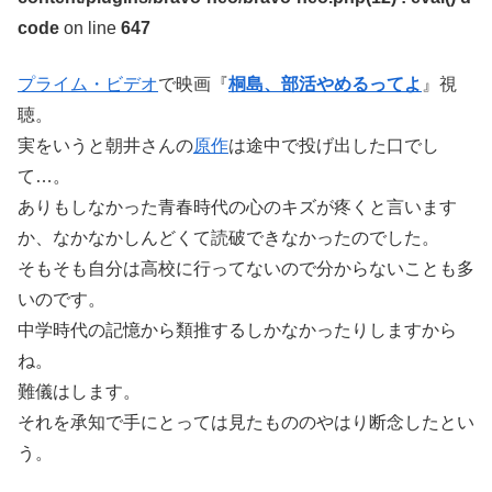
code
on line
647
プライム・ビデオ
で映画『
桐島、部活やめるってよ
』視
聴。
実をいうと朝井さんの
原作
は途中で投げ出した口でし
て…。
ありもしなかった青春時代の心のキズが疼くと言います
か、なかなかしんどくて読破できなかったのでした。
そもそも自分は高校に行ってないので分からないことも多
いのです。
中学時代の記憶から類推するしかなかったりしますから
ね。
難儀はします。
それを承知で手にとっては見たもののやはり断念したとい
う。