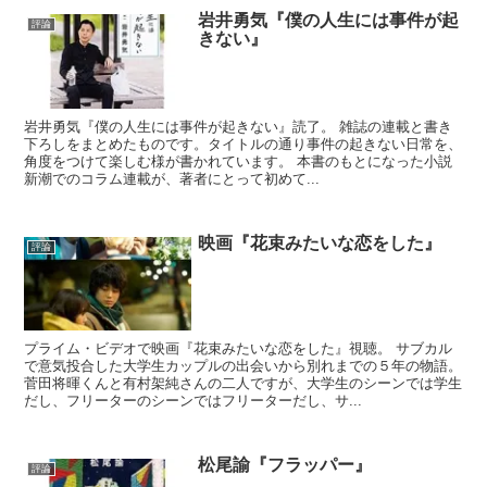
岩井勇気『僕の人生には事件が起
評論
きない』
岩井勇気『僕の人生には事件が起きない』読了。 雑誌の連載と書き
下ろしをまとめたものです。タイトルの通り事件の起きない日常を、
角度をつけて楽しむ様が書かれています。 本書のもとになった小説
新潮でのコラム連載が、著者にとって初めて...
映画『花束みたいな恋をした』
評論
プライム・ビデオで映画『花束みたいな恋をした』視聴。 サブカル
で意気投合した大学生カップルの出会いから別れまでの５年の物語。
菅田将暉くんと有村架純さんの二人ですが、大学生のシーンでは学生
だし、フリーターのシーンではフリーターだし、サ...
松尾諭『フラッパー』
評論