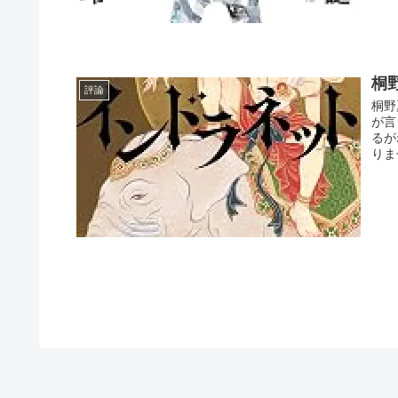
桐
評論
桐野
が言
るが
りま