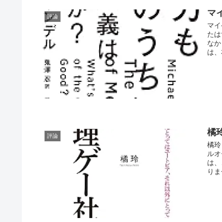
マ
評論
マイ
たは
なか
は、
橘
評論
橘玲
ルオ
は、
りま