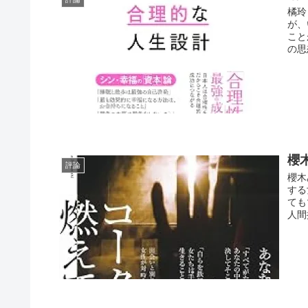
橘玲
が、
こと
の思
櫻
評論
櫻木
する
ても
人間