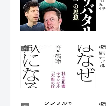
想」
象。
生活
橘
評論
橘玲
ャー
して
で取
橘
評論