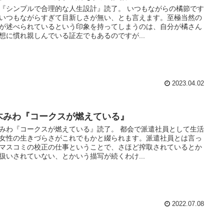
『シンプルで合理的な人生設計』読了。 いつもながらの橘節です
いつもながらすぎて目新しさが無い、とも言えます。至極当然の
が述べられているという印象を持ってしまうのは、自分が橘さん
想に慣れ親しんでいる証左でもあるのですが...
2023.04.02
木みわ『コークスが燃えている』
みわ『コークスが燃えている』読了。 都会で派遣社員として生活
女性の生きづらさがこれでもかと綴られます。派遣社員とは言っ
マスコミの校正の仕事ということで、さほど搾取されているとか
扱いされていない、とかいう描写が続くわけ...
2022.07.08