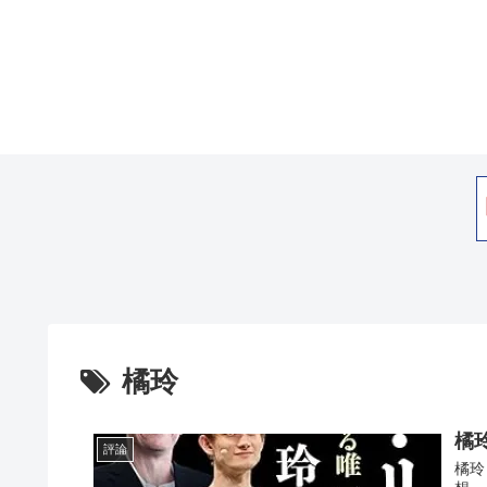
橘玲
橘
評論
橘玲