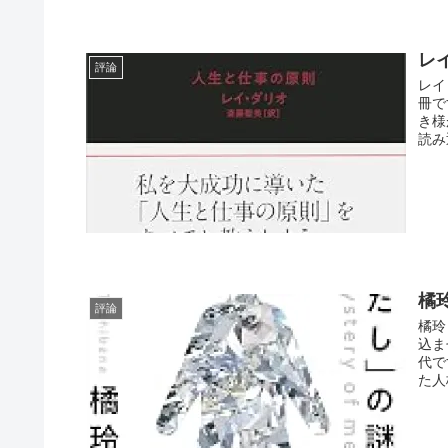
レ
評論
レイ
冊で
き様
読み
橘
評論
橘玲
込ま
代で
た人