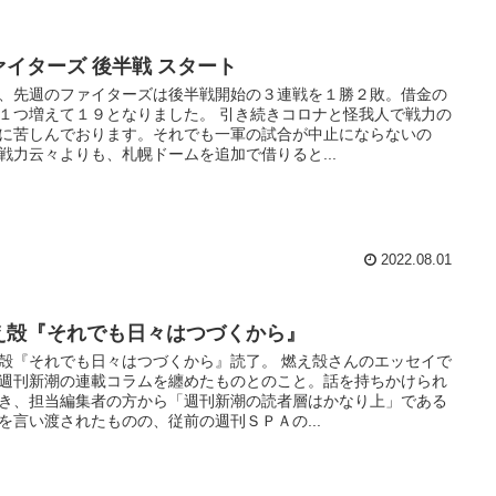
ァイターズ 後半戦 スタート
、先週のファイターズは後半戦開始の３連戦を１勝２敗。借金の
１つ増えて１９となりました。 引き続きコロナと怪我人で戦力の
に苦しんでおります。それでも一軍の試合が中止にならないの
戦力云々よりも、札幌ドームを追加で借りると...
2022.08.01
え殻『それでも日々はつづくから』
殻『それでも日々はつづくから』読了。 燃え殻さんのエッセイで
週刊新潮の連載コラムを纏めたものとのこと。話を持ちかけられ
き、担当編集者の方から「週刊新潮の読者層はかなり上」である
を言い渡されたものの、従前の週刊ＳＰＡの...