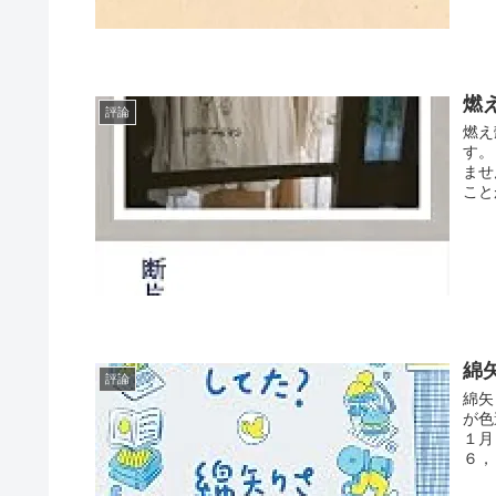
燃
評論
燃え
す。
ませ
こと
綿
評論
綿矢
が色
１月
６，