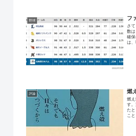
フ
野球
さて
数は
確保
は、
燃
評論
燃え
す。
たと
こと