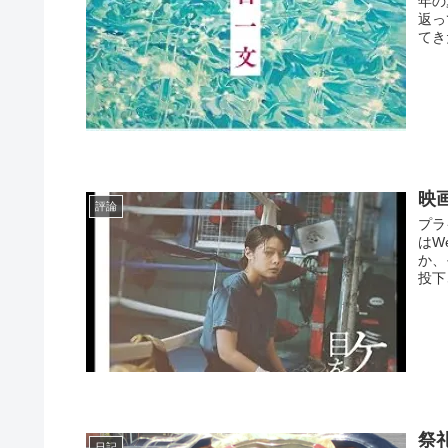
年の
返っ
てき
映
評論
プラ
はW
か、
投下
祭
日記