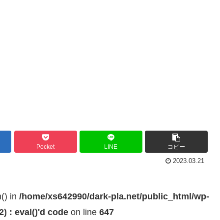
Pocket
LINE
コピー
2023.03.21
h() in
/home/xs642990/dark-pla.net/public_html/wp-
 : eval()'d code
on line
647