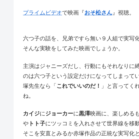
プライムビデオ
で映画『
おそ松さん
』視聴。
六つ子の話を、兄弟ですら無い９人組で実写
そんな実験をしてみた映画でしょうか。
主演はジャニーズだし、行動にもそれなりに
のは六つ子という設定だけになってしまって
塚先生なら「
これでいいのだ！
」と言ってく
ね。
カイジ
に
ジョーカー
に
黒澤
映画に、楽しめる
や
トト子
にツッコミを入れさせて世界線を移
そこを安直とみるか赤塚作品の正統な実写化