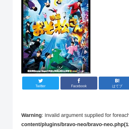
Twitter
Facebook
はてブ
Warning
: Invalid argument supplied for foreac
content/plugins/bravo-neo/bravo-neo.php(12)