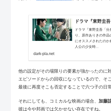
ドラマ『東野圭吾
ドラマ『東野圭吾「分
り、原作ありきの作品
にオススメされたのか
人公の少女時...
dark-pla.net
他の設定がその場限りの要素が強かったのに
エピソードからの回収になっているので、そ
最後に再度そこも否定することで六つ子の日
それにしても、コミカルな映画の場合、
加藤
彼は今や邦画では欠かせない存在ですね。