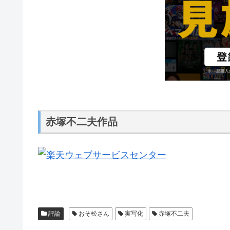
赤塚不二夫作品
評論
おそ松さん
実写化
赤塚不二夫