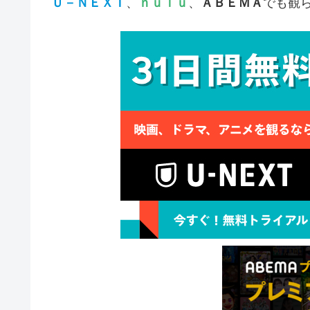
Ｕ－ＮＥＸＴ
、
ｈｕｌｕ
、
ＡＢＥＭＡ
でも観