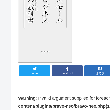
Twitter
Facebook
はてブ
Warning
: Invalid argument supplied for foreac
content/plugins/bravo-neo/bravo-neo.php(12)