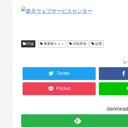
評論
事業家ｂｏｔ
武田所長
起業
シ
Twitter
Pocket
darkh