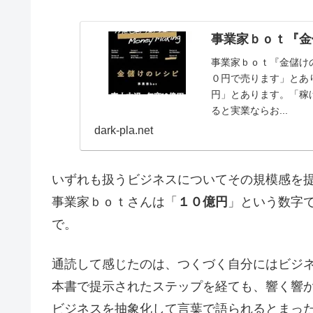
事業家ｂｏｔ『金
事業家ｂｏｔ『金儲け
０円で売ります」とあ
円」とあります。「稼
ると実業ならお...
dark-pla.net
いずれも扱うビジネスについてその規模感を
事業家ｂｏｔさんは「
１０億円
」という数字
で。
通読して感じたのは、つくづく自分にはビジ
本書で提示されたステップを経ても、響く響
ビジネスを抽象化して言葉で語られるとまっ