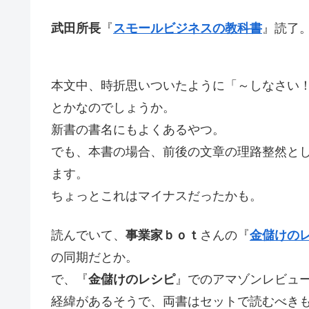
武田所長
『
スモールビジネスの教科書
』読了
本文中、時折思いついたように「～しなさい
とかなのでしょうか。
新書の書名にもよくあるやつ。
でも、本書の場合、前後の文章の理路整然と
ます。
ちょっとこれはマイナスだったかも。
読んでいて、
事業家ｂｏｔ
さんの『
金儲けの
の同期だとか。
で、『
金儲けのレシピ
』でのアマゾンレビュ
経緯があるそうで、両書はセットで読むべき