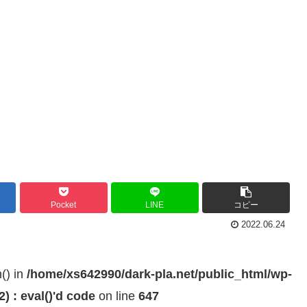
Pocket
LINE
コピー
2022.06.24
h() in
/home/xs642990/dark-pla.net/public_html/wp-
 : eval()'d code
on line
647