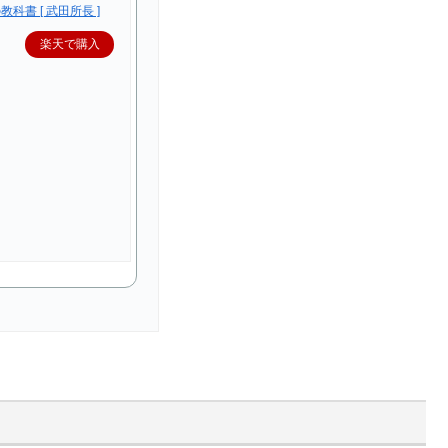
科書 [ 武田所長 ]
楽天で購入