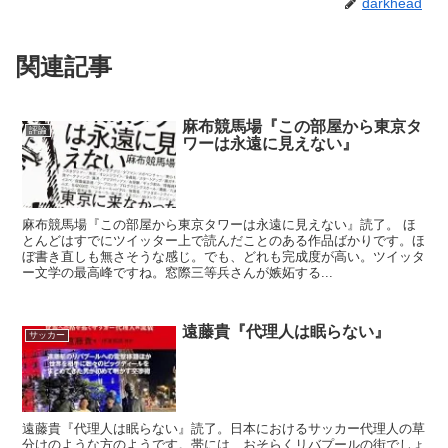
darkhead
関連記事
麻布競馬場『この部屋から東京タ
評論
ワーは永遠に見えない』
麻布競馬場『この部屋から東京タワーは永遠に見えない』読了。 ほ
とんどはすでにツイッター上で読んだことのある作品ばかりです。ほ
ぼ書き直しも無さそうな感じ。でも、どれも完成度が高い。ツイッタ
ー文学の最高峰ですね。窓際三等兵さんが嫉妬する...
遠藤貴『代理人は眠らない』
サッカー
遠藤貴『代理人は眠らない』読了。日本におけるサッカー代理人の草
分けのような方のようです。帯には、おそらくリバプールの街でしょ