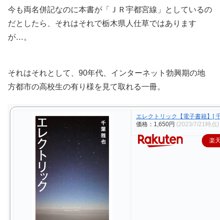
今も両名併記なのに本書が「ＪＲ宇都宮線」としているの
だとしたら、それはそれで栃木県人仕草ではあります
が…。
それはそれとして、90年代、インターネット勃興期の地
方都市の高校生の有り様を見て取れる一冊。
エレクトリック【電子書籍】[ 千
価格：1,650円
(2023/7/21時点)
楽