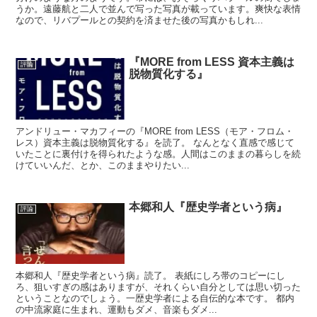
うか。遠藤航と二人で並んで写った写真が載っています。爽快な表情
なので、リバプールとの契約を済ませた後の写真かもしれ...
『MORE from LESS 資本主義は
評論
脱物質化する』
アンドリュー・マカフィーの『MORE from LESS（モア・フロム・
レス）資本主義は脱物質化する』を読了。 なんとなく直感で感じて
いたことに裏付けを得られたような感。人間はこのままの暮らしを続
けていいんだ、とか、このままやりたい...
本郷和人『歴史学者という病』
評論
本郷和人『歴史学者という病』読了。 表紙にしろ帯のコピーにし
ろ、狙いすぎの感はありますが、それくらい自分としては思い切った
ということなのでしょう。一歴史学者による自伝的な本です。 都内
の中流家庭に生まれ、運動もダメ、音楽もダメ...