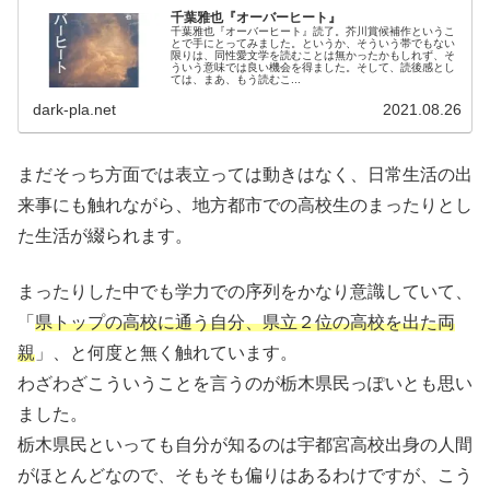
千葉雅也『オーバーヒート』
千葉雅也『オーバーヒート』読了。芥川賞候補作というこ
とで手にとってみました。というか、そういう帯でもない
限りは、同性愛文学を読むことは無かったかもしれず、そ
ういう意味では良い機会を得ました。そして、読後感とし
ては、まあ、もう読むこ...
dark-pla.net
2021.08.26
まだそっち方面では表立っては動きはなく、日常生活の出
来事にも触れながら、地方都市での高校生のまったりとし
た生活が綴られます。
まったりした中でも学力での序列をかなり意識していて、
「
県トップの高校に通う自分、県立２位の高校を出た両
親
」、と何度と無く触れています。
わざわざこういうことを言うのが栃木県民っぽいとも思い
ました。
栃木県民といっても自分が知るのは宇都宮高校出身の人間
がほとんどなので、そもそも偏りはあるわけですが、こう