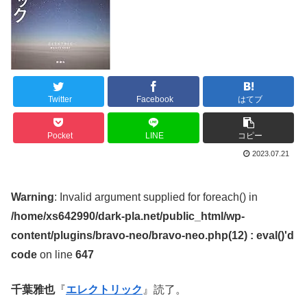
Twitter
Facebook
はてブ
Pocket
LINE
コピー
2023.07.21
Warning
: Invalid argument supplied for foreach() in
/home/xs642990/dark-pla.net/public_html/wp-
content/plugins/bravo-neo/bravo-neo.php(12) : eval()'d
code
on line
647
千葉雅也
『
エレクトリック
』読了。