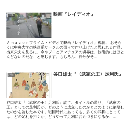
映画『レイディオ』
評論
Ａｍａｚｏｎプライム・ビデオで映画『レイディオ』視聴。 おそら
くは中央大学の映画系サークルの面々で作り上げたと思われる作品。
出来栄えを見るに、今やプロとアマチュアの境界は、技術的にはほと
んどないのだな、と感じます。もちろん、自分がそ...
谷口雄太『〈武家の王〉足利氏』
評論
谷口雄太『〈武家の王〉足利氏』読了。タイトルの通り、「武家の
王」としての足利氏が、どのように成立したのかとどのように崩壊し
たのかを論じた本です。戦国時代にあっても、多くの武将にとって
は、どの足利を担ぐか、どうやって足利にお近づきになるか、...