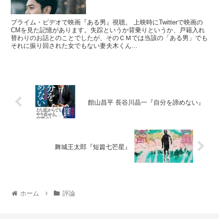
プライム・ビデオで映画『ある男』視聴。 上映時にTwitterで映画の
CMを見た記憶があります。失踪というか背乗りというか、戸籍入れ
替わりのお話とのことでしたが、そのＣＭでは当該の「ある男」でも
それに振り回された女でもない妻夫木くん...
館山昌平 長谷川晶一『自分を諦めない』
舞城王太郎『短篇七芒星』
ホーム
評論