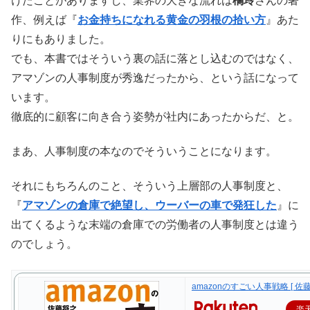
けたことがありますし、業界の大きな流れは
橘玲
さんの著
作、例えば『
お金持ちになれる黄金の羽根の拾い方
』あた
りにもありました。
でも、本書ではそういう裏の話に落とし込むのではなく、
アマゾンの人事制度が秀逸だったから、という話になって
います。
徹底的に顧客に向き合う姿勢が社内にあったからだ、と。
まあ、人事制度の本なのでそういうことになります。
それにもちろんのこと、そういう上層部の人事制度と、
『
アマゾンの倉庫で絶望し、ウーバーの車で発狂した
』に
出てくるような末端の倉庫での労働者の人事制度とは違う
のでしょう。
amazonのすごい人事戦略 [ 佐藤
楽