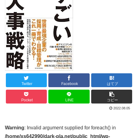
Twitter
Facebook
はてブ
Pocket
LINE
コピー
2022.08.05
Warning
: Invalid argument supplied for foreach() in
/home/xs642990/dark-pla.net/public_html/wp-