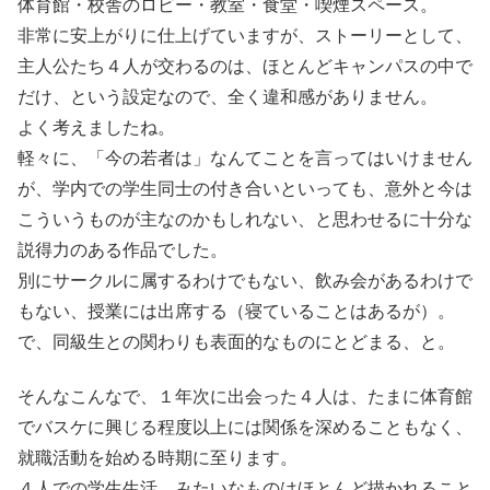
体育館・校舎のロビー・教室・食堂・喫煙スペース。
非常に安上がりに仕上げていますが、ストーリーとして、
主人公たち４人が交わるのは、ほとんどキャンパスの中で
だけ、という設定なので、全く違和感がありません。
よく考えましたね。
軽々に、「今の若者は」なんてことを言ってはいけません
が、学内での学生同士の付き合いといっても、意外と今は
こういうものが主なのかもしれない、と思わせるに十分な
説得力のある作品でした。
別にサークルに属するわけでもない、飲み会があるわけで
もない、授業には出席する（寝ていることはあるが）。
で、同級生との関わりも表面的なものにとどまる、と。
そんなこんなで、１年次に出会った４人は、たまに体育館
でバスケに興じる程度以上には関係を深めることもなく、
就職活動を始める時期に至ります。
４人での学生生活、みたいなものはほとんど描かれること