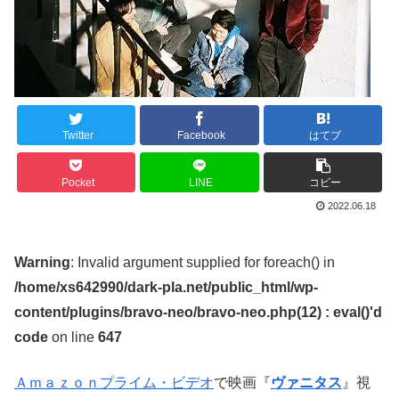
Twitter
Facebook
はてブ
Pocket
LINE
コピー
2022.06.18
Warning
: Invalid argument supplied for foreach() in
/home/xs642990/dark-pla.net/public_html/wp-
content/plugins/bravo-neo/bravo-neo.php(12) : eval()'d
code
on line
647
Ａｍａｚｏｎプライム・ビデオ
で映画『
ヴァニタス
』視