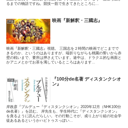
るまでの物語ですね。競技一筋で生きてきたところに...
映画『新解釈・三國志』
評論
映画『新解釈・三國志』視聴。 三国志を２時間の映画でどこまでで
きるのか、というのはありますが、端折りながらも桃園の誓いから赤
壁の戦いまで、要所は押さえています。途中は、ドラクエ的な画面と
かアニメとかでお茶を濁しているところはあります...
『100分de名著 ディスタンクシオ
評論
ン』
岸政彦『ブルデュー『ディスタンクシオン』2020年12月（NHK100分
de名著）』を読む。 岸先生も、学生時代に『ディスタンクシオン』
を貪るように読んだらしい。その行動こそが、成り上がり組の社会学
徒あるあるというかハビトゥスっぽい...