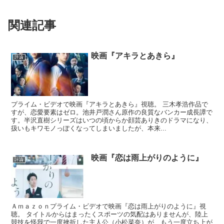
関連記事
映画『アキラとあきら』
評論
プライム・ビデオで映画『アキラとあきら』視聴。 三木孝浩作品で
すが、恋愛要素はゼロ。池井戸潤さん原作の良質なバンカー成長譚で
す。半沢直樹シリーズはいつの頃からか顔芸ありきのドラマになり、
扱いもキワモノっぽくなってしまいましたが、本来...
映画『恋は雨上がりのように』
評論
Ａｍａｚｏｎプライム・ビデオで映画『恋は雨上がりのように』視
聴。 タイトルからはまったくスポーツの気配はありませんが、陸上
競技を怪我で一度挫折した主人公（小松菜奈）が、もう一度立ち上が