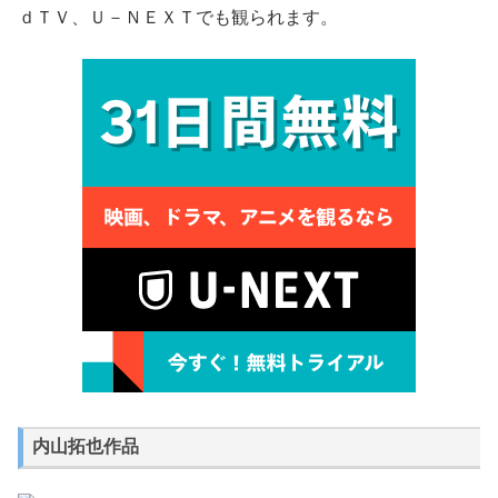
ｄＴＶ、Ｕ－ＮＥＸＴでも観られます。
内山拓也作品