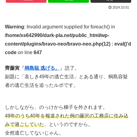
2024.10.01
Warning
: Invalid argument supplied for foreach() in
/home/xs642990/dark-pla.net/public_html/wp-
content/plugins/bravo-neo/bravo-neo.php(12) : eval()'d
code
on line
647
齊藤寅
『
桐島聡 逃げる。
』読了。
副題に「哀しき49年の逃亡生活」とある通り、桐島容疑
者の逃亡生活を追ったルポです。
しかしながら、のっけから梯子を外されます。
49年のうち40年を報道された例の藤沢の工務店に住み込
みで過ごしていた
、というのですから。
全然逃亡してないじゃん。