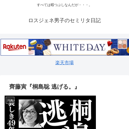
すべては暇つぶしなんだが・・・。
ロスジェネ男子のセミリタ日記
楽天市場
齊藤寅『桐島聡 逃げる。』
評論