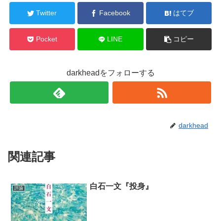
Twitter
Facebook
はてブ
Pocket
LINE
コピー
darkheadをフォローする
darkhead
関連記事
白石一文『投身』
評論