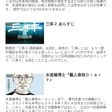
じるのは水道局の職員。取水制限が発生するほど日照りが続く猛暑の
中、水道料金の未払いが続く家庭を訪問しては停水を行うのが仕事で
す。 原作ではどうなのかわかりませんが、...
三体２ あらすじ
評論
劉慈欣『三体Ⅱ 黒暗森林』を読む。前作の『三体』には、もう一度
中国語を学び直そうかと思ったくらいにはハマったのですが、結局そ
んなこともなく・・・。当然のように日本語版が出た今のタイミング
で『三体２』を読むこととなったのでした。 ...
水道橋博士『藝人春秋Ｄｉａｒ
評論
ｙ』
水道橋博士『藝人春秋Ｄｉａｒｙ』読了。 週刊文春での連載のう
ち、２０１７年ＧＷ号から２０１８年７月１９日号までの内容とのこ
と。しかし、出版元を見ると文藝春秋ではないし、なおかつ出版時期
も２０２１年１０月になってから、というあたりが少...