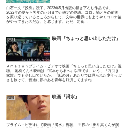
白石一文『投身』読了。2023年5月出版の描き下ろし作品です。
2022年の夏から翌年の正月までが設定の物語。コロナ禍とその前後
を振り返っているところからして、文学の世界にもようやくコロナ後
がやってきたのだな、と感じます。ただ、定食...
映画『ちょっと思い出しただけ』
評論
Ａｍａｚｏｎプライム・ビデオで映画『ちょっと思い出しただけ』視
聴。 池松くんの映画は『宮本から君へ』以来です。いや、『万引き
家族』でも少し出ていたか。『紙の月』あたりでは見られた少年っぽ
さも抜けて、普通に影のある青年を好演してますね...
映画『渇水』
評論
プライム・ビデオにて映画『渇水』視聴。 主役の生田斗真くんが演