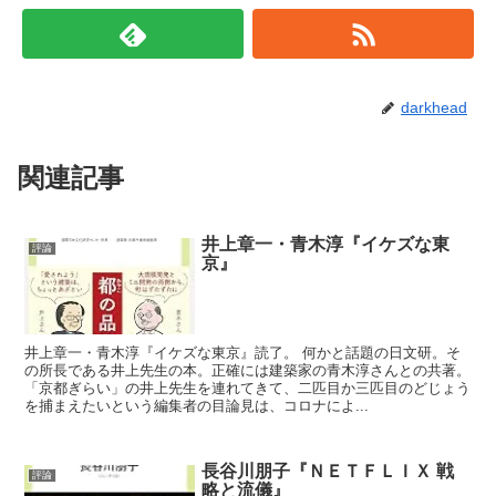
darkhead
関連記事
井上章一・青木淳『イケズな東
評論
京』
井上章一・青木淳『イケズな東京』読了。 何かと話題の日文研。そ
の所長である井上先生の本。正確には建築家の青木淳さんとの共著。
「京都ぎらい」の井上先生を連れてきて、二匹目か三匹目のどじょう
を捕まえたいという編集者の目論見は、コロナによ...
長谷川朋子『ＮＥＴＦＬＩＸ 戦
評論
略と流儀』