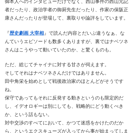
御本人へのインタビューだけでなく、西山事件の西山元記
者だったり、政治学者の御厨先生だったり、作家の保阪正
康さんだったりが登場して、裏取りや論評をしています。
『
歴史劇画 大宰相
』で読んだ内容とだいぶ違うなぁ、な
んていうエピソードも数多くありますが、裏ではナベツネ
さんはこうやって動いていたのか、と驚くものも。
ただ、総じてチャイナに対する甘さが伺えます。
そしてそれはナベツネさんだけではありません。
田中角栄を始めとして戦後政治家のほとんどがそうです
ね。
保守であってもそれに反発する動きというのも限定的だ
し、イデオロギーは別にしても、戦略的にどう動くべき
か、という話もない。
対中交渉のすべてにおいて、かつて迷惑をかけたのだか
ら、というエクスキューズが入ってから事が始まってしま