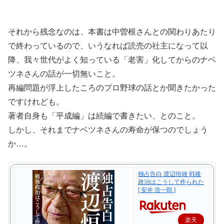
それから残念なのは、本書は中曽根さんとの関わりあたり
で終わっているので、いうなれば読売の社主になって以
降、我々世代がよく知っている「老害」化してからのナベ
ツネさんの話が一切無いこと。
再編問題が浮上したころのプロ野球の話とか聞きたかった
ですけれども。
著者自身も「平成編」は続編で書きたい、とのこと。
しかし、それまでナベツネさんの寿命が保つのでしょう
か…。
独占告白 渡辺恒雄 戦後
政治はこうして作られた
[ 安井 浩一郎 ]
楽天