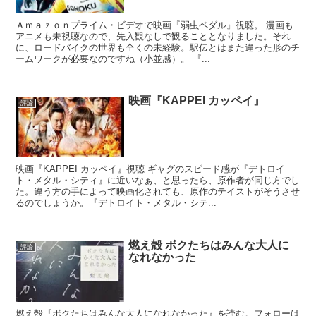
Ａｍａｚｏｎプライム・ビデオで映画『弱虫ペダル』視聴。 漫画も
アニメも未視聴なので、先入観なしで観ることとなりました。それ
に、ロードバイクの世界も全くの未経験。駅伝とはまた違った形のチ
ームワークが必要なのですね（小並感）。 『...
映画『KAPPEI カッペイ』
評論
映画『KAPPEI カッペイ』視聴 ギャグのスピード感が『デトロイ
ト・メタル・シティ』に近いなぁ、と思ったら、原作者が同じ方でし
た。違う方の手によって映画化されても、原作のテイストがそうさせ
るのでしょうか。『デトロイト・メタル・シテ...
燃え殻 ボクたちはみんな大人に
評論
なれなかった
燃え殻『ボクたちはみんな大人になれなかった』を読む。フォローは