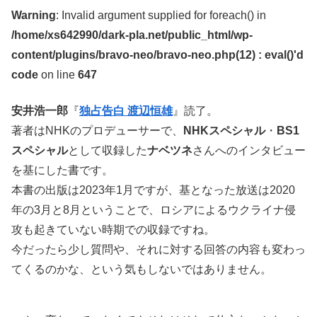
Warning
: Invalid argument supplied for foreach() in
/home/xs642990/dark-pla.net/public_html/wp-
content/plugins/bravo-neo/bravo-neo.php(12) : eval()'d
code
on line
647
安井浩一郎
『
独占告白 渡辺恒雄
』読了。
著者はNHKのプロデューサーで、
NHKスペシャル
・
BS1
スペシャル
として収録した
ナベツネ
さんへのインタビュー
を基にした書です。
本書の出版は2023年1月ですが、基となった放送は2020
年の3月と8月ということで、ロシアによるウクライナ侵
攻も起きていない時期での収録ですね。
今だったら少し質問や、それに対する回答の内容も変わっ
てくるのかな、という気もしないではありません。