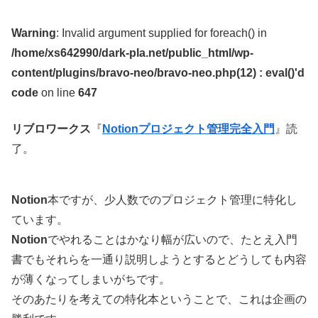
Warning
: Invalid argument supplied for foreach() in
/home/xs642990/dark-pla.net/public_html/wp-
content/plugins/bravo-neo/bravo-neo.php(12) : eval()'d
code
on line
647
リブロワークス
『
Notionプロジェクト管理完全入門
』読
了。
Notion
本ですが、少人数でのプロジェクト管理に特化し
ています。
Notion
でやれることはかなり幅が広いので、たとえ入門
書でもそれらを一通り説明しようとするとどうしても内容
が薄くなってしまいがちです。
そのあたりを考えての特化本ということで、これは企画の