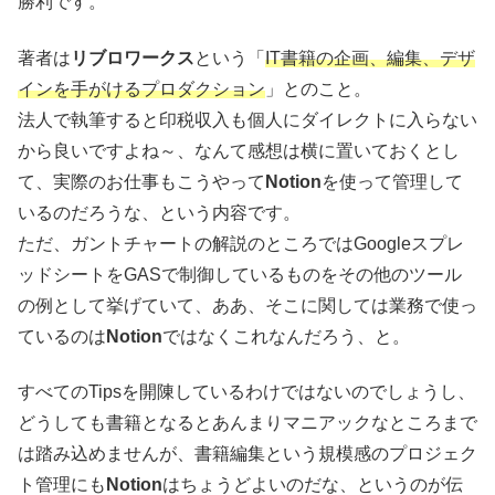
勝利です。
著者は
リブロワークス
という「
IT書籍の企画、編集、デザ
インを手がけるプロダクション
」とのこと。
法人で執筆すると印税収入も個人にダイレクトに入らない
から良いですよね～、なんて感想は横に置いておくとし
て、実際のお仕事もこうやって
Notion
を使って管理して
いるのだろうな、という内容です。
ただ、ガントチャートの解説のところではGoogleスプレ
ッドシートをGASで制御しているものをその他のツール
の例として挙げていて、ああ、そこに関しては業務で使っ
ているのは
Notion
ではなくこれなんだろう、と。
すべてのTipsを開陳しているわけではないのでしょうし、
どうしても書籍となるとあんまりマニアックなところまで
は踏み込めませんが、書籍編集という規模感のプロジェク
ト管理にも
Notion
はちょうどよいのだな、というのが伝