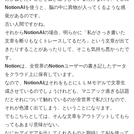
NotionAI
を使うと、脳の中に異物が入ってくるような感
覚があるのです。
古い人間ですかね。
それから
NotionAI
の場合、明らかに「私がさっき書いた
文章を断りもなくトレースしてるだろ」という文章が出て
きたりすることがあったりして、そこも気持ち悪かったで
す。
Notion
は、全世界の
Notion
ユーザーの書き記したデータ
をクラウド上に保有しています。
なので、
NotionAI
はそれをもとにＬＬＭモデルで文章生
成させているのでしょうけれども、マニアック過ぎる話題
だとそれについて触れているのが全世界で私だけなので、
それが色濃く出てしまう、ということになります。
でもこちらとしては、そんな文章をアウトプットしてもら
ってもあまり意味がない。
なにかアイデアを出してくれるものと期待してAIを使って