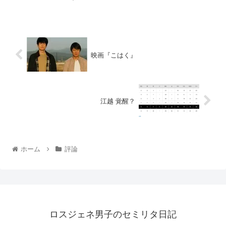
映画『こはく』
江越 覚醒？
ホーム
評論
ロスジェネ男子のセミリタ日記