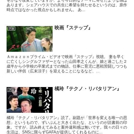
をかなり改変していますが、より今日的なテーマに寄せたような感は
あります。シェアハウスでの共生に希望を持たせるというのは、原作
時点ではなかった視点かもしれません。 あ...
映画『ステップ』
評論
Ａｍａｚｏｎプライム・ビデオで映画『ステップ』視聴。 妻を早く
に亡くしシングルファザーとなった山田孝之くんが、娘と過ごした２
歳半から小学校の卒業式までの物語。仕事に育児に悪戦苦闘しつつも
新しい伴侶（広末涼子）を迎えることになるなど、...
橘玲『テクノ・リバタリアン』
評論
橘玲『テクノ・リバタリアン』読了。副題が「世界を変える唯一の思
想」というもので、ずいぶんと大きく出たな、というのが読書前の印
象。ですが、読み終えてみると案外違和感は無いです。我々の日々の
生活は、SNSに限らずGAFAが提供してくれるものに...