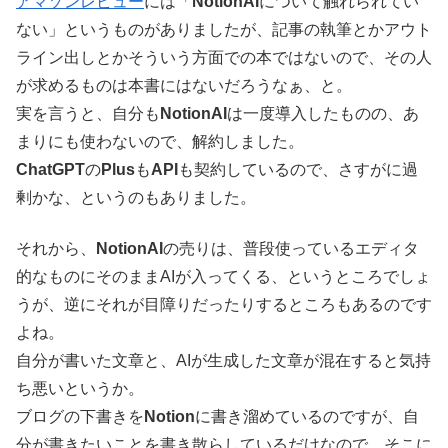
アマゾンレビュー
には「
NotionAI
について触れられてい
ない」というものがありましたが、記事の執筆とかアウト
ライン出しとかそういう方面での本ではないので、その人
が求めるものは本書にはないだろうなぁ、と。
実を言うと、自分も
NotionAI
は一度導入したものの、あ
まりにも使わないので、解約しました。
ChatGPT
の
Plus
も
API
も契約しているので、さすがに過
剰かな、というのもありました。
それから、
NotionAI
の売りは、普段使っているエディタ
的なものにそのままAIが入ってくる、というところでしょ
うが、逆にそれが目障りだったりするところもあるのです
よね。
自分が書いた文章と、AIが生成した文章が混在すると気持
ち悪いというか。
ブログの下書きを
Notion
に書き溜めているのですが、自
分が書きたいことを書き散らしているだけなので、そこに