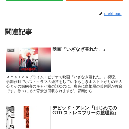
darkhead
関連記事
映画『いざなぎ暮れた。』
評論
Ａｍａｚｏｎプライム・ビデオで映画『いざなぎ暮れた。』視聴。
歌舞伎町でホストクラブの経営をしているらしきホスト上がりの主人
公とその婚約者のキャバ嬢の話なのに、唐突に島根県の美保関が舞台
です。徐々にその背景は回収されますが、冒頭から...
デビッド・アレン『はじめての
評論
GTD ストレスフリーの整理術』