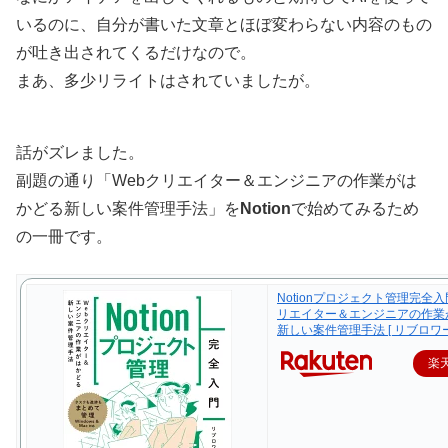
いるのに、自分が書いた文章とほぼ変わらない内容のもの
が吐き出されてくるだけなので。
まあ、多少リライトはされていましたが。
話がズレました。
副題の通り「Webクリエイター＆エンジニアの作業がは
かどる新しい案件管理手法」を
Notion
で始めてみるため
の一冊です。
Notionプロジェクト管理完全入
リエイター＆エンジニアの作業
新しい案件管理手法 [ リブロワー
楽