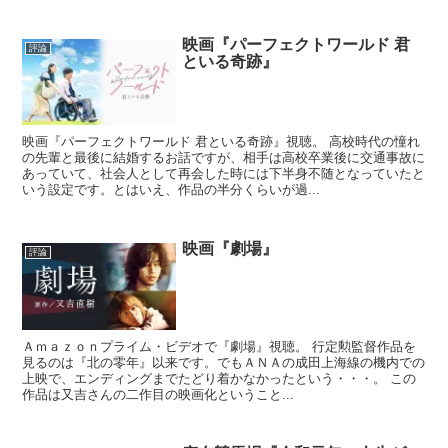
映画『パーフェクトワールド 君
評論
といる奇跡』
映画『パーフェクトワールド 君といる奇跡』視聴。 高校時代の憧れ
の先輩と最後に結婚するお話ですが、相手は高校卒業後に交通事故に
あっていて、社会人として再会した時には下半身不随となっていたと
いう設定です。とはいえ、作品の半分くらいが過...
映画『劇場』
評論
Ａｍａｚｏｎプライム・ビデオで『劇場』視聴。 行定勲監督作品を
見るのは『北の零年』以来です。でもＡＮＡの成田上海線の機内での
上映で、エンディングまでたどり着かなかったという・・・。 この
作品は又吉さんの二作目の映画化ということ...