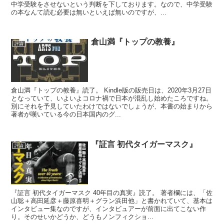
中学受験をさせないという判断を下しております。なので、中学受験
の本なんて読む必要は無いといえば無いのですが、...
倉山満『トップの教養』
評論
倉山満『トップの教養』読了。 Kindle版の販売日は、2020年3月27日
となっていて、いよいよコロナ禍で日本が混乱し始めたころですね。
別にそれを予見していたわけではないでしょうが、本書の始まりから
著者が嘆いている今の日本国内のグ...
『証言 初代タイガーマスク』
評論
『証言 初代タイガーマスク 40年目の真実』読了。 著者欄には、「佐
山聡＋高田延彦＋藤原喜明＋グラン浜田他」と書かれていて、基本は
インタビュー集なのですが、インタビュアーが前面に出てこない作
り。そのせいかどうか、どうもノンフィクショ...