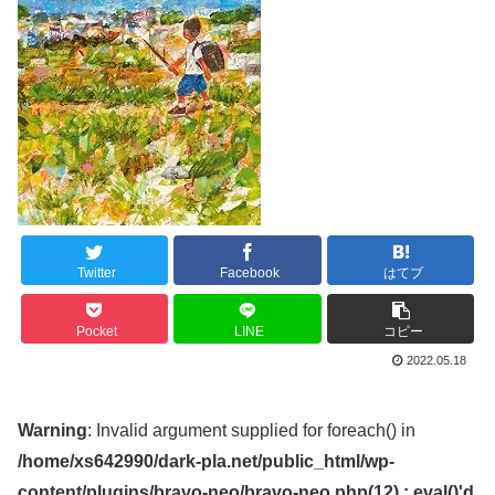
Twitter
Facebook
はてブ
Pocket
LINE
コピー
2022.05.18
Warning
: Invalid argument supplied for foreach() in
/home/xs642990/dark-pla.net/public_html/wp-
content/plugins/bravo-neo/bravo-neo.php(12) : eval()'d