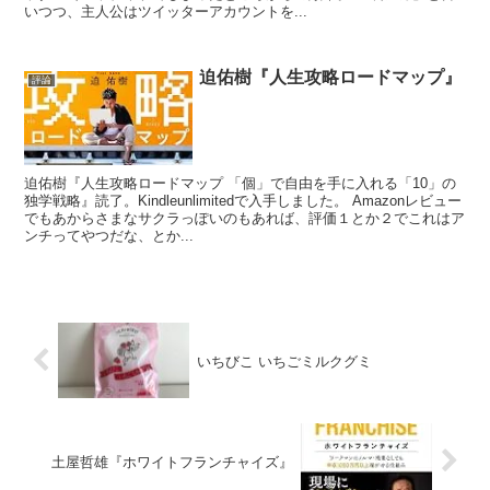
いつつ、主人公はツイッターアカウントを...
迫佑樹『人生攻略ロードマップ』
評論
迫佑樹『人生攻略ロードマップ 「個」で自由を手に入れる「10」の
独学戦略』読了。Kindleunlimitedで入手しました。 Amazonレビュー
でもあからさまなサクラっぽいのもあれば、評価１とか２でこれはア
ンチってやつだな、とか...
いちびこ いちごミルクグミ
土屋哲雄『ホワイトフランチャイズ』