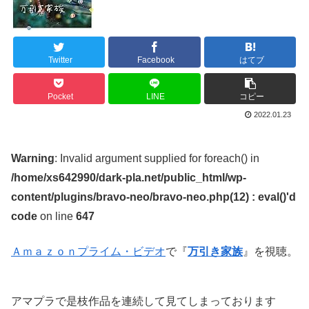
Twitter
Facebook
はてブ
Pocket
LINE
コピー
2022.01.23
Warning
: Invalid argument supplied for foreach() in
/home/xs642990/dark-pla.net/public_html/wp-
content/plugins/bravo-neo/bravo-neo.php(12) : eval()'d
code
on line
647
Ａｍａｚｏｎプライム・ビデオ
で『
万引き家族
』を視聴。
アマプラで是枝作品を連続して見てしまっております