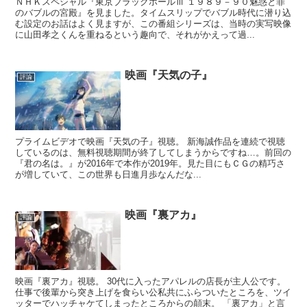
ＮＨＫスペシャル『東京ブラックホールⅢ １９８９－９０魅惑と罪
のバブルの宮殿』を見ました。タイムスリップでバブル時代に潜り込
む設定のお話はよく見ますが、この番組シリーズは、当時の実写映像
に山田孝之くんを重ねるという趣向で、それがかえって過...
映画『天気の子』
評論
プライムビデオで映画『天気の子』視聴。 新海誠作品を連続で視聴
しているのは、無料視聴期間が終了してしまうからですね…。前回の
『君の名は。』が2016年で本作が2019年。見た目にもＣＧの精巧さ
が増していて、この世界も日進月歩なんだな...
映画『裏アカ』
評論
映画『裏アカ』視聴。 30代に入ったアパレルの店長が主人公です。
仕事で後輩から突き上げを食らい公私共にふらついたところを、ツイ
ッターでハッチャケてしまったところからの顛末。 「裏アカ」と言