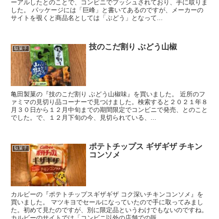
ーアルしたとのことで、コンビニでプッシュされており、手に取りま
した。 パッケージには「巨峰」と書いてあるのですが、メーカーの
サイトを覗くと商品名としては「ぶどう」となって...
技のこだ割り ぶどう山椒
駄菓子
亀田製菓の『技のこだ割り ぶどう山椒味』を買いました。 近所のフ
ァミマの見切り品コーナーで見つけました。検索すると２０２１年８
月３０日から１２月中旬までの期間限定でコンビニで発売、とのこと
でした。で、１２月下旬の今、見切られている、...
ポテトチップス ギザギザ チキン
駄菓子
コンソメ
カルビーの『ポテトチップスギザギザ コク深いチキンコンソメ』を
買いました。 マツキヨでセールになっていたので手に取ってみまし
た。初めて見たのですが、別に限定品というわけでもないのですね。
カルビーのサイトでは「コンビニ以外の店舗での販...