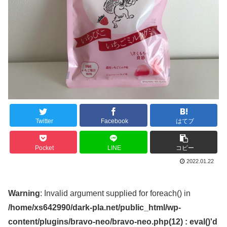
Twitter
Facebook
はてブ
Pocket
LINE
コピー
2022.01.22
Warning
: Invalid argument supplied for foreach() in
/home/xs642990/dark-pla.net/public_html/wp-
content/plugins/bravo-neo/bravo-neo.php(12) : eval()'d