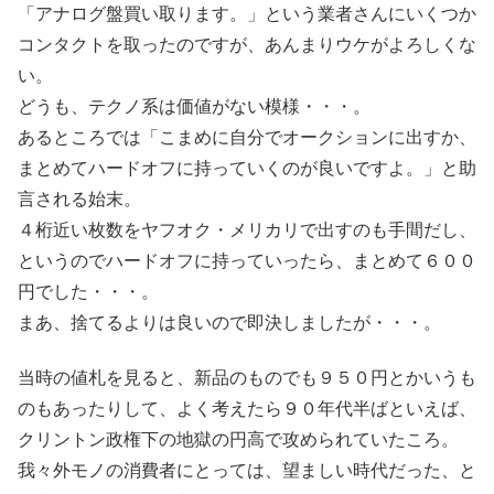
「アナログ盤買い取ります。」という業者さんにいくつか
コンタクトを取ったのですが、あんまりウケがよろしくな
い。
どうも、テクノ系は価値がない模様・・・。
あるところでは「こまめに自分でオークションに出すか、
まとめてハードオフに持っていくのが良いですよ。」と助
言される始末。
４桁近い枚数をヤフオク・メリカリで出すのも手間だし、
というのでハードオフに持っていったら、まとめて６００
円でした・・・。
まあ、捨てるよりは良いので即決しましたが・・・。
当時の値札を見ると、新品のものでも９５０円とかいうも
のもあったりして、よく考えたら９０年代半ばといえば、
クリントン政権下の地獄の円高で攻められていたころ。
我々外モノの消費者にとっては、望ましい時代だった、と