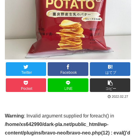
Twitter
Facebook
はてブ
Pocket
LINE
コピー
2022.02.27
Warning
: Invalid argument supplied for foreach() in
/home/xs642990/dark-pla.net/public_html/wp-
content/plugins/bravo-neo/bravo-neo.php(12) : eval()'d