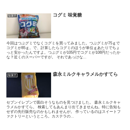
コグミ 味覚糖
駄菓子
今回はつぶグミでなくコグミを買ってみました。つぶグミが75ｇで
コグミが85ｇ。で、計算したらコグミのほうが単位ｇあたりでちょ
っと安かったんですよ。つぶグミが105円でコグミが108円だったか
な？近くのスーパーですが。 それであっけな...
森永ミルクキャラメルかすてら
駄菓子
セブンイレブンで面白そうなものを見つけました。 森永ミルクキャ
ラメルかすてら。 検索してもあんまり出てきませんね。特に告知も
せずの先行販売なのかもしれませんが。 作っているのはスイートフ
ァクトリーというところ。カステラの...