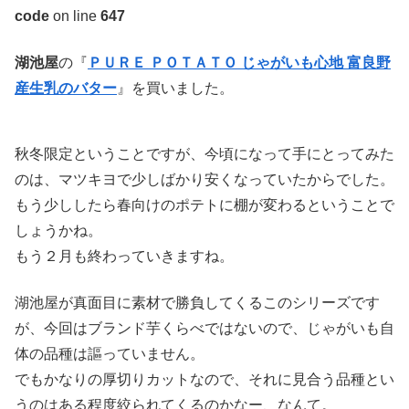
code
on line
647
湖池屋
の『
ＰＵＲＥ ＰＯＴＡＴＯ じゃがいも心地 富良野
産生乳のバター
』を買いました。
秋冬限定ということですが、今頃になって手にとってみた
のは、マツキヨで少しばかり安くなっていたからでした。
もう少ししたら春向けのポテトに棚が変わるということで
しょうかね。
もう２月も終わっていきますね。
湖池屋が真面目に素材で勝負してくるこのシリーズです
が、今回はブランド芋くらべではないので、じゃがいも自
体の品種は謳っていません。
でもかなりの厚切りカットなので、それに見合う品種とい
うのはある程度絞られてくるのかなー、なんて。