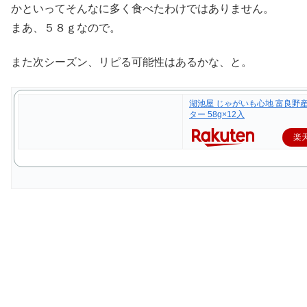
かといってそんなに多く食べたわけではありません。
まあ、５８ｇなので。
また次シーズン、リピる可能性はあるかな、と。
湖池屋 じゃがいも心地 富良野
ター 58g×12入
楽