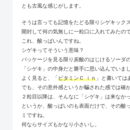
とも古風な感じがします。
そうは言っても記憶をたどる限りシゲキック
開封して何の気無しに一粒口に入れてみたの
これ、酸っぱいんですね。
シゲキってそういう意味？
パッケージを見る限り炭酸のはじけるソーダ
「シゲキ」の中身だと勝手に思い込んでいま
よく見ると、「
ビタミンＣ ｉｎ
」と書いては
でも、その意外感というか騙された感では確
２粒目以降は、そんなに「シゲキ」は来なか
というか、酸っぱいのも表面だけで、その酸
ミですね。
何ならサイズもかなり小さいし。