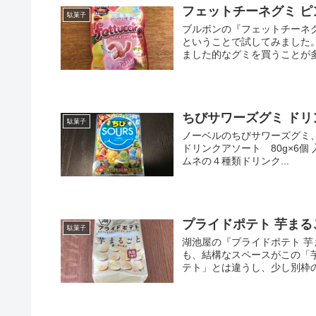
フェットチーネグミ 
駄菓子
ブルボンの『フェットチーネ
ということで試してみました
ました的なグミを買うことが多
ちびサワーズグミ ドリ
駄菓子
ノーベルのちびサワーズグミ
ドリンクアソート 80g×6
ムネの４種類ドリンク...
プライドポテト 芋まる
駄菓子
湖池屋の『プライドポテト 
も、結構なスペースがこの「
テト」とは違うし、少し別枠の