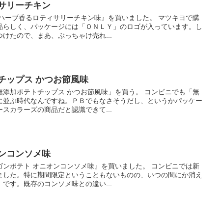
サリーチキン
 ハーブ香るロティサリーチキン味』を買いました。 マツキヨで購
品らしく、パッケージには「ＯＮＬＹ」のロゴが入っています。し
けたので、まあ、ぶっちゃけ売れ...
チップス かつお節風味
無添加ポテトチップス かつお節風味」を買う。 コンビニでも「無
に並ぶ時代なんですね。ＰＢでもなさそうだし、というかパッケー
スカラーズの商品だと認識できて...
ンコンソメ味
ゴンポテト オニオンコンソメ味』を買いました。 コンビニでは新
ました。特に期間限定ということもないものの、いつの間にか消え
です。既存のコンソメ味との違い...