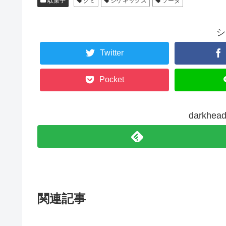
駄菓子
グミ
シゲキックス
ソーダ
シ
Twitter
Pocket
darkh
関連記事