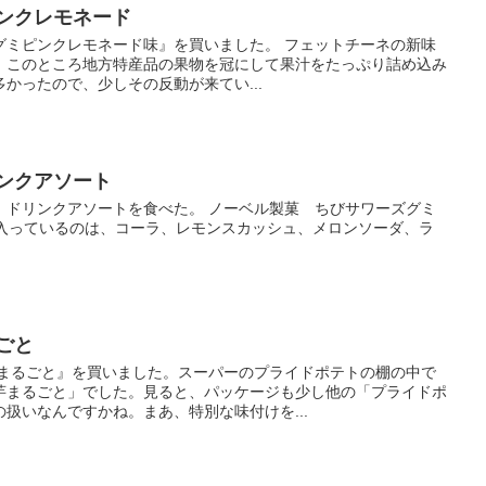
ピンクレモネード
グミピンクレモネード味』を買いました。 フェットチーネの新味
。このところ地方特産品の果物を冠にして果汁をたっぷり詰め込み
かったので、少しその反動が来てい...
ンクアソート
、ドリンクアソートを食べた。 ノーベル製菓 ちびサワーズグミ
個 入っているのは、コーラ、レモンスカッシュ、メロンソーダ、ラ
ごと
芋まるごと』を買いました。スーパーのプライドポテトの棚の中で
芋まるごと」でした。見ると、パッケージも少し他の「プライドポ
扱いなんですかね。まあ、特別な味付けを...