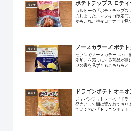
ポテトチップス ロティ
駄菓子
カルビーの『ポテトチップス
入しました。マツキヨ限定商
かもこれ、特売コーナーで見つ
ノースカラーズ ポテト
駄菓子
セブンでノースカラーズの「
添加」を売りにする商品が棚
ジの裏を見ずともこちらもノー
ドラゴンポテト オニオ
駄菓子
ジャパンフリトレーの『ドラ
発売として棚に置かれており
ていくのが「ドラゴンポテト」