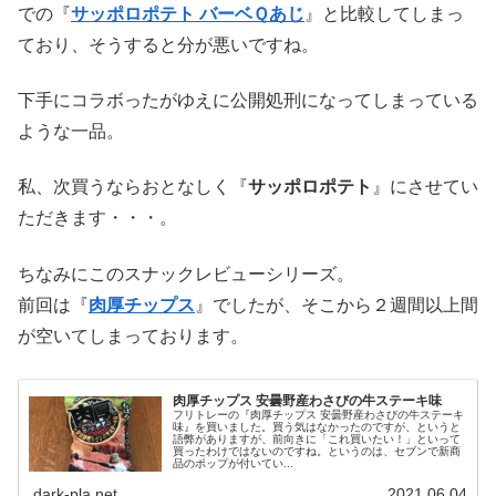
での『
サッポロポテト バーベＱあじ
』と比較してしまっ
ており、そうすると分が悪いですね。
下手にコラボったがゆえに公開処刑になってしまっている
ような一品。
私、次買うならおとなしく『
サッポロポテト
』にさせてい
ただきます・・・。
ちなみにこのスナックレビューシリーズ。
前回は『
肉厚チップス
』でしたが、そこから２週間以上間
が空いてしまっております。
肉厚チップス 安曇野産わさびの牛ステーキ味
フリトレーの『肉厚チップス 安曇野産わさびの牛ステーキ
味』を買いました。買う気はなかったのですが、というと
語弊がありますが、前向きに「これ買いたい！」といって
買ったわけではないのですね。というのは、セブンで新商
品のポップが付いてい...
dark-pla.net
2021.06.04