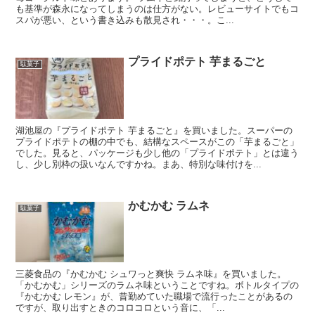
も基準が森永になってしまうのは仕方がない。レビューサイトでもコ
スパが悪い、という書き込みも散見され・・・。こ...
プライドポテト 芋まるごと
駄菓子
湖池屋の『プライドポテト 芋まるごと』を買いました。スーパーの
プライドポテトの棚の中でも、結構なスペースがこの「芋まるごと」
でした。見ると、パッケージも少し他の「プライドポテト」とは違う
し、少し別枠の扱いなんですかね。まあ、特別な味付けを...
かむかむ ラムネ
駄菓子
三菱食品の『かむかむ シュワっと爽快 ラムネ味』を買いました。
「かむかむ」シリーズのラムネ味ということですね。ボトルタイプの
『かむかむ レモン』が、昔勤めていた職場で流行ったことがあるの
ですが、取り出すときのコロコロという音に、「...