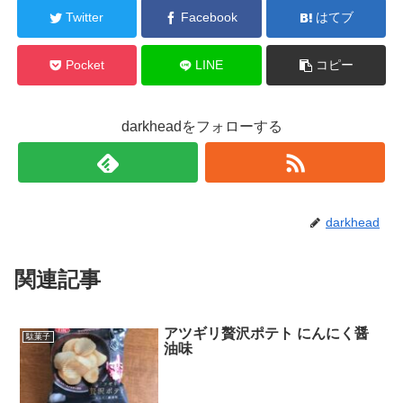
Twitter
Facebook
はてブ
Pocket
LINE
コピー
darkheadをフォローする
darkhead
関連記事
アツギリ贅沢ポテト にんにく醤
駄菓子
油味