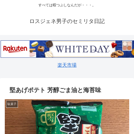
すべては暇つぶしなんだが・・・。
ロスジェネ男子のセミリタ日記
楽天市場
堅あげポテト 芳醇ごま油と海苔味
駄菓子