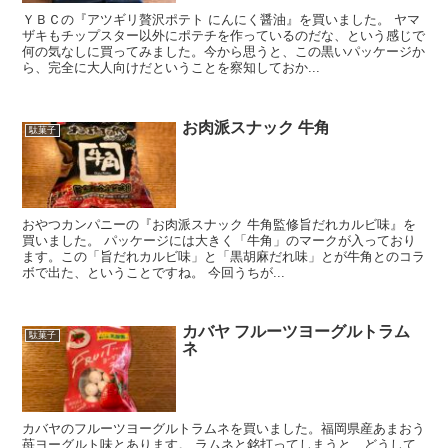
ＹＢＣの『アツギリ贅沢ポテト にんにく醤油』を買いました。 ヤマ
ザキもチップスター以外にポテチを作っているのだな、という感じで
何の気なしに買ってみました。今から思うと、この黒いパッケージか
ら、完全に大人向けだということを察知しておか...
お肉派スナック 牛角
駄菓子
おやつカンパニーの『お肉派スナック 牛角監修旨だれカルビ味』を
買いました。 パッケージには大きく「牛角」のマークが入っており
ます。この「旨だれカルビ味」と「黒胡麻だれ味」とが牛角とのコラ
ボで出た、ということですね。 今回うちが...
カバヤ フルーツヨーグルトラム
駄菓子
ネ
カバヤのフルーツヨーグルトラムネを買いました。福岡県産あまおう
苺ヨーグルト味とあります。 ラムネと銘打ってしまうと、どうして