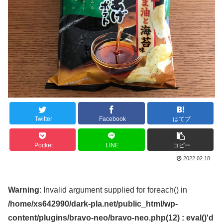
Twitter
Facebook
はてブ
Pocket
LINE
コピー
2022.02.18
Warning
: Invalid argument supplied for foreach() in
/home/xs642990/dark-pla.net/public_html/wp-
content/plugins/bravo-neo/bravo-neo.php(12) : eval()'d