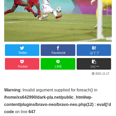
Twitter
Facebook
はてブ
Pocket
LINE
コピー
2021.11.17
Warning
: Invalid argument supplied for foreach() in
/home/xs642990/dark-pla.net/public_html/wp-
content/plugins/bravo-neo/bravo-neo.php(12) : eval()'d
code
on line
647