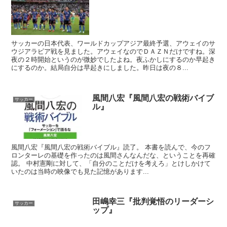
サッカーの日本代表、ワールドカップアジア最終予選、アウェイのサ
ウジアラビア戦を見ました。アウェイなのでＤＡＺＮだけですね。深
夜の２時開始というのが微妙でしたよね。夜ふかしにするのか早起き
にするのか。結局自分は早起きにしました。昨日は夜の８...
風間八宏『風間八宏の戦術バイブ
サッカー
ル』
風間八宏『風間八宏の戦術バイブル』読了。 本書を読んで、今のフ
ロンターレの基礎を作ったのは風間さんなんだな、ということを再確
認。 中村憲剛に対して、「自分のことだけを考えろ」とけしかけて
いたのは当時の映像でも見た記憶があります...
田嶋幸三『批判覚悟のリーダーシ
サッカー
ップ』