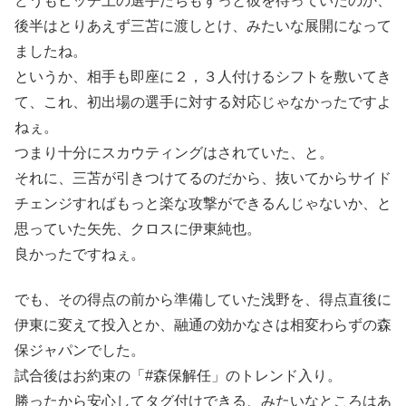
どうもピッチ上の選手たちもずっと彼を待っていたのか、
後半はとりあえず三苫に渡しとけ、みたいな展開になって
ましたね。
というか、相手も即座に２，３人付けるシフトを敷いてき
て、これ、初出場の選手に対する対応じゃなかったですよ
ねぇ。
つまり十分にスカウティングはされていた、と。
それに、三苫が引きつけてるのだから、抜いてからサイド
チェンジすればもっと楽な攻撃ができるんじゃないか、と
思っていた矢先、クロスに伊東純也。
良かったですねぇ。
でも、その得点の前から準備していた浅野を、得点直後に
伊東に変えて投入とか、融通の効かなさは相変わらずの森
保ジャパンでした。
試合後はお約束の「#森保解任」のトレンド入り。
勝ったから安心してタグ付けできる、みたいなところはあ