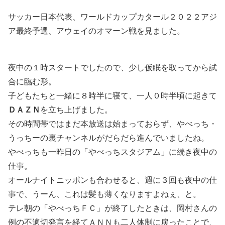
サッカー日本代表、ワールドカップカタール２０２２アジ
ア最終予選、アウェイのオマーン戦を見ました。
夜中の１時スタートでしたので、少し仮眠を取ってから試
合に臨む形。
子どもたちと一緒に８時半に寝て、一人０時半頃に起きて
ＤＡＺＮ
を立ち上げました。
その時間帯ではまだ本放送は始まっておらず、やべっち・
うっちーの裏チャンネルがだらだら進んでいましたね。
やべっちも一昨日の「やべっちスタジアム」に続き夜中の
仕事。
オールナイトニッポンも合わせると、週に３回も夜中の仕
事で、うーん、これは髪も薄くなりますよねぇ、と。
テレ朝の「やべっちＦＣ」が終了したときは、岡村さんの
例の不適切発言を経てＡＮＮも二人体制に戻ったことで、