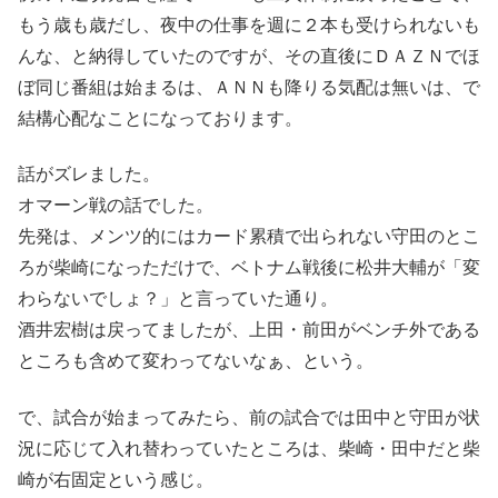
もう歳も歳だし、夜中の仕事を週に２本も受けられないも
んな、と納得していたのですが、その直後にＤＡＺＮでほ
ぼ同じ番組は始まるは、ＡＮＮも降りる気配は無いは、で
結構心配なことになっております。
話がズレました。
オマーン戦の話でした。
先発は、メンツ的にはカード累積で出られない守田のとこ
ろが柴崎になっただけで、ベトナム戦後に松井大輔が「変
わらないでしょ？」と言っていた通り。
酒井宏樹は戻ってましたが、上田・前田がベンチ外である
ところも含めて変わってないなぁ、という。
で、試合が始まってみたら、前の試合では田中と守田が状
況に応じて入れ替わっていたところは、柴崎・田中だと柴
崎が右固定という感じ。