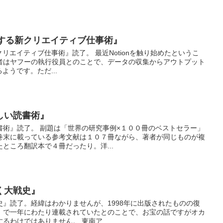
実現する新クリエイティブ仕事術』
新クリエイティブ仕事術』読了。 最近Notionを触り始めたというこ
者はヤフーの執行役員とのことで、データの収集からアウトプット
るようです。ただ...
しい読書術』
書術』読了。 副題は「世界の研究事例×１００冊のベストセラー」
巻末に載っている参考文献は１０７冊ながら、著者が同じものが複
ところ翻訳本で４冊だったり。洋...
く大戦史』
』読了。経緯はわかりませんが、1998年に出版されたものの復
』で一年にわたり連載されていたとのことで、お宝の話ですがオカ
るわけではありません。 東南ア...