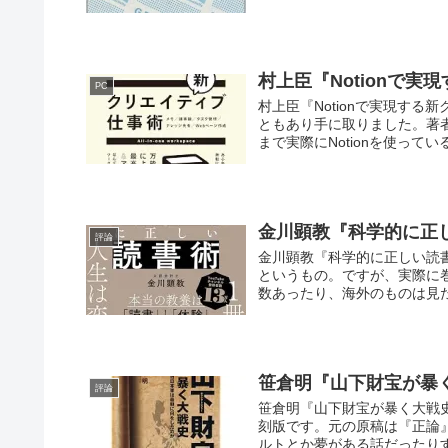
村上臣『Notionで
PC
村上臣『Notionで実現する
ともあり手に取りました。著
まで実際にNotionを使ってい
金川顕教『科学的に正
評論
金川顕教『科学的に正しい読
というもの。ですが、実際に
数あったり、海外のものは見た
笹倉明『山下財宝が暴
評論
笹倉明『山下財宝が暴く大戦史
刻版です。元の原稿は『正論
ルトとか夢がある話だったりす