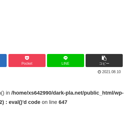
Pocket
LINE
コピー
2021.08.10
h() in
/home/xs642990/dark-pla.net/public_html/wp-
 : eval()'d code
on line
647