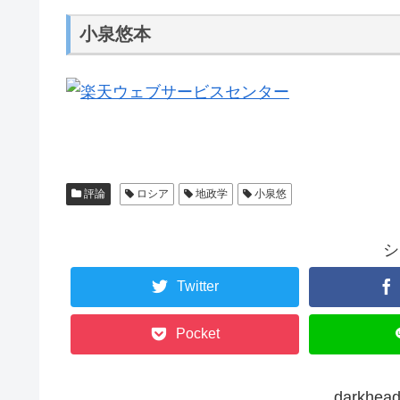
小泉悠本
評論
ロシア
地政学
小泉悠
シ
Twitter
Pocket
darkh