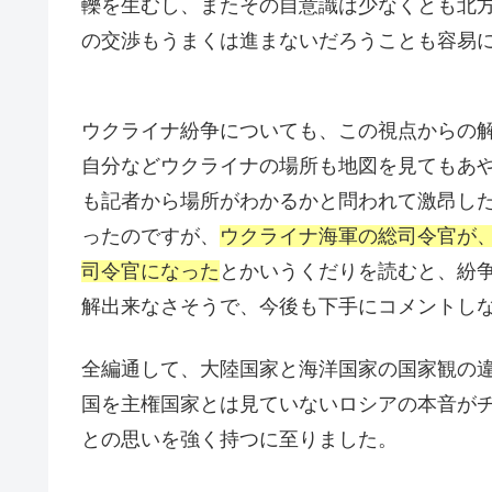
轢を生むし、またその自意識は少なくとも北
の交渉もうまくは進まないだろうことも容易
ウクライナ紛争についても、この視点からの
自分などウクライナの場所も地図を見てもあ
も記者から場所がわかるかと問われて激昂し
ったのですが、
ウクライナ海軍の総司令官が
司令官になった
とかいうくだりを読むと、紛
解出来なさそうで、今後も下手にコメントし
全編通して、大陸国家と海洋国家の国家観の
国を主権国家とは見ていないロシアの本音が
との思いを強く持つに至りました。