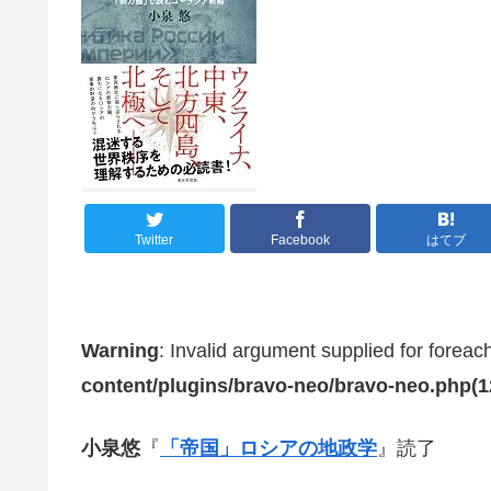
Twitter
Facebook
はてブ
Warning
: Invalid argument supplied for foreac
content/plugins/bravo-neo/bravo-neo.php(12)
小泉悠
『
「帝国」ロシアの地政学
』読了