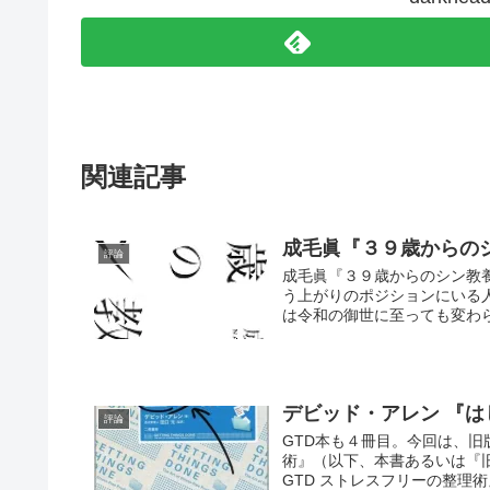
関連記事
成毛眞『３９歳からの
評論
成毛眞『３９歳からのシン教
う上がりのポジションにいる
は令和の御世に至っても変わら
デビッド・アレン 『は
評論
GTD本も４冊目。今回は、旧
術』（以下、本書あるいは『
GTD ストレスフリーの整理術