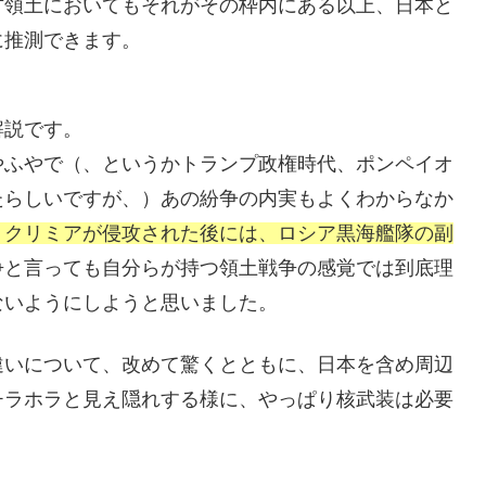
方領土においてもそれがその枠内にある以上、日本と
に推測できます。
解説です。
やふやで（、というかトランプ政権時代、ポンペイオ
たらしいですが、）あの紛争の内実もよくわからなか
、クリミアが侵攻された後には、ロシア黒海艦隊の副
争と言っても自分らが持つ領土戦争の感覚では到底理
ないようにしようと思いました。
違いについて、改めて驚くとともに、日本を含め周辺
チラホラと見え隠れする様に、やっぱり核武装は必要