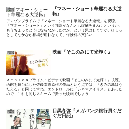
『マネー・ショート華麗なる大逆
評論
転』
アマゾンプライムで『マネー・ショート華麗なる大逆転』を視聴。
「マネー・ショート」という邦題がなんとも誤解をまねくというか、
もうちょっとどうにならなかったのか、という気はしますが、ひょっ
としてなかなか相場が崩れなくて、保険料の支払い...
映画『そこのみにて光輝く』
評論
Ａｍａｚｏｎプライム・ビデオで映画『そこのみにて光輝く』視聴。
函館を舞台にした佐藤泰志原作の作品という点では、『きみの鳥はう
たえる』と同じですね。エンドロールに「シネマアイリス」とあった
ので、これも同じスキームで撮った映画でしょう...
目黒冬弥『メガバンク銀行員ぐだ
評論
ぐだ日記』