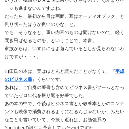
いうか、視線が
ＤＡＺＮ
に向かいがちなので、あんまりペ
ージも進まないんですよね。
だったら、最初から目は画面。耳はオーディオブック、と
割り切ったほうが良いのかな、と。
でも、そうなると、重い内容のものは聞けないので、軽く
聞き飛ばせるものを、ということで、本書。
家族からは、いずれにせよ遊んでいるとしか見られないわ
けですが・・・。
山田氏の本は、実はほとんど読んだことがなくて、『
平成
のビジネス書
』くらいです。
あれは、ご自身の著書も含めてビジネス書がブームとなっ
ていたゼロ年代を振り返る好著でした。
あの本の中で、今後はビジネス書とか教養本とかのコンテ
ンツも映像で消費されるようになるんじゃないか、みたい
なことを書いていて、今振り返れば、お勉強系の
YouTuberの誕生も予言していたわけですね。