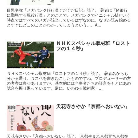
目黒冬弥『メガバンク銀行員ぐだぐだ日記』読了。 著者は「M銀行
に勤務する現役行員」とのことで、メガバンクでイニシャルMという
時点ではすべてのメガが該当しているはずなのに、なぜか読み始める
とすぐにどこのことかわかってしまうという…。A...
ＮＨＫスペシャル取材班『ロスト
サッカー
フの１４秒』
ＮＨＫスペシャル取材班『ロストフの１４秒』読了。 著者名からも
分かる通り、Ｎスペを書き起こしたものですね。プロデューサーの方
の考察は多少ありますが、基本的には当事者たちの証言をもとにあの
試合を振り返っています。逆に、いわゆる戦術家・...
天花寺さやか『京都へおいない』
評論
天花寺さやか『京都へおいない』読了。 京都生まれ京都育ち京都在