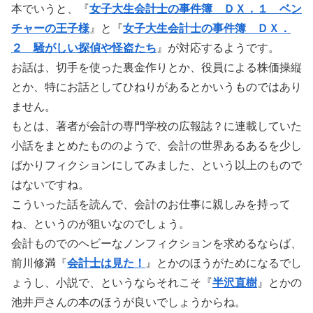
本でいうと、『
女子大生会計士の事件簿 ＤＸ．１ ベン
チャーの王子様
』と『
女子大生会計士の事件簿 ＤＸ．
２ 騒がしい探偵や怪盗たち
』が対応するようです。
お話は、切手を使った裏金作りとか、役員による株価操縦
とか、特にお話としてひねりがあるとかいうものではあり
ません。
もとは、著者が会計の専門学校の広報誌？に連載していた
小話をまとめたもののようで、会計の世界あるあるを少し
ばかりフィクションにしてみました、という以上のもので
はないですね。
こういった話を読んで、会計のお仕事に親しみを持って
ね、というのが狙いなのでしょう。
会計ものでのヘビーなノンフィクションを求めるならば、
前川修満『
会計士は見た！
』とかのほうがためになるでし
ょうし、小説で、というならそれこそ『
半沢直樹
』とかの
池井戸さんの本のほうが良いでしょうからね。