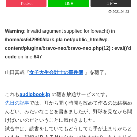
Pocket
LINE
コピー
2021.04.23
Warning
: Invalid argument supplied for foreach() in
/home/xs642990/dark-pla.net/public_html/wp-
content/plugins/bravo-neo/bravo-neo.php(12) : eval()'d
code
on line
647
山田真哉『
女子大生会計士の事件簿
』を聴了。
これも
audiobook.jp
の聴き放題サービスです。
先日の記事
では、耳から聞く時間を改めて作るのは結構め
んどい、みたいなことを書きましたが、野球を見ながら聞
けばいいのだということに気付きました。
試合中は、読書をしていてもどうしても手が止まりがちと