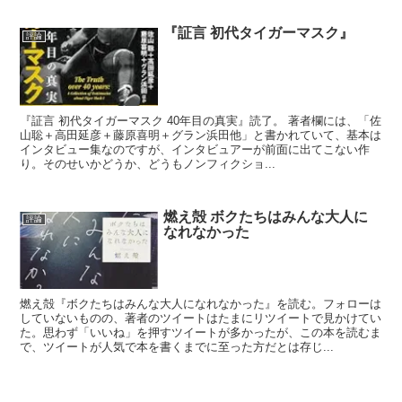
『証言 初代タイガーマスク』
評論
『証言 初代タイガーマスク 40年目の真実』読了。 著者欄には、「佐
山聡＋高田延彦＋藤原喜明＋グラン浜田他」と書かれていて、基本は
インタビュー集なのですが、インタビュアーが前面に出てこない作
り。そのせいかどうか、どうもノンフィクショ...
燃え殻 ボクたちはみんな大人に
評論
なれなかった
燃え殻『ボクたちはみんな大人になれなかった』を読む。フォローは
していないものの、著者のツイートはたまにリツイートで見かけてい
た。思わず「いいね」を押すツイートが多かったが、この本を読むま
で、ツイートが人気で本を書くまでに至った方だとは存じ...