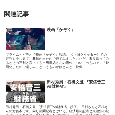
関連記事
映画『かぞく』
評論
プライム・ビデオで映画『かぞく』視聴。 Ｘ（旧ツイッター）での
評判を少し見て、興味が出たので観てみました。ただ、振り返ってみ
るとその評判と言っても土田世紀さんの原作についてのもので、「映
画化したので楽しみ」というものがほとんど。映像...
田村秀男・石橋文登 『安倍晋三
評論
vs財務省』
田村秀男・石橋文登 『安倍晋三vs財務省』読了。 田村さんと石橋さ
んの対談本です。同じ新聞記者とはいえ、経済畑の記者と政治畑の記