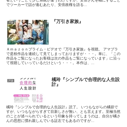
者ということで少し系統が違うわけですが、安倍さんを軸にすること
でツーカーで話が進むあたり、安倍政権を語る...
『万引き家族』
評論
Ａｍａｚｏｎプライム・ビデオで『万引き家族』を視聴。 アマプラ
で是枝作品を連続して見てしまっておりますが・・・。単に、「この
作品をご覧になったお客様は次の作品もご覧になっています」に沿っ
て視聴していっているだけという・・・。本作は、...
橘玲『シンプルで合理的な人生設
評論
計』
橘玲『シンプルで合理的な人生設計』読了。 いつもながらの橘節で
すが、いつもながらすぎて目新しさが無い、とも言えます。至極当然
のことが述べられているという印象を持ってしまうのは、自分が橘さ
んの思想に慣れ親しんでいる証左でもあるのですが...