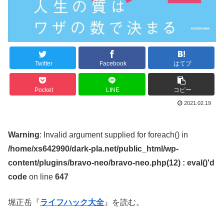
Twitter
Facebook
はてブ
Pocket
LINE
コピー
2021.02.19
Warning
: Invalid argument supplied for foreach() in
/home/xs642990/dark-pla.net/public_html/wp-
content/plugins/bravo-neo/bravo-neo.php(12) : eval()'d
code
on line
647
堀正岳『
ライフハック大全
』を読む。