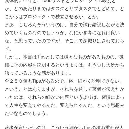
具体的にいうと、Todoリストとプロジェクトの峻別と
か、どのあたりまではタスクとサブタスクでとどめて、ど
こからはプロジェクトで独立させるか、とか。
まあ、もちろんそういうのは、自分で試行錯誤しながら決
めていくものなのでしょうが、なにか参考になれば良い
な、と思っていたのですが、そこまで深堀りはされておら
ず。
しかし、本書はTipsとしては様々なものがあるものの、微
細にその内容を説明するというよりは、もう少し大所から
語っているような感があります。
全２５０個もTipsがあるので、逐一細かく説明できない、
ということはありますが、それらを通して著者が伝えたか
ったのは、それらの細かい内容というよりは、習慣によっ
て人生を変えてやるんだ、変えられるんだ、という思想み
たいなものでしょう。
著者が言いたいのは、こういう細かいTipsの積み重ねが人