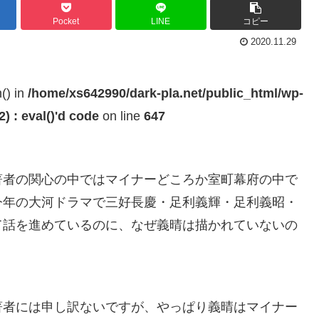
Pocket
LINE
コピー
2020.11.29
h() in
/home/xs642990/dark-pla.net/public_html/wp-
 : eval()'d code
on line
647
著者の関心の中ではマイナーどころか室町幕府の中で
今年の大河ドラマで三好長慶・足利義輝・足利義昭・
て話を進めているのに、なぜ義晴は描かれていないの
著者には申し訳ないですが、やっぱり義晴はマイナー