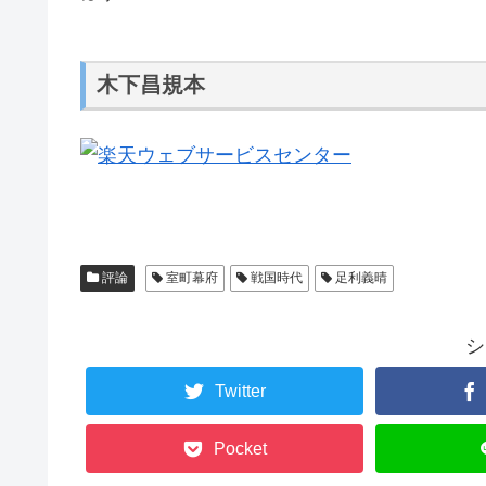
木下昌規本
評論
室町幕府
戦国時代
足利義晴
シ
Twitter
Pocket