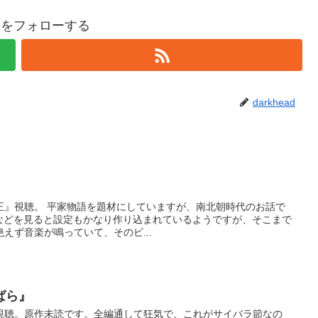
eadをフォローする
darkhead
王』視聴。 平家物語を題材にしていますが、南北朝時代のお話で
iなどを見ると設定もかなり作り込まれているようですが、そこまで
えず音楽が鳴っていて、そのビ...
ばら』
視聴。原作未読です。全編通して狂気で、これがサイバラ節なの