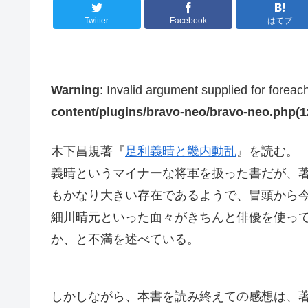
Twitter
Facebook
はてブ
Warning
: Invalid argument supplied for foreac
content/plugins/bravo-neo/bravo-neo.php(12)
木下昌規著『
足利義晴と畿内動乱
』を読む。
義晴というマイナーな将軍を扱った書だが、
もかなり大きい存在であるようで、冒頭から
細川晴元といった面々がきちんと俳優を使っ
か、と不満を述べている。
しかしながら、本書を読み終えての感想は、