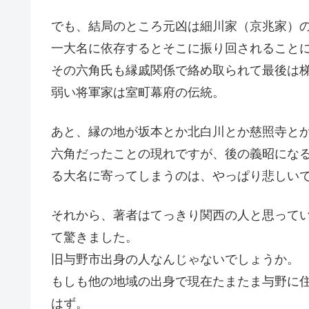
でも、結局のところ元凶は細川家（京兆家）
一大名に依存するとそこに振り回されること
その六角氏も縁戚関係で絡め取られて最後は
弱い将軍家は室町幕府の伝統。
あと、縁の地が坂本とか北白川とか慈照寺と
六角だったことの現れですが、後の義昭にな
る大名に寄ってしまうのは、やっぱり悲しい
それから、著者はてっきり関西の人と思って
て驚きました。
旧与野市出身の人なんじゃないでしょうか。
もしも他の地域の出身で現在たまたま与野に
はず。