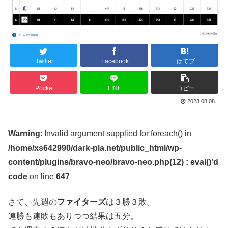
Twitter
Facebook
はてブ
Pocket
LINE
コピー
2023.08.08
Warning
: Invalid argument supplied for foreach() in
/home/xs642990/dark-pla.net/public_html/wp-
content/plugins/bravo-neo/bravo-neo.php(12) : eval()'d
code
on line
647
さて、先週の
ファイターズ
は３勝３敗。
連勝も連敗もありつつ結果は五分。