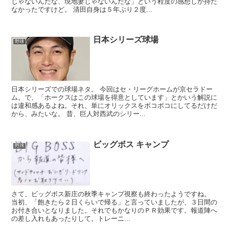
じゃないんだな、現地妻じゃないんだな」という程度の感想しか持た
なかったですけど。 清田自身は５年ぶり２度...
日本シリーズ球場
野球
日本シリーズでの球場ネタ。 今回はセ・リーグホームが京セラドー
ム。で、「ホークスはこの球場を得意としています」とかいう解説に
は違和感あるよね。それ、単にオリックスをボコボコにしてるだけだ
から、みたいな。 昔、巨人対西武のシリー...
ビッグボス キャンプ
野球
さて、ビッグボス新庄の秋季キャンプ視察も終わったようですね。
当初、「飽きたら２日くらいで帰る」と言っていましたが、３日間の
お付き合いとなりました。それでもかなりのＰＲ効果です。報道陣へ
の差し入れもあったりして。トレーニ...