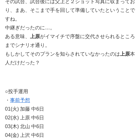
その試合、試合後には父上と２ショット写真に収まってお
り、まあ、そこまで手を回して準備していたということで
すね。
中継ぎだったのに…。
ある意味、
上原
がイマイチで序盤に交代させられるところ
までシナリオ通り。
もしかしてそのプランを知らされていなかったのは
上原
本
人だけだった？
○投手運用
・
事前予想
01(火) 加藤 中6日
02(水) 上原 中6日
03(木) 北山 中6日
04(金) 上沢 中6日