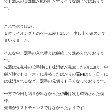
でも週末の２連敗が結構引きずりそうな感じではありま
す。
これで借金は17。
５位ライオンズとのゲーム差も3.5と、少し上が遠のいて
まいりました。
そんな中、選手の入れ替えは継続して進められておりま
す。
先週は先発枠の投手陣にも抹消者が発生したのに加え、中
継ぎ陣でも３（木）に昇格したばかりの
宮内
は６（日）に
は抹消されるなど、選手の見切りも早くなっております。
一方で今回も結果が出なかった
伊藤
は次も確約された模
様。
先週がラストチャンスではなかったようです。