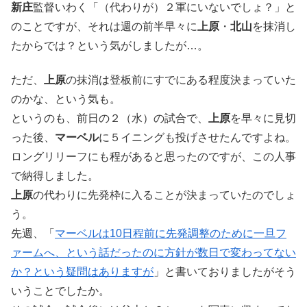
新庄
監督いわく「（代わりが）２軍にいないでしょ？」と
のことですが、それは週の前半早々に
上原
・
北山
を抹消し
たからでは？という気がしましたが…。
ただ、
上原
の抹消は登板前にすでにある程度決まっていた
のかな、という気も。
というのも、前日の２（水）の試合で、
上原
を早々に見切
った後、
マーベル
に５イニングも投げさせたんですよね。
ロングリリーフにも程があると思ったのですが、この人事
で納得しました。
上原
の代わりに先発枠に入ることが決まっていたのでしょ
う。
先週、「
マーベルは10日程前に先発調整のために一旦フ
ァームへ、という話だったのに方針が数日で変わってない
か？という疑問はありますが
」と書いておりましたがそう
いうことでしたか。