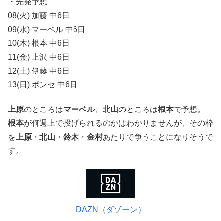
・先発予想
08(火) 加藤 中6日
09(水) マーベル 中6日
10(木) 根本 中6日
11(金) 上沢 中6日
12(土) 伊藤 中6日
13(日) ポンセ 中6日
上原
のところは
マーベル
、
北山
のところは
根本
で予想。
根本
が何週上で投げられるのかはわかりませんが、その枠
を
上原
・
北山
・
鈴木
・
金村
あたりで争うことになりそうで
す。
DAZN（ダゾーン）