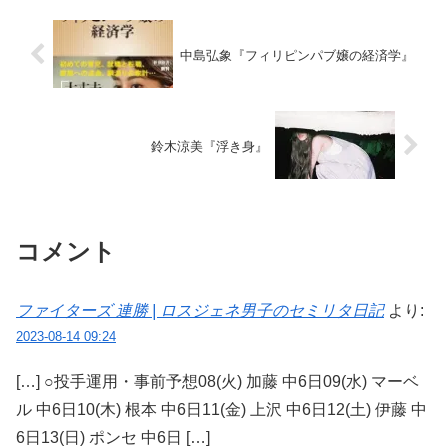
中島弘象『フィリピンパブ嬢の経済学』
鈴木涼美『浮き身』
コメント
ファイターズ 連勝 | ロスジェネ男子のセミリタ日記
より:
2023-08-14 09:24
[…] ○投手運用・事前予想08(火) 加藤 中6日09(水) マーベ
ル 中6日10(木) 根本 中6日11(金) 上沢 中6日12(土) 伊藤 中
6日13(日) ポンセ 中6日 […]