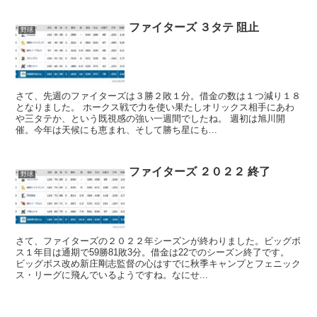
ファイターズ ３タテ 阻止
野球
さて、先週のファイターズは３勝２敗１分。借金の数は１つ減り１８
となりました。 ホークス戦で力を使い果たしオリックス相手にあわ
や三タテか、という既視感の強い一週間でしたね。 週初は旭川開
催。今年は天候にも恵まれ、そして勝ち星にも...
ファイターズ ２０２２ 終了
野球
さて、ファイターズの２０２２年シーズンが終わりました。ビッグボ
ス１年目は通期で59勝81敗3分。借金は22でのシーズン終了です。
ビッグボス改め新庄剛志監督の心はすでに秋季キャンプとフェニック
ス・リーグに飛んでいるようですね。なにせ...