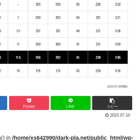
Pocket
LINE
コピー
2023.07.10
h() in
/home/xs642990/dark-pla.net/public_html/wp-