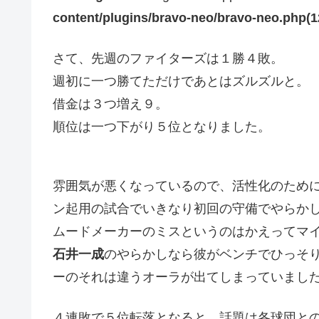
content/plugins/bravo-neo/bravo-neo.php(12)
さて、先週のファイターズは１勝４敗。
週初に一つ勝てただけであとはズルズルと。
借金は３つ増え９。
順位は一つ下がり５位となりました。
雰囲気が悪くなっているので、活性化のため
ン起用の試合でいきなり初回の守備でやらか
ムードメーカーのミスというのはかえってマ
石井一成
のやらかしなら彼がベンチでひっそ
ーのそれは違うオーラが出てしまっていまし
４連敗で５位転落となると、話題は各球団と