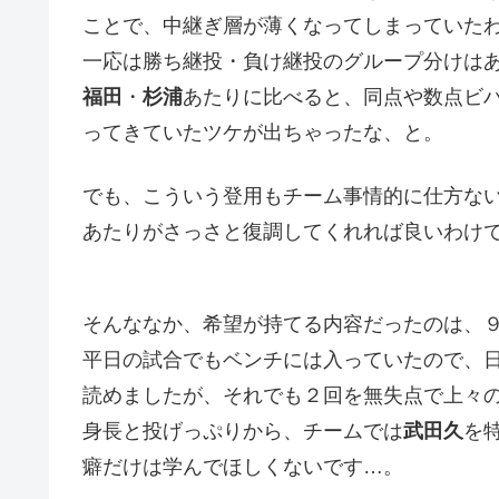
ことで、中継ぎ層が薄くなってしまっていた
一応は勝ち継投・負け継投のグループ分けは
福田
・
杉浦
あたりに比べると、同点や数点ビ
ってきていたツケが出ちゃったな、と。
でも、こういう登用もチーム事情的に仕方な
あたりがさっさと復調してくれれば良いわけ
そんななか、希望が持てる内容だったのは、
平日の試合でもベンチには入っていたので、
読めましたが、それでも２回を無失点で上々
身長と投げっぷりから、チームでは
武田久
を
癖だけは学んでほしくないです…。