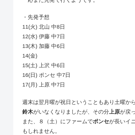
一応まだ先発で行くようです。
・先発予想
11(火) 北山 中8日
12(水) 伊藤 中7日
13(木) 加藤 中6日
14(金)
15(土) 上沢 中6日
16(日) ポンセ 中7日
17(月) 上原 中7日
週末は翌月曜が祝日ということもあり土曜か
鈴木
がいなくなりましたが、その分
上原
が戻
また、８（土）にファームで
ポンセ
が長いイ
もしれません。