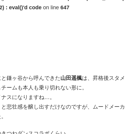
 : eval()'d code
on line
647
にと鎌ヶ谷から呼んできた
山田遥楓
は、昇格後スタメ
しチームも本人も乗り切れない形に。
イナスになりますね…。
りと悲壮感を醸し出すだけなのですが、ムードメーカ
た。
のきつねダンスコラボくらい。