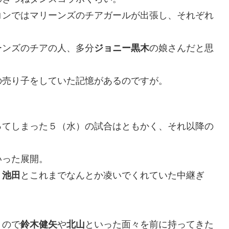
コンではマリーンズのチアガールが出張し、それぞれ
ーンズのチアの人、多分
ジョニー黒木
の娘さんだと思
の売り子をしていた記憶があるのですが。
ってしまった５（水）の試合はともかく、それ以降の
いった展開。
・
池田
とこれまでなんとか凌いでくれていた中継ぎ
うので
鈴木健矢
や
北山
といった面々を前に持ってきた