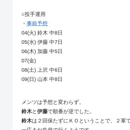
○投手運用
・
事前予想
04(火) 鈴木 中8日
05(水) 伊藤 中7日
06(木) 加藤 中5日
07(金)
08(土) 上沢 中6日
09(日) 山本 中8日
メンツは予想と変わらず。
鈴木
と
伊藤
で順番が逆でした。
鈴木
は２回保たずにＫＯということで、２軍