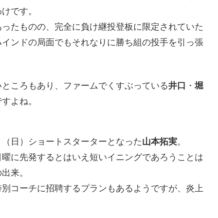
わけです。
あったものの、完全に負け継投登板に限定されていた
ハインドの局面でもそれなりに勝ち組の投手を引っ張
いところもあり、ファームでくすぶっている
井口
・
堀
ですよね。
９（日）ショートスターターとなった
山本拓実
。
日曜に先発するとはいえ短いイニングであろうことは
の出来。
特別コーチに招聘するプランもあるようですが、炎上