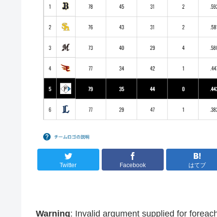
Twitter
Facebook
はてブ
Warning
: Invalid argument supplied for foreac