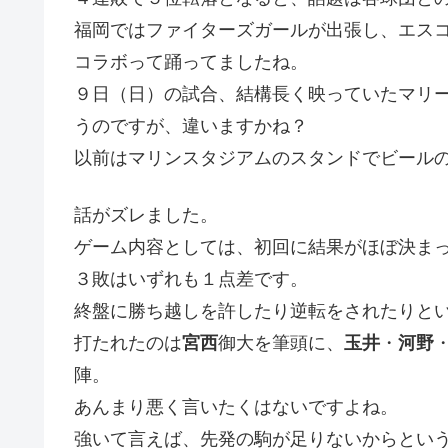
福岡ではファイターズガールが出張し、エス
コラボって踊ってましたね。
９日（日）の試合、結構長く映っていたマリ
うのですが、違いますかね？
以前はマリンスタジアムのスタンドでビール
話がズレました。
ゲーム内容としては、初回に結果がほぼ決ま
３敗はいずれも１点差です。
終盤に勝ち越しを許したり逆転をされたりと
打たれたのは
宮西
御大を筆頭に、
玉井
・
河野
陣。
あんまり悪く言いたくはないですよね。
強いて言えば、先発の駒が足りないからとい