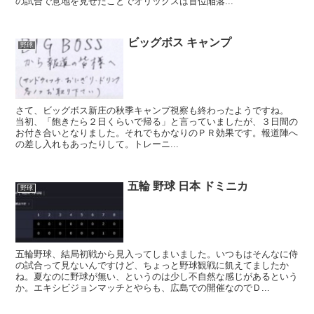
の試合で意地を見せたことでオリックスは首位陥落...
ビッグボス キャンプ
野球
さて、ビッグボス新庄の秋季キャンプ視察も終わったようですね。
当初、「飽きたら２日くらいで帰る」と言っていましたが、３日間の
お付き合いとなりました。それでもかなりのＰＲ効果です。報道陣へ
の差し入れもあったりして。トレーニ...
五輪 野球 日本 ドミニカ
野球
五輪野球、結局初戦から見入ってしまいました。いつもはそんなに侍
の試合って見ないんですけど、ちょっと野球観戦に飢えてましたか
ね。夏なのに野球が無い、というのは少し不自然な感じがあるという
か。エキシビジョンマッチとやらも、広島での開催なのでＤ...