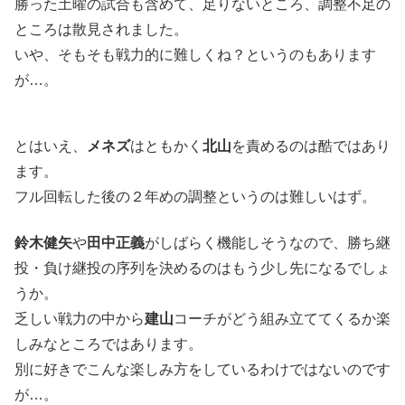
勝った土曜の試合も含めて、足りないところ、調整不足の
ところは散見されました。
いや、そもそも戦力的に難しくね？というのもあります
が…。
とはいえ、
メネズ
はともかく
北山
を責めるのは酷ではあり
ます。
フル回転した後の２年めの調整というのは難しいはず。
鈴木健矢
や
田中正義
がしばらく機能しそうなので、勝ち継
投・負け継投の序列を決めるのはもう少し先になるでしょ
うか。
乏しい戦力の中から
建山
コーチがどう組み立ててくるか楽
しみなところではあります。
別に好きでこんな楽しみ方をしているわけではないのです
が…。