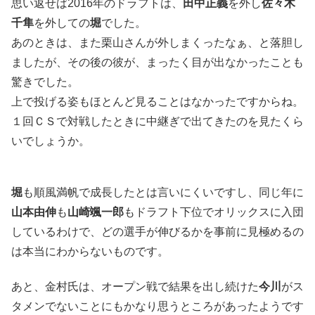
思い返せば2016年のドラフトは、
田中正義
を外し
佐々木
千隼
を外しての
堀
でした。
あのときは、また栗山さんが外しまくったなぁ、と落胆し
ましたが、その後の彼が、まったく目が出なかったことも
驚きでした。
上で投げる姿もほとんど見ることはなかったですからね。
１回ＣＳで対戦したときに中継ぎで出てきたのを見たくら
いでしょうか。
堀
も順風満帆で成長したとは言いにくいですし、同じ年に
山本由伸
も
山崎颯一郎
もドラフト下位でオリックスに入団
しているわけで、どの選手が伸びるかを事前に見極めるの
は本当にわからないものです。
あと、金村氏は、オープン戦で結果を出し続けた
今川
がス
タメンでないことにもかなり思うところがあったようです