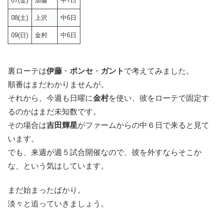
07(金)
加藤
中7日
08(土)
上沢
中6日
09(日)
金村
中6日
裏ローテは
伊藤
・
ポンセ
・
ガント
で考えてみました。
順番はまだわかりませんが。
それから、今週も日曜に
金村
を使い、彼をローテで固定す
るのかはまだ未知数です。
その場合は
吉田輝星
がファームからの中６日で来ると見て
います。
でも、来週が週５試合開催なので、彼を外すならそこか
な、という気はしています。
まだ始まったばかり。
淡々と追っていきましょう。