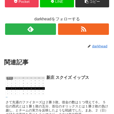
Pocket
LINE
コピー
darkheadをフォローする
darkhead
関連記事
新庄 スクイズ イップス
野球
さて先週のファイターズは２勝３敗。借金の数は１つ増えて６。 ５
位の西武とは１勝１敗の五分、首位のオリックスとは１勝２敗の負け
越し、とチームの実力を反映したような戦績でした。まあ、２（日）