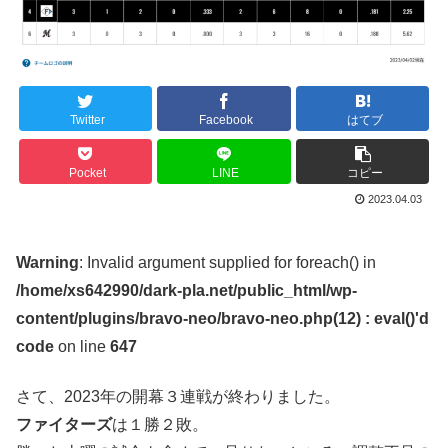
Twitter
Facebook
はてブ
Pocket
LINE
コピー
2023.04.03
Warning
: Invalid argument supplied for foreach() in
/home/xs642990/dark-pla.net/public_html/wp-
content/plugins/bravo-neo/bravo-neo.php(12) : eval()'d
code
on line
647
さて、2023年の開幕３連戦が終わりました。
ファイターズ
は１勝２敗。