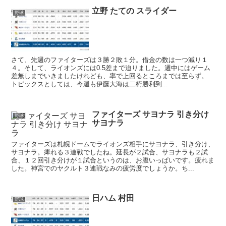
立野 たての スライダー
野球
さて、先週のファイターズは３勝２敗１分。借金の数は一つ減り１
４。そして、ライオンズには0.5差まで迫りました。週中にはゲーム
差無しまでいきましたけれども、率で上回るところまでは至らず。
トピックスとしては、今週も伊藤大海は二桁勝利到...
ファイターズ サヨナラ 引き分け
野球
サヨナラ
ファイターズは札幌ドームでライオンズ相手にサヨナラ、引き分け、
サヨナラ。痺れる３連戦でしたね。延長が２試合、サヨナラも２試
合、１２回引き分けが１試合というのは、お腹いっぱいです。疲れま
した。神宮でのヤクルト３連戦なみの疲労度でしょうか。ち...
日ハム 村田
野球