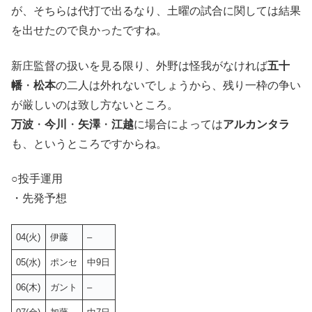
が、そちらは代打で出るなり、土曜の試合に関しては結果
を出せたので良かったですね。
新庄監督の扱いを見る限り、外野は怪我がなければ
五十
幡
・
松本
の二人は外れないでしょうから、残り一枠の争い
が厳しいのは致し方ないところ。
万波
・
今川
・
矢澤
・
江越
に場合によっては
アルカンタラ
も、というところですからね。
○投手運用
・先発予想
04(火)
伊藤
–
05(水)
ポンセ
中9日
06(木)
ガント
–