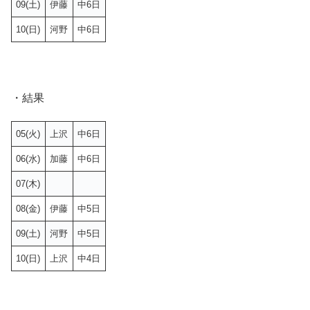
09(土)
伊藤
中6日
10(日)
河野
中6日
・結果
05(火)
上沢
中6日
06(水)
加藤
中6日
07(木)
08(金)
伊藤
中5日
09(土)
河野
中5日
10(日)
上沢
中4日