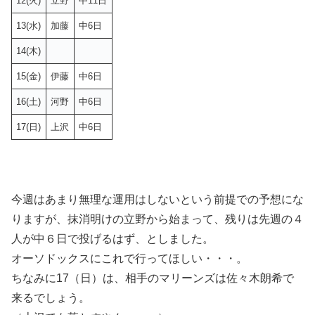
12(火)
立野
中11日
13(水)
加藤
中6日
14(木)
15(金)
伊藤
中6日
16(土)
河野
中6日
17(日)
上沢
中6日
今週はあまり無理な運用はしないという前提での予想にな
りますが、抹消明けの立野から始まって、残りは先週の４
人が中６日で投げるはず、としました。
オーソドックスにこれで行ってほしい・・・。
ちなみに17（日）は、相手のマリーンズは佐々木朗希で
来るでしょう。