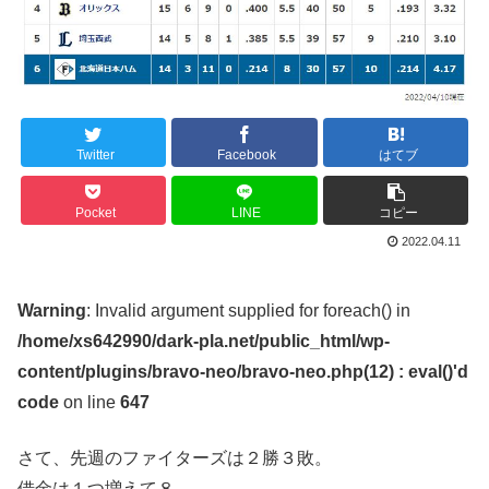
Twitter
Facebook
はてブ
Pocket
LINE
コピー
2022.04.11
Warning
: Invalid argument supplied for foreach() in
/home/xs642990/dark-pla.net/public_html/wp-
content/plugins/bravo-neo/bravo-neo.php(12) : eval()'d
code
on line
647
さて、先週のファイターズは２勝３敗。
借金は１つ増えて８。