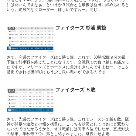
には弱いんですなぁ。というか３試合とも最後は益田に締められると
いう。絶対的なクローザー、ほしいですねー。同じ...
ファイターズ 杉浦 凱旋
野球
さて、今週のファイターズは１勝１敗。これで、30勝42敗９分の最
下位で前半戦を終えたことになります。交流戦での負け越しも痛かっ
たですが、マリーンズとホークスに負けすぎなんですよねー。そこを
是正できれば後半戦はもう少し良い戦いができるのでは...
ファイターズ ８敗
野球
さて、先週のファイターズは１勝５敗。これでシーズン１勝８敗。阪
神が開幕９連敗との報を横目に、こっちも状況としてはさほど変わら
ないのではなかろうかと。オリ戦前には同率５位でしたが、直接対決
の結果、単独最下位に落とし込まれました。継投にせよ走...