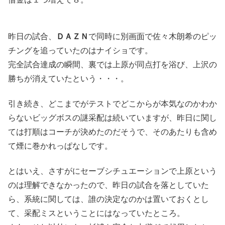
昨日の試合、
ＤＡＺＮ
で同時に別画面で佐々木朗希のピッ
チングを追っていたのはナイショです。
完全試合達成の瞬間、裏では上原が同点打を浴び、上沢の
勝ちが消えていたという・・・。
引き続き、どこまでがテストでどこからが本気なのかわか
らないビッグボスの謎采配は続いていますが、昨日に関し
ては打順はコーチが決めたのだそうで、そのあたりも含め
て煙に巻かれっぱなしです。
とはいえ、さすがにセーブシチュエーションで上原という
のは理解できなかったので、昨日の試合を落としていた
ら、系統に関しては、誰の決定なのかは置いておくとし
て、采配ミスということにはなっていたところ。