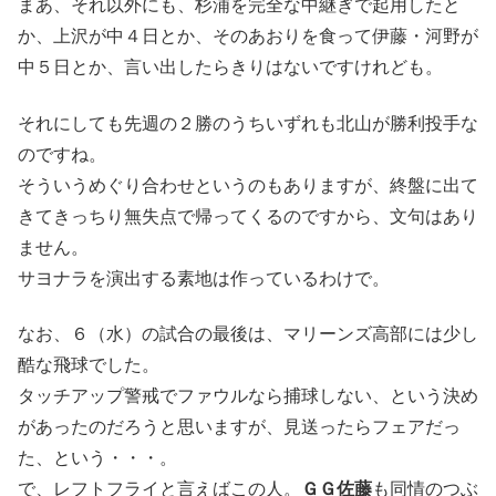
まあ、それ以外にも、杉浦を完全な中継ぎで起用したと
か、上沢が中４日とか、そのあおりを食って伊藤・河野が
中５日とか、言い出したらきりはないですけれども。
それにしても先週の２勝のうちいずれも北山が勝利投手な
のですね。
そういうめぐり合わせというのもありますが、終盤に出て
きてきっちり無失点で帰ってくるのですから、文句はあり
ません。
サヨナラを演出する素地は作っているわけで。
なお、６（水）の試合の最後は、マリーンズ高部には少し
酷な飛球でした。
タッチアップ警戒でファウルなら捕球しない、という決め
があったのだろうと思いますが、見送ったらフェアだっ
た、という・・・。
で、レフトフライと言えばこの人。
ＧＧ佐藤
も同情のつぶ