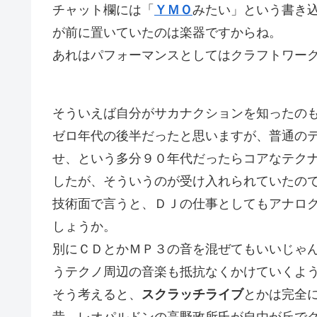
チャット欄には「
ＹＭＯ
みたい」という書き
が前に置いていたのは楽器ですからね。
あれはパフォーマンスとしてはクラフトワー
そういえば自分がサカナクションを知ったの
ゼロ年代の後半だったと思いますが、普通の
せ、という多分９０年代だったらコアなテク
したが、そういうのが受け入れられていたの
技術面で言うと、ＤＪの仕事としてもアナロ
しょうか。
別にＣＤとかＭＰ３の音を混ぜてもいいじゃ
うテクノ周辺の音楽も抵抗なくかけていくよ
そう考えると、
スクラッチライブ
とかは完全