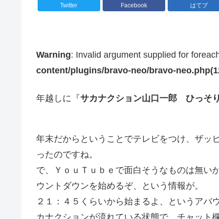
Twitter
Facebook
はてブ
Warning
: Invalid argument supplied for foreac
content/plugins/bravo-neo/bravo-neo.php(12)
年越しに『
サカナクション山口一郎 ひっそ
年末だからということでテレビをつけ、ザッ
ったのですね。
で、ＹｏｕＴｕｂｅで面白そうなものは無い
ウントダウンを始めるぞ、という情報が。
２１：４５くらいから始まるよ、というアバ
カナクションが流れている状態で、チャット