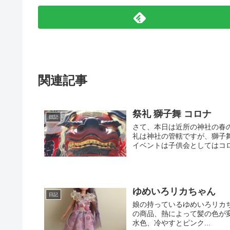
関連記事
祭礼 獅子舞 コロナ
日記
さて、本日は近所の神社の春
礼は神社の管轄ですが、獅子
イベントは子供会としてはコロ
ゆめいろリカちゃん
日記
娘の持っているゆめいろリカち
の商品、熱によって髪の色が
水色、冷やすとピンク...