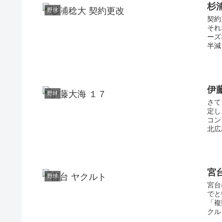
杉
野球
契約
それ
ーズ
半減
伊
野球
さて
定し
コン
北広
宮
野球
宮台
でと
「複
クル