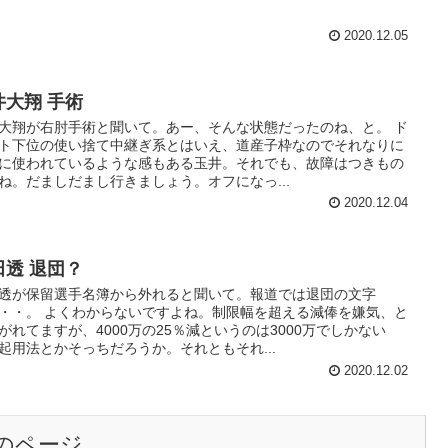
2020.12.05
井大翔 手術
大翔が右肘手術と聞いて。あー、そんな状態だったのね、と。 ド
ト下位の使い捨て中継ぎ系とはいえ、道産子枠なのでそれなりに
に使われているような感もある玉井。それでも、故障はつきもの
ね。だましだまし行きましょう。オフになっ...
2020.12.04
田透 退団？
透が保留選手名簿から外れると聞いて。報道では退団の文字
・・。 よくわからないですよね。制限幅を超える減俸を嫌気、と
がれてますが、4000万の25％減というのは3000万でしかない
起用法とかそっちだろうか。それともそれ...
2020.12.02
のページ