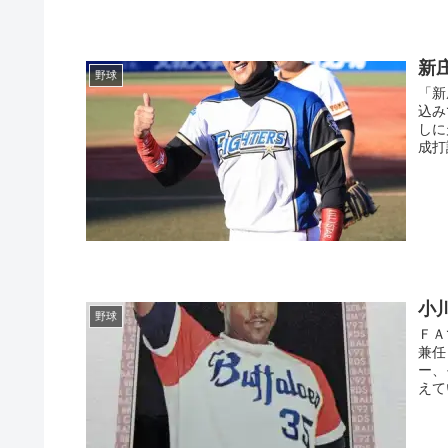
新
野球
「新
込み
しに
成打
小
野球
ＦＡ
兼任
ー、
えて