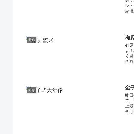
表 
ント
み済
有
野球
有原
よ！
く見
され
金
野球
昨日
てい
上最
そう