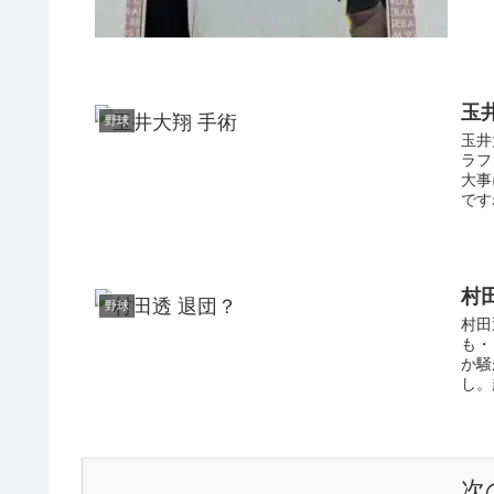
玉
野球
玉井
ラフ
大事
です
村
野球
村田
も・
か騒
し。
次