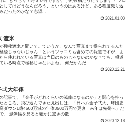
これ、きっちり７時３０分ですが、予約投稿だったりします？ フロ
としてはどうなんだろう、というのはあるけど、ある程度織り込
みだったのかな？志望...
2021.01.03
原 渡米
が極秘渡米と聞いて。ていうか、なんで写真まで撮られてるんだ
極秘じゃないじゃん！というツッコミも含めての報道ですが、よ
たら使われている写真は当日のものじゃないのかな？でも、報道
ている時点で極秘じゃないよね。 何だかんだ...
2020.12.21
子弌大年俸
の記事で、「金子がどれくらいの減俸になるのか」と関心を持っ
たところ、飛び込んできた見出しは、「日ハム金子弌大、球団史
高ダウン1億4500万減の年俸3500万円で更改 来年は先発へ」だ
で。 減俸幅を見ると確かに驚きの数...
2020.12.18