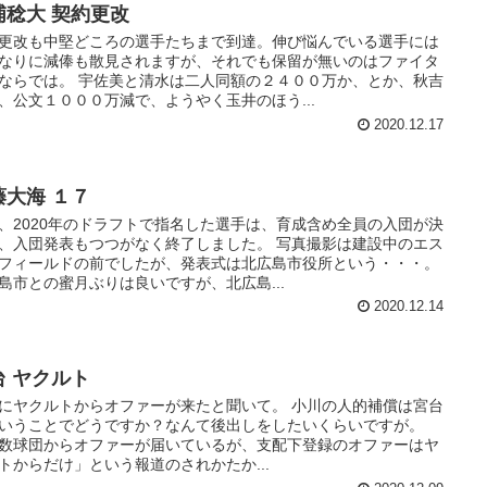
浦稔大 契約更改
更改も中堅どころの選手たちまで到達。伸び悩んでいる選手には
なりに減俸も散見されますが、それでも保留が無いのはファイタ
ならでは。 宇佐美と清水は二人同額の２４００万か、とか、秋吉
、公文１０００万減で、ようやく玉井のほう...
2020.12.17
藤大海 １７
、2020年のドラフトで指名した選手は、育成含め全員の入団が決
、入団発表もつつがなく終了しました。 写真撮影は建設中のエス
フィールドの前でしたが、発表式は北広島市役所という・・・。
島市との蜜月ぶりは良いですが、北広島...
2020.12.14
台 ヤクルト
にヤクルトからオファーが来たと聞いて。 小川の人的補償は宮台
いうことでどうですか？なんて後出しをしたいくらいですが。
数球団からオファーが届いているが、支配下登録のオファーはヤ
トからだけ」という報道のされかたか...