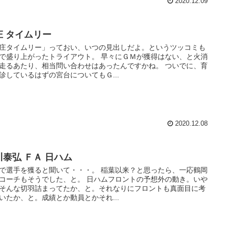
2020.12.09
庄 タイムリー
庄タイムリー」っておい、いつの見出しだよ。というツッコミも
で盛り上がったトライアウト。 早々にＧＭが獲得はない、と火消
走るあたり、相当問い合わせはあったんですかね。 ついでに、育
診しているはずの宮台についてもＧ...
2020.12.08
川泰弘 ＦＡ 日ハム
で選手を獲ると聞いて・・・。 稲葉以来？と思ったら、一応鶴岡
コーチもそうでした、と。 日ハムフロントの予想外の動き。いや
そんな切羽詰まってたか、と。それなりにフロントも真面目に考
いたか、と。成績とか動員とかそれ...