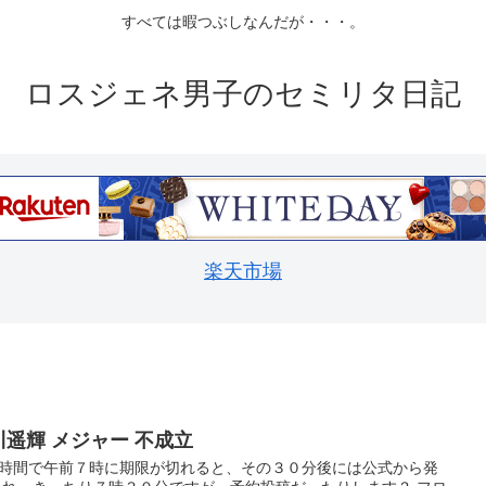
すべては暇つぶしなんだが・・・。
ロスジェネ男子のセミリタ日記
楽天市場
川遥輝 メジャー 不成立
時間で午前７時に期限が切れると、その３０分後には公式から発