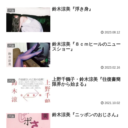
鈴木涼美『浮き身』
評論
2023.08.12
鈴木涼美『８ｃｍヒールのニュー
評論
スショー』
2023.02.16
上野千鶴子・鈴木涼美『往復書簡
評論
限界から始まる』
2021.10.02
鈴木涼美『ニッポンのおじさん』
評論