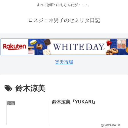
すべては暇つぶしなんだが・・・。
ロスジェネ男子のセミリタ日記
楽天市場
鈴木涼美
鈴木涼美『YUKARI』
評論
2024.04.30