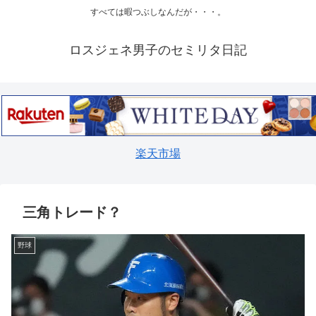
すべては暇つぶしなんだが・・・。
ロスジェネ男子のセミリタ日記
楽天市場
三角トレード？
野球