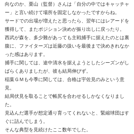
向なのか、栗山（監督）さんは「自分の中ではキャッチャ
ー」と言い続けて場所を固定しなかったですからね。
サードでの出場が増えたと思ったら、翌年にはレアードを
獲得して、またポジション決めが振り出しに戻ったり。
西武が森を、多少難があっても主戦捕手に据えたのとは裏
腹に、ファイターズは近藤の扱いを最後まで決めきれなか
った感はあります。
捕手に関しては、途中清水を据えようとしたシーズンがし
ばらくありましたが、彼も結局伸びず。
稲葉ＧＭも今季に関しては、合格は宇佐見のみという意
見。
結局伏見を取ることで帳尻を合わせるしかなくなりまし
た。
見込んだ選手が想定通り育ってくれないと、緊縮球団はす
ぐに詰んでしまう。
そんな典型を見続けたここ数年でした。