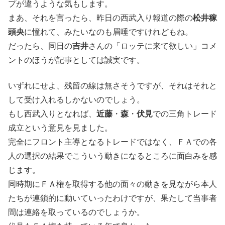
プが違うような気もします。
まあ、それを言ったら、昨日の西武入り報道の際の
松井稼
頭央
に憧れて、みたいなのも眉唾ですけれどもね。
だったら、同日の
吉井
さんの「ロッテに来て欲しい」コメ
ントのほうが記事としては誠実です。
いずれにせよ、残留の線は無さそうですが、それはそれと
して受け入れるしかないのでしょう。
もし西武入りとなれば、
近藤
・
森
・
伏見
での三角トレード
成立という意見を見ました。
完全にフロント主導となるトレードではなく、ＦＡでの各
人の選択の結果でこういう動きになるところに面白みを感
じます。
同時期にＦＡ権を取得する他の面々の動きを見ながら本人
たちが連鎖的に動いていったわけですが、果たして当事者
間は連絡を取っているのでしょうか。