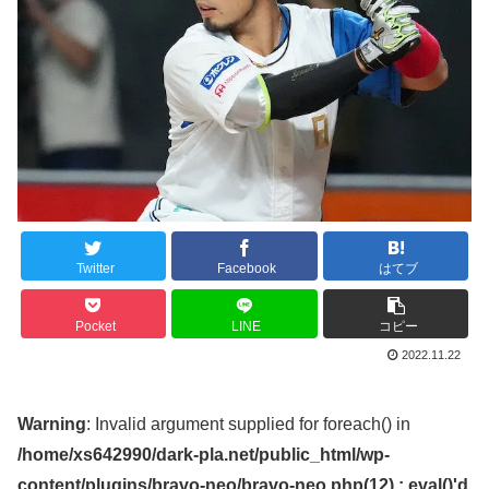
Twitter
Facebook
はてブ
Pocket
LINE
コピー
2022.11.22
Warning
: Invalid argument supplied for foreach() in
/home/xs642990/dark-pla.net/public_html/wp-
content/plugins/bravo-neo/bravo-neo.php(12) : eval()'d