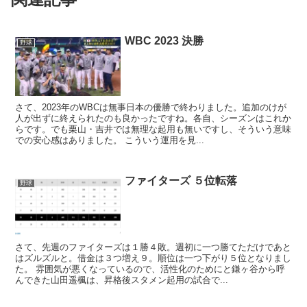
WBC 2023 決勝
野球
さて、2023年のWBCは無事日本の優勝で終わりました。追加のけが
人が出ずに終えられたのも良かったですね。各自、シーズンはこれか
らです。でも栗山・吉井では無理な起用も無いですし、そういう意味
での安心感はありました。 こういう運用を見...
ファイターズ ５位転落
野球
さて、先週のファイターズは１勝４敗。週初に一つ勝てただけであと
はズルズルと。借金は３つ増え９。順位は一つ下がり５位となりまし
た。 雰囲気が悪くなっているので、活性化のためにと鎌ヶ谷から呼
んできた山田遥楓は、昇格後スタメン起用の試合で...