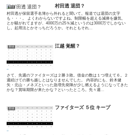
村田透 退団？
野球
村田透が保留選手名簿から外れると聞いて。報道では退団の文字
も・・・。 よくわからないですよね。制限幅を超える減俸を嫌気、
とか騒がれてますが、4000万の25％減というのは3000万でしかない
し。起用法とかそっちだろうか。それともそれ...
江越 覚醒？
野球
さて、先週のファイターズは２勝３敗。借金の数は１つ増えて６。２
週続けての勝ち越しとはなりませんでした。 内容的にも、鈴木健
矢・北山・メネズといった急増先発陣が少し燃えるようになってきた
かな？賞味期限が来たかな？といったところ。先々週...
ファイターズ ５位 キープ
野球