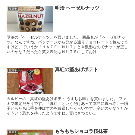
明治 ヘーゼルナッツ
駄菓子
明治の『ヘーゼルナッツ』を買いました。 商品名が『ヘーゼルナッ
ツ』なんですね。パッケージから分かる通りチョコレートで包んでま
すけど。ていうか「ＨＡＺＥＬＮＵＴ」と単数形なのでナットが正し
いのかな？だったら英文表記もＮＵＴＳにしておけ...
真紅の堅あげポテト
駄菓子
カルビーの『真紅の堅あげポテト うすしお味』を買いました。 ファ
ミマ限定だそうです。「真紅」というだけあって本当に真っ赤。一瞬
子どもたちは手を伸ばすのを躊躇したくらいです。辛いのかな？とか
そういう恐れを持ったようですね。妻はさつまい...
もちもちショコラ桜抹茶
駄菓子