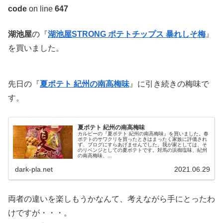
code
on line
647
湖池屋
の『
湖池屋STRONG ポテトチップス 暴れしそ梅
』
を買いました。
先日の『
夏ポテト 紀州の南高梅味
』に引き続きの梅味で
す。
夏ポテト 紀州の南高梅味
カルビーの『夏ポテト 紀州の南高梅味』を買いました。春
ポテトのサワクリを買ったときはまったく家族に評価され
ず、ブログにすらあげませんでした。我が家としては、そ
のリベンジとしての夏ポテトです。対馬の浜御塩味、紀州
の南高梅味、...
dark-pla.net
2021.06.29
両者の違いを楽しもうかなんて、考えながら手にとったわ
けですが・・・。