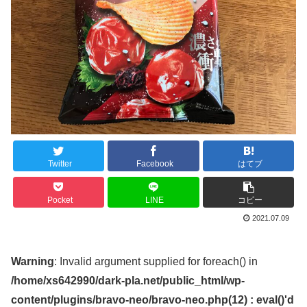
Twitter
Facebook
はてブ
Pocket
LINE
コピー
2021.07.09
Warning
: Invalid argument supplied for foreach() in
/home/xs642990/dark-pla.net/public_html/wp-
content/plugins/bravo-neo/bravo-neo.php(12) : eval()'d