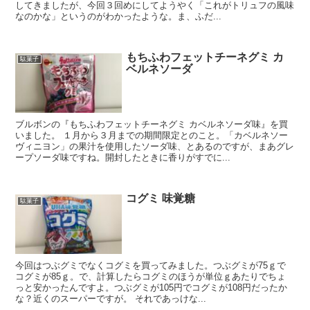
してきましたが、今回３回めにしてようやく「これがトリュフの風味
なのかな」というのがわかったような。ま、ふだ...
もちふわフェットチーネグミ カ
駄菓子
ベルネソーダ
ブルボンの『もちふわフェットチーネグミ カベルネソーダ味』を買
いました。 １月から３月までの期間限定とのこと。「カベルネソー
ヴィニヨン」の果汁を使用したソーダ味、とあるのですが、まあグレ
ープソーダ味ですね。開封したときに香りがすでに...
コグミ 味覚糖
駄菓子
今回はつぶグミでなくコグミを買ってみました。つぶグミが75ｇで
コグミが85ｇ。で、計算したらコグミのほうが単位ｇあたりでちょ
っと安かったんですよ。つぶグミが105円でコグミが108円だったか
な？近くのスーパーですが。 それであっけな...