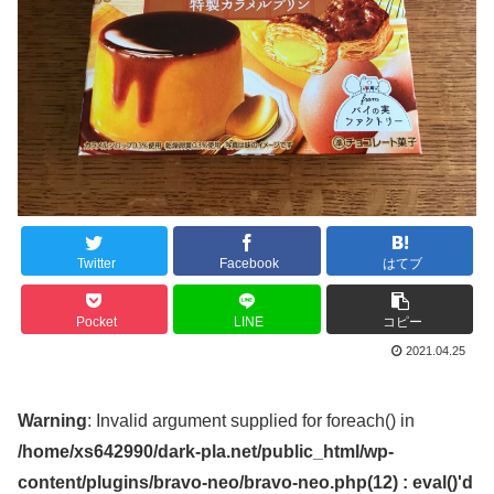
Twitter
Facebook
はてブ
Pocket
LINE
コピー
2021.04.25
Warning
: Invalid argument supplied for foreach() in
/home/xs642990/dark-pla.net/public_html/wp-
content/plugins/bravo-neo/bravo-neo.php(12) : eval()'d