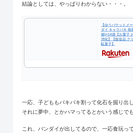
結論としては、やっぱりわからない・・・。
【ゆうパケットメー
ダイ キャラパキ 発
個)×14袋【お菓子
消化】【販促品 クリ
駄菓子】
一応、子どももパキパキ割って化石を掘り出
それに夢中、とかハマってるとかいう感じで
これ、バンダイが出してるので、一応食玩っ