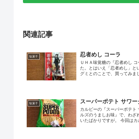
関連記事
忍者めし コーラ
駄菓子
ＵＨＡ味覚糖の『忍者めし 
た。とはいえ「忍者めし」と
グミとのことで、買ってみまし
スーパーポテト サワ
駄菓子
カルビーの『スーパーポテト
ルズのうましお味』で、わざ
いたばかりですが。 今回はカル