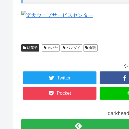
駄菓子
カバヤ
バンダイ
食玩
シ
Twitter
Pocket
darkh