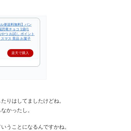
ル便送料無料】バン
掘恐竜チョコ 1袋(1
 おやつ お試し ポイント
スマス 景品 お菓子
楽天で購入
したりはしてましたけどね。
もなかったし。
ていうことになるんですかね。