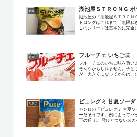
湖池屋ＳＴＲＯＮＧ ポ
駄菓子
湖池屋の『湖池屋ＳＴＲＯＮＧ
トロングはこれまで「無限ね
このシリーズは基本的に完全に
フルーチェ いちご味
駄菓子
フルーチェのいちご味を買い
そんなかもしれません。子ど
が、大きくになってからは、ひ
ピュレグミ 甘夏ソーダ
駄菓子
カンロの『ピュレグミ 甘夏
ーだそうです。例によってパ
下の通り。 雲ひとつないスカイ