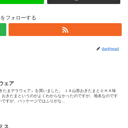
eadをフォローする
darkhead
ウェア
おきたまデラウェア』を買いました。 ＪＡ山形おきたまとＵＨＡ味
。おきたまというのがよくわからなかったのですが、地名なのです
ですが、パッケージではふりがな...
ミス