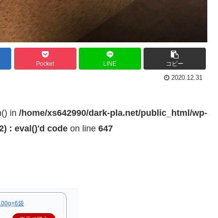
Pocket
LINE
コピー
2020.12.31
h() in
/home/xs642990/dark-pla.net/public_html/wp-
 : eval()'d code
on line
647
00g×6袋