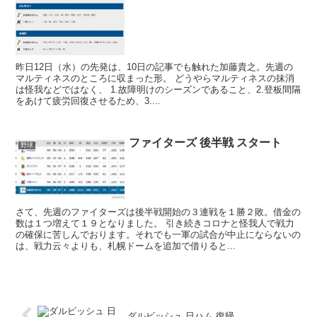
昨日12日（水）の先発は、10日の記事でも触れた加藤貴之。先週の
マルティネスのところに収まった形。 どうやらマルティネスの抹消
は怪我などではなく、 1.故障明けのシーズンであること、2.登板間隔
をあけて疲労回復させるため、3....
ファイターズ 後半戦 スタート
野球
さて、先週のファイターズは後半戦開始の３連戦を１勝２敗。借金の
数は１つ増えて１９となりました。 引き続きコロナと怪我人で戦力
の確保に苦しんでおります。それでも一軍の試合が中止にならないの
は、戦力云々よりも、札幌ドームを追加で借りると...
ダルビッシュ 日ハム 復帰