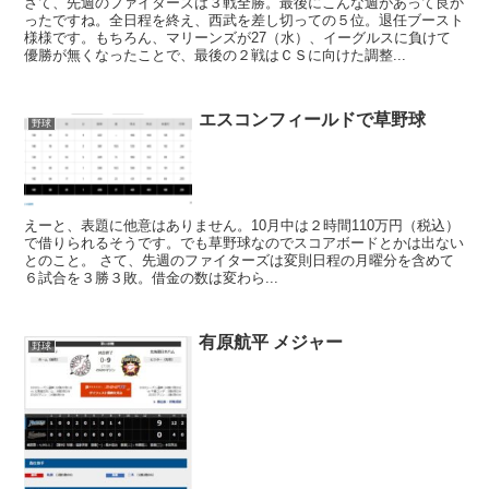
さて、先週のファイターズは３戦全勝。最後にこんな週があって良か
ったですね。全日程を終え、西武を差し切っての５位。退任ブースト
様様です。もちろん、マリーンズが27（水）、イーグルスに負けて
優勝が無くなったことで、最後の２戦はＣＳに向けた調整...
エスコンフィールドで草野球
野球
えーと、表題に他意はありません。10月中は２時間110万円（税込）
で借りられるそうです。でも草野球なのでスコアボードとかは出ない
とのこと。 さて、先週のファイターズは変則日程の月曜分を含めて
６試合を３勝３敗。借金の数は変わら...
有原航平 メジャー
野球