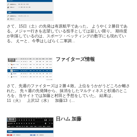
さて、15日（土）の先発は有原航平であった。 ようやく２勝目であ
る。メジャー行きを志望している投手としては寂しい限り。 期待度
が剥落しているのは、スポーツ・ベッティングの数字にも現れてい
る。 えーと、今季はしばらく二軍調...
ファイターズ情報
野球
さて、先週のファイターズは２勝４敗。上位をうかがうどころか離さ
れた。 先々週の先発陣から、抹消をしたマルティネスと杉浦のとこ
ろを、当サイトでは加藤と村田と予想をしていた。 結果は、
11（火） 上沢12（水） 加藤13（...
日ハム 加藤
野球