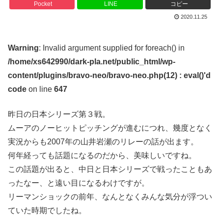
Pocket
LINE
コピー
2020.11.25
Warning
: Invalid argument supplied for foreach() in
/home/xs642990/dark-pla.net/public_html/wp-
content/plugins/bravo-neo/bravo-neo.php(12) : eval()'d
code
on line
647
昨日の日本シリーズ第３戦。
ムーアのノーヒットピッチングが進むにつれ、幾度となく
実況からも2007年の山井岩瀬のリレーの話が出ます。
何年経っても話題になるのだから、美味しいですね。
この話題が出ると、中日と日本シリーズで戦ったこともあ
ったなー、と遠い目になるわけですが。
リーマンショックの前年、なんとなくみんな気分が浮つい
ていた時期でしたね。