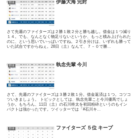
伊藤大海 完封
野球
さて先週のファイターズは２勝１敗２分と勝ち越し。借金は１つ減り
１４。でも、なんとなく物足りないというか、もっと積み上げられた
のに、という思いでいっぱいですね。２引き分けは、いずれも勝って
いた試合ですからねぇ。28日（土）なんて、７－０で勝...
執念先輩 今川
野球
さて、先週のファイターズは３勝２敗１分。借金返済は１つ。コツコ
ツいきましょう。 トピックとしては、執念先輩こと今川優馬でしょ
うか。もちろん、11日（土）の石川柊太を初回粉砕というのもイン
パクトは強かったです。ツイッターでは「#石川キ...
ファイターズ ５位 キープ
野球