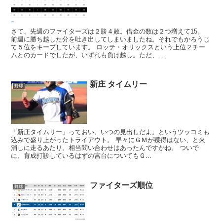
さて、先週のファイターズは２勝４敗。借金の数は２つ増えて15。
前週に勝ち越した分を吐き出してしまいましたね。それでもかろうじ
て５位をキープしています。 ロッテ・オリックスという上位２チー
ムとのカードでしたが、いずれも負け越し。ただ、...
新庄 タイムリー
野球
「新庄タイムリー」っておい、いつの見出しだよ。というツッコミも
込みで盛り上がったトライアウト。 早々にＧＭが獲得はない、と火
消しに走るあたり、相当問い合わせはあったんですかね。 ついで
に、育成打診しているはずの宮台についてもＧ...
ファイターズ順位
野球