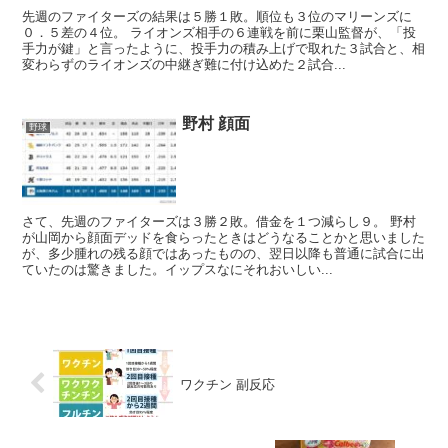
先週のファイターズの結果は５勝１敗。順位も３位のマリーンズに
０．５差の４位。 ライオンズ相手の６連戦を前に栗山監督が、「投
手力が鍵」と言ったように、投手力の積み上げで取れた３試合と、相
変わらずのライオンズの中継ぎ難に付け込めた２試合...
野村 顔面
野球
さて、先週のファイターズは３勝２敗。借金を１つ減らし９。 野村
が山岡から顔面デッドを食らったときはどうなることかと思いました
が、多少腫れの残る顔ではあったものの、翌日以降も普通に試合に出
ていたのは驚きました。イップスなにそれおいしい...
ワクチン 副反応