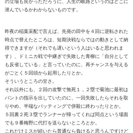
の立場も良かっただろうに、人生の岐路というのはどこに
潜んでいるかわからないものです。
昨夜の稲葉采配で言えば、先発の田中を４回に逆転された
時点で替えたところは、短期決戦ならではの動きとして納
得できますが（それでも遅いという人はいると思われま
す）、ドミニカ戦で中継ぎで失敗した青柳に「自分として
も反省している」と言っていたのに、再チャンスを与える
がごとく５回頭から起用したりとか。
そういうところの甘さ。
それ以外にも、２回の攻撃で無死１，２塁で菊池に最初は
バントの指示を出していたのに、一回失敗したらそれを取
りやめ、半端なバッティングで併殺に終わったりとか。
５回裏２死３塁でランナーが帰ってくれば同点という場面
でも９番梅野に代打を送らないところとか。
これだけミスが続いたら普通なら負けると思うんですけど